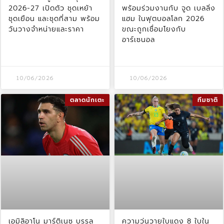
2026-27 เปิดตัว ชุดเหย้า
พร้อมร่วมงานกับ จูด เบลลิ่ง
ชุดเยือน และชุดที่สาม พร้อม
แฮม ในฟุตบอลโลก 2026
วันวางจำหน่ายและราคา
ขณะถูกเชื่อมโยงกับ
อาร์เซนอล
10/06/2026
10/06/2026
ตลาดนักเตะ
ทีมชาติ
เอมิลิอาโน มาร์ติเนซ บรรลุ
ความวุ่นวายใบแดง 8 ใบใน