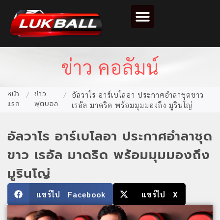
ตารางคะแนนฟุตบอล
ข่าว คอลัมน์
หน้า
ข่าว
/
/
อัลวาโร อาร์เบโลอา ประกาศอำลาชุดขาว
แรก
ฟุตบอล
เรอัล มาดริด พร้อมมุมมองถึง มูรินโญ่
อัลวาโร อาร์เบโลอา ประกาศอำลาชุด
ขาว เรอัล มาดริด พร้อมมุมมองถึง
มูรินโญ่
แชร์ไป Facebook
แชร์ไป X