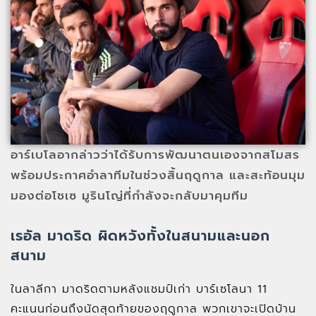
อาร์เบโลอากล่าวว่าได้รับการพัฒนาตนเองจากสโมสร
พร้อมประกาศอำลาทีมในช่วงสิ้นฤดูกาล และสะท้อนมุม
มองต่อโชเซ มูรินโญ่ที่กำลังจะกลับมาคุมทีม
เรอัล มาดริด ผิดหวังทั้งในสนามและนอก
สนาม
ในลาลีกา มาดริดตามหลังแชมป์เก่า บาร์เซโลนา 11
คะแนนก่อนถึงนัดสุดท้ายของฤดูกาล พวกเขาจะเปิดบ้าน