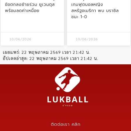
ข้อตกลงย้ายร่วม ยูเวนตุส
เกมฟุตบอลหญิง
พร้อมลดค่าเหนื่อย
สหรัฐอเมริกา พบ บราซิล
ชนะ 1-0
10/06/2026
10/06/2026
เผยแพร่:
22 พฤษภาคม 2569 เวลา 21:42 น.
อัปเดตล่าสุด:
22 พฤษภาคม 2569 เวลา 21:42 น.
ติดต่อเรา คลิก