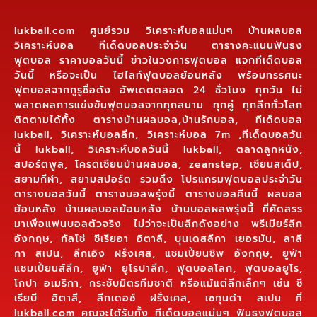
lukball.com ศูนย์รวม วิเคราะห์บอลแม่นๆ บ้านผลบอล
วิเคราะห์บอล ทีเด็ดบอลประจำวัน ตารางคะแนนฟันธง
ฟุตบอล ราคาบอลวันนี้ ข่าวในวงการฟุตบอล แจกทีเด็ดบอล
วันนี้ หรือจะเป็น ไฮไลท์ฟุตบอลย้อนหลัง พร้อมทรรศนะ
ฟุตบอลจากกูรูชื่อดัง อัพเดตตลอด 24 ชั่วโมง ทุกวัน ไม่
พลาดผลการแข่งขันฟุตบอลจากทุกสนาม ทุกคู่ ทุกลีกทั่วโลก
ติดตามได้ทั้ง ตารางบ้านผลบอล,บ้านรักบอล, ทีเด็ดบอล
lukball, วิเคราะห์บอลลีก, วิเคราะห์บอล 7m ,ทีเด็ดบอลวัน
นี้ lukball, วิเคราะห์บอลวันนี้ lukball, ตลาดลูกหนัง,
สปอร์ตพูล, โครตเซียนบ้านผลบอล, zeanstep, เซียนสเต็ป,
สยามกีฬา, สยามสปอร์ต รวมถึง โปรแกรมฟุตบอลประจำวัน
ตารางบอลวันนี้ ตารางบอลพรุ่งนี้ ตารางบอลคืนนี้ ผลบอล
ย้อนหลัง บ้านผลบอลย้อนหลัง บ้านบอลผลพรุ่งนี้ ที่คัดสรร
มาเพื่อแฟนบอลตัวจริง ไม่ว่าจะเป็นลีกดังอย่าง พรีเมียร์ลีก
อังกฤษ, กัลโช่ ซีเรียอา อิตาลี, บุนเดสลีกา เยอรมัน, ลาลี
กา สเปน, ลีกเอิง ฝรั่งเศส, แชมเปี้ยนชิพ อังกฤษ, ยูฟ่า
แชมเปี้ยนส์ลีก, ยูฟ่า ยูโรปาลีก, ฟุตบอลโลก, ฟุตบอลยูโร,
โกปา อเมริกา, กระชับมิตรทีมชาติ หรือแม้แต่ลีกเล็กๆ เช่น ซี
เรียบี อิตาลี, ลีกเดอซ์ ฝรั่งเศส, เซกุนด้า สเปน ที่
lukball.com คุณจะได้รับทั้ง ทีเด็ดบอลแม่นๆ ฟันธงฟุตบอล