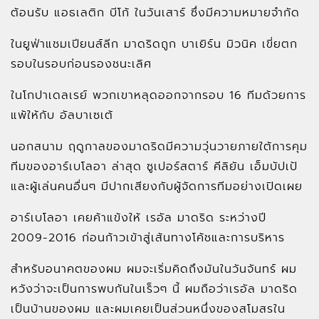
ต้อนรับ แอธเลติก บีโก้ ในวันเสาร์ ซึ่งมีความหมายจำกัด
ในยูฟ่าแชมเปียนส์ลีก มาดริดถูก บาเยิร์น มิวนิค เขี่ยตก
รอบในรอบก่อนรองชนะเลิศ
ในโกปาเดลเรย์ พวกเขาหลุดออกจากรอบ 16 ทีมด้วยการ
แพ้ให้กับ อัลบาเซเต้
นอกสนาม ฤดูกาลของมาดริดมีความวุ่นวายภายใต้การคุม
ทีมของอาร์เบโลอา ล่าสุด ซูเปอร์สตาร์ คีลิยัน เอ็มบัปเป้
และผู้เล่นคนอื่นๆ มีปากเสียงกับผู้จัดการทีมอย่างเปิดเผย
อาร์เบโลอา เคยค้าแข้งให้ เรอัล มาดริด ระหว่างปี
2009-2016 ก่อนก้าวเข้าสู่เส้นทางโค้ชและการบริหาร
สำหรับอนาคตของผม ผมจะเริ่มคิดถึงมันในวันจันทร์ ผม
หวังว่าจะเป็นการพบกันในเร็วๆ นี้ ผมถือว่าเรอัล มาดริด
เป็นบ้านของผม และผมเคยเป็นส่วนหนึ่งของสโมสรใน