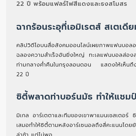
22 ปี พร้อมแฟลร์ไฟสีแดงและธงสโมสร
ฉากร้อนระอุที่เอมิเรตส์ สเตเดี
คลิปวิดีโอบนสื่อสังคมออนไลน์เผยภาพแฟนบอลอาร
ฉลองความสำเร็จอันยิ่งใหญ่ ทะเลแฟนบอลส่อง
ท่ามกลางค่ำคืนในกรุงลอนดอน แสดงให้เห็นถึงควา
22 ปี
ซิตี้พลาดท่าบอร์นมัธ ทำให้แชมป์
มิเกล อาร์เตตาและทีมของเขาพาแมนเชสเตอร์ ซิต
เสมอทำให้ซิตี้ตามหลังอาร์เซนอลถึงสี่คะแนนโดย
ล่าช้า แต่ไม่พอ