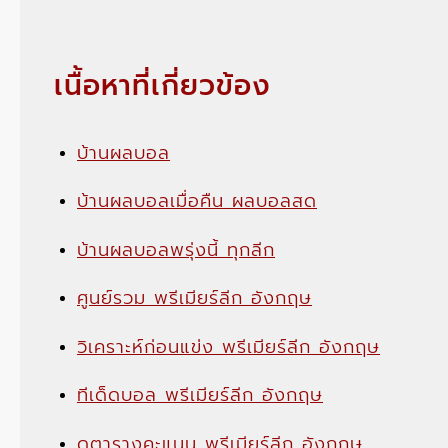
เนื้อหาที่เกี่ยวข้อง
บ้านผลบอล
บ้านผลบอลเมื่อคืน ผลบอลสด
บ้านผลบอลพรุ่งนี้ ทุกลีก
ศูนย์รวม พรีเมียร์ลีก อังกฤษ
วิเคราะห์ก่อนแข่ง พรีเมียร์ลีก อังกฤษ
ทีเด็ดบอล พรีเมียร์ลีก อังกฤษ
ดูตารางคะแนน พรีเมียร์ลีก อังกฤษ