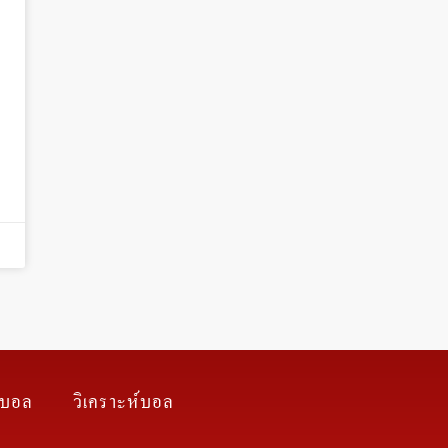
ง
า
ตบอล
วิเคราะห์บอล