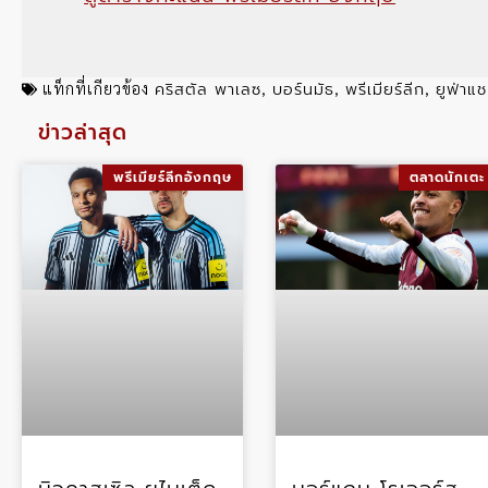
คริสตัล พาเลซ
บอร์นมัธ
พรีเมียร์ลีก
ยูฟ่าแช
แท็กที่เกียวข้อง
,
,
,
ข่าวล่าสุด
พรีเมียร์ลีกอังกฤษ
ตลาดนักเตะ