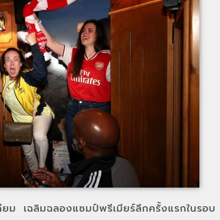
ยม เฉลิมฉลองแชมป์พรีเมียร์ลีกครั้งแรกในรอบ