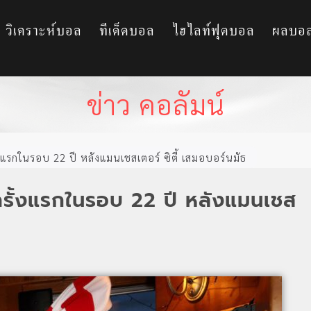
วิเคราะห์บอล
ทีเด็ดบอล
ไฮไลท์ฟุตบอล
ผลบอ
ข่าว คอลัมน์
้งแรกในรอบ 22 ปี หลังแมนเชสเตอร์ ซิตี้ เสมอบอร์นมัธ
กครั้งแรกในรอบ 22 ปี หลังแมนเชส