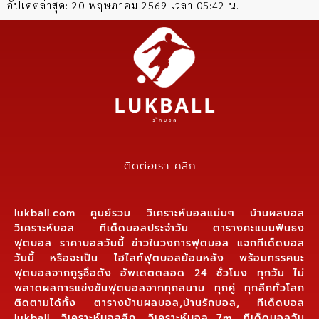
อัปเดตล่าสุด:
20 พฤษภาคม 2569 เวลา 05:42 น.
ติดต่อเรา คลิก
lukball.com ศูนย์รวม วิเคราะห์บอลแม่นๆ บ้านผลบอล
วิเคราะห์บอล ทีเด็ดบอลประจำวัน ตารางคะแนนฟันธง
ฟุตบอล ราคาบอลวันนี้ ข่าวในวงการฟุตบอล แจกทีเด็ดบอล
วันนี้ หรือจะเป็น ไฮไลท์ฟุตบอลย้อนหลัง พร้อมทรรศนะ
ฟุตบอลจากกูรูชื่อดัง อัพเดตตลอด 24 ชั่วโมง ทุกวัน ไม่
พลาดผลการแข่งขันฟุตบอลจากทุกสนาม ทุกคู่ ทุกลีกทั่วโลก
ติดตามได้ทั้ง ตารางบ้านผลบอล,บ้านรักบอล, ทีเด็ดบอล
lukball, วิเคราะห์บอลลีก, วิเคราะห์บอล 7m ,ทีเด็ดบอลวัน