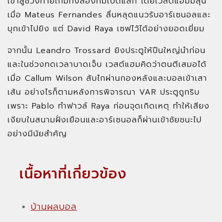
เข้าสู่ช่วงท้ายเกมทั้งสองทีมเปิดแลก โดยเวสต์แฮมมีลุ้น
เมื่อ Mateus Fernandes ลื่นหลุดแนวรับอาร์เซนอลและ
บุกเข้าไปยิง แต่ David Raya เซฟไว้ได้อย่างยอดเยี่ยม
จากนั้น Leandro Trossard ยิงประตูให้ปืนใหญ่นำก่อน
และในช่วงทดเวลาบาดเจ็บ เวสต์แฮมคิดว่าตนตีเสมอได้
เมื่อ Callum Wilson สับไกผ่านกองหลังและบอลเข้าเสา
เส้น อย่างไรก็ตามหลังการพิจารณา VAR ประตูถูกริบ
เพราะ Pablo ทำฟาวล์ Raya ก่อนจุดเกิดเหตุ ทำให้เสียง
เงียบในสนามฝั่งเยือนและอาร์เซนอลก็ผ่านเข้าชัยชนะไป
อย่างมีนัยสำคัญ
เนื้อหาที่เกี่ยวข้อง
บ้านผลบอล