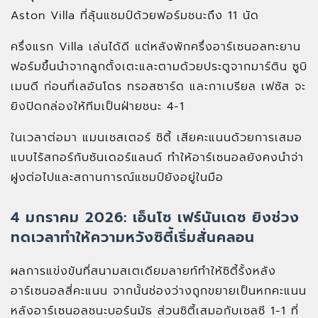
Aston Villa ที่ลุ้นแชมป์ด้วยฟอร์มชนะถึง 11 นัด
ครึ่งแรก Villa เล่นได้ดี แต่หลังพักครึ่งอาร์เซนอลทะยาน
ฟอร์มขึ้นนำจากลูกตั้งเตะและตามด้วยประตูจากมาร์ติน ซูบิ
เมนดี ก่อนที่เลอันโดร ทรอสซาร์ด และกาเบรียล เฟซัส จะ
ยิงปิดกล่องให้ทีมเป็นฝ่ายชนะ 4-1
ในเวลาต่อมา แมนเชสเตอร์ ซิตี้ เสียคะแนนด้วยการเสมอ
แบบไร้สกอร์กับซันเดอร์แลนด์ ทำให้อาร์เซนอลยังคงนำจ่า
ฝูงต่อไปและสถานการณ์แชมป์ยังอยู่ในมือ
4 มกราคม 2026: เอ็นโซ เฟร์นันเดซ ยิงช่วง
ทดเวลาทำให้ความหวังซิตี้เริ่มสั่นคลอน
ผลการแข่งขันที่สนามสเตเดียมลายท์ทำให้ซิตี้รั้งหลัง
อาร์เซนอลสี่คะแนน จากนั้นช่องว่างถูกขยายเป็นหกคะแนน
หลังอาร์เซนอลชนะบอร์นมัธ ส่วนซิตี้เสมอกับเชลซี 1-1 ที่