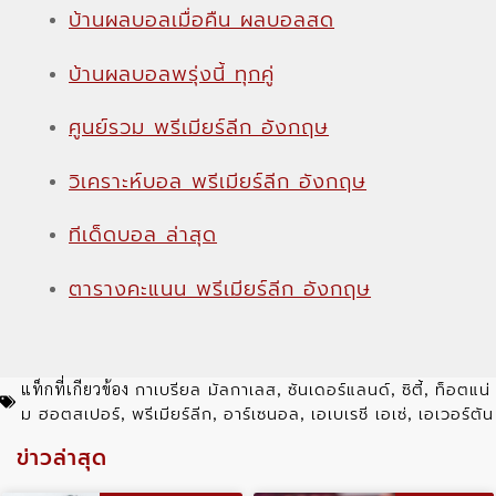
บ้านผลบอลเมื่อคืน ผลบอลสด
บ้านผลบอลพรุ่งนี้ ทุกคู่
ศูนย์รวม พรีเมียร์ลีก อังกฤษ
วิเคราะห์บอล พรีเมียร์ลีก อังกฤษ
ทีเด็ดบอล ล่าสุด
ตารางคะแนน พรีเมียร์ลีก อังกฤษ
กาเบรียล มัลกาเลส
ซันเดอร์แลนด์
ซิตี้
ท็อตแน่
แท็กที่เกียวข้อง
,
,
,
ม ฮอตสเปอร์
พรีเมียร์ลีก
อาร์เซนอล
เอเบเรชี เอเซ่
เอเวอร์ตัน
,
,
,
,
ข่าวล่าสุด