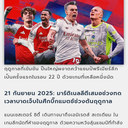
ฤดูกาลที่เข้มข้น ปืนใหญ่ผงาดคว้าแชมป์พรีเมียร์ลีก
เป็นครั้งแรกในรอบ 22 ปี ด้วยเกมที่เหลือหนึ่งนัด
21 กันยายน 2025: มาร์ติเนลลีตีเสมอช่วงทด
เวลาบาดเจ็บในศึกบิ๊กแมตช์ช่วงต้นฤดูกาล
แมนเชสเตอร์ ซิตี้ เดินทางมาถึงเอมิเรตส์ สเตเดียม ใน
เกมลีกนัดที่ห้าของฤดูกาล ด้วยความหวังลุ้นแชมป์ที่กำลัง