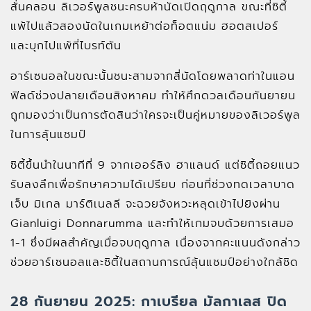
สั่นคลอน ลิเวอร์พูลชนะครบห้านัดเปิดฤดูกาล ขณะที่ซิตี้
แพ้ไปแล้วสองนัดในเกมเหย้าต่อท็อตแน่ม ฮอตสเปอร์
และบุกไปแพ้ที่ไบรท์ตัน
อาร์เซนอลในขณะนั้นชนะสามจากสี่นัดโดยพลาดท่าในแอน
ฟิลด์ช่วงปลายเดือนสิงหาคม ทำให้ศึกดวลเดือนกันยายน
ถูกมองว่าเป็นการตัดสินว่าใครจะเป็นคู่หมายของลิเวอร์พูล
ในการลุ้นแชมป์
ซิตี้ขึ้นนำในนาทีที่ 9 จากเออร์ลิง ฮาแลนด์ แต่ซิตี้ถอยแนว
รับลงลึกเพื่อรักษาความได้เปรียบ ก่อนที่ช่วงทดเวลาบาด
เจ็บ มิเกล มาร์ติเนลลี จะฉวยจังหวะหลุดเข้าไปยิงผ่าน
Gianluigi Donnarumma และทำให้เกมจบด้วยการเสมอ
1-1 ซึ่งมีผลสำคัญเมื่อจบฤดูกาล เนื่องจากคะแนนดังกล่าว
ช่วยอาร์เซนอลและซิตี้ในสถานการณ์ลุ้นแชมป์อย่างใกล้ชิด
28 กันยายน 2025: กาเบรียล มัลกาเลส ปิด