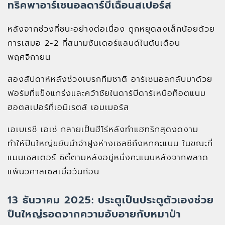
ทริคพาอาร์เซนอลดาร์บี้เฉือนสเปอร์ส
หลังจากช่วงที่ชนะอย่างต่อเนื่อง ถูกหยุดลงเล็กน้อยด้วย
การเสมอ 2-2 ที่สนามซันเดอร์แลนด์ในต้นเดือน
พฤศจิกายน
สองสัปดาห์หลังช่วงเบรกทีมชาติ อาร์เซนอลกลับมาด้วย
ฟอร์มที่แข็งแกร่งและคว้าชัยในดาร์บีดาร์เหนือท็อตแนม
ฮอตสเปอร์ที่เอมิเรตส์ เอมเมอร์ส
เอเบเรชี เอเซ่ กลายเป็นฮีโร่หลังทำแฮทริกสุดงดงาม
ทำให้ปืนใหญ่ขยับนำจ่าฝูงห่างเชลซีถึงหกคะแนน ในขณะที่
แมนเชสเตอร์ ซิตี้ตามหลังอยู่หนึ่งคะแนนหลังจากพลาด
แพ้นิวคาสเซิลเมื่อวันก่อน
13 ธันวาคม 2025: ประตูเป็นประตูตัวเองช่วย
ปืนใหญ่รอดจากความอับอายกับหมาป่า