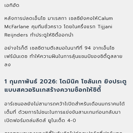
เอทิฮัด
หลังการปลดเอ็นโซ มาเรสกา เชลซียังคงให้Calum
McFarlane คุมทีมชั่วคราว โดยในครึ่งแรก Tijjani
Reijnders ทำประตูให้ซิตี้ออกนำ
อย่างไรก็ดี เชลซีตามตีเสมอในนาทีที่ 94 จากเอ็นโซ
เฟร์นันเดซ ทำให้ความฝันในการลุ้นแชมป์ของซิตี้ดูสลาย
ลง
1 กุมภาพันธ์ 2026: โดมินิค โซลันเก ยิงประตู
แบบสควอรินเกสร้างความช็อกให้ซิตี้
อาร์เซนอลยังไม่สามารถคว้าไเปิดสำหรับเดือนมกราคมได้
เต็มที่ ด้วยการไม่ชนะในการแข่งขันสามเกมก่อนกลับมา
เปิดฟอร์มถล่มลีดส์ ยูไนเต็ด 4-0