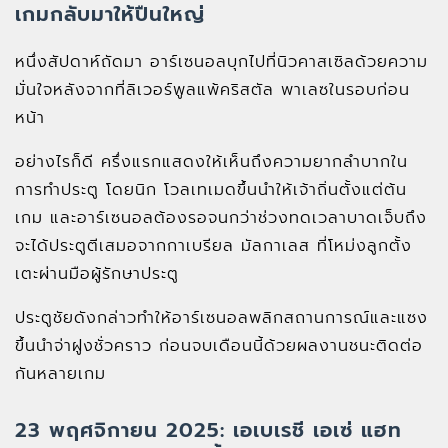
เกมกลับมาให้ปืนใหญ่
หนึ่งสัปดาห์ถัดมา อาร์เซนอลบุกไปที่นิวคาสเซิลด้วยความ
มั่นใจหลังจากที่ลิเวอร์พูลแพ้คริสตัล พาเลซในรอบก่อน
หน้า
อย่างไรก็ดี ครึ่งแรกแสดงให้เห็นถึงความยากลำบากใน
การทำประตู โดยนิก โวลเทเมดขึ้นนำให้เจ้าถิ่นตั้งแต่ต้น
เกม และอาร์เซนอลต้องรอจนกว่าช่วงทดเวลาบาดเจ็บถึง
จะได้ประตูตีเสมอจากกาเบรียล มัลกาเลส ที่โหม่งลูกตั้ง
เตะผ่านมือผู้รักษาประตู
ประตูชัยดังกล่าวทำให้อาร์เซนอลพลิกสถานการณ์และแซง
ขึ้นนำจ่าฝูงชั่วคราว ก่อนจบเดือนนี้ด้วยผลงานชนะติดต่อ
กันหลายเกม
23 พฤศจิกายน 2025: เอเบเรชี เอเซ่ แฮท