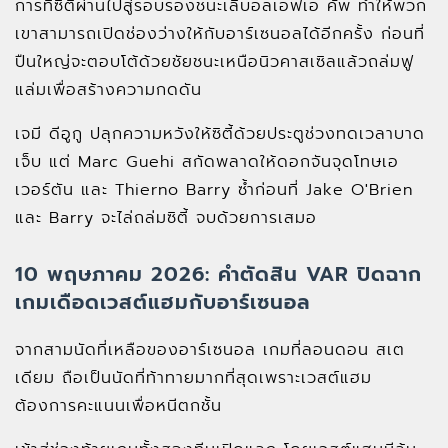
การที่ซิตี้ผ่านไปสู่รอบรองชนะเลิบอลเอฟเอ คัพ ทำให้พวก
เขาสามารถเปิดช่องว่างให้กับอาร์เซนอลได้อีกครั้ง ก่อนที่
ปืนใหญ่จะตอบโต้ด้วยชัยชนะเหนือนิวคาสเซิลแล้วถล่มฟู
แล่มเพื่อสร้างความกดดัน
เจมี ดีอูกู ปลุกความหวังให้ซิตี้ด้วยประตูช่วงทดเวลาบาด
เจ็บ แต่ Marc Guehi สกัดพลาดให้ดอกจันจุดโทษเอ
เวอร์ตัน และ Thierno Barry ซ้ำก่อนที่ Jake O'Brien
และ Barry จะไล่ถล่มซิตี้ จบด้วยการเสมอ
10 พฤษภาคม 2026: คำตัดสิน VAR ปิดฉาก
เกมเดือดเวสต์แฮมกับอาร์เซนอล
จากสามนัดที่เหลือของอาร์เซนอล เกมที่ลอนดอน สเต
เดียม ถือเป็นนัดที่ท้าทายมากที่สุดเพราะเวสต์แฮม
ต้องการคะแนนเพื่อหนีตกชั้น