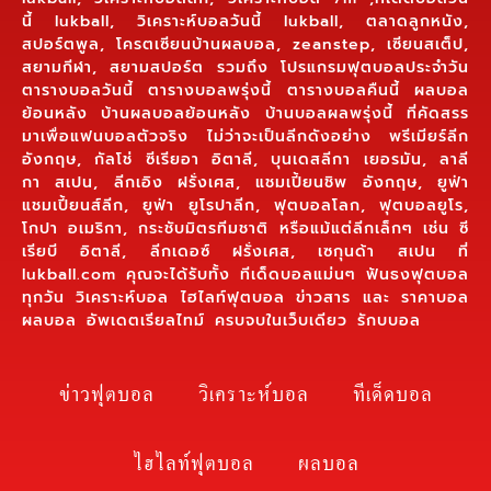
นี้ lukball, วิเคราะห์บอลวันนี้ lukball, ตลาดลูกหนัง,
สปอร์ตพูล, โครตเซียนบ้านผลบอล, zeanstep, เซียนสเต็ป,
สยามกีฬา, สยามสปอร์ต รวมถึง โปรแกรมฟุตบอลประจำวัน
ตารางบอลวันนี้ ตารางบอลพรุ่งนี้ ตารางบอลคืนนี้ ผลบอล
ย้อนหลัง บ้านผลบอลย้อนหลัง บ้านบอลผลพรุ่งนี้ ที่คัดสรร
มาเพื่อแฟนบอลตัวจริง ไม่ว่าจะเป็นลีกดังอย่าง พรีเมียร์ลีก
อังกฤษ, กัลโช่ ซีเรียอา อิตาลี, บุนเดสลีกา เยอรมัน, ลาลี
กา สเปน, ลีกเอิง ฝรั่งเศส, แชมเปี้ยนชิพ อังกฤษ, ยูฟ่า
แชมเปี้ยนส์ลีก, ยูฟ่า ยูโรปาลีก, ฟุตบอลโลก, ฟุตบอลยูโร,
โกปา อเมริกา, กระชับมิตรทีมชาติ หรือแม้แต่ลีกเล็กๆ เช่น ซี
เรียบี อิตาลี, ลีกเดอซ์ ฝรั่งเศส, เซกุนด้า สเปน ที่
lukball.com คุณจะได้รับทั้ง ทีเด็ดบอลแม่นๆ ฟันธงฟุตบอล
ทุกวัน วิเคราะห์บอล ไฮไลท์ฟุตบอล ข่าวสาร และ ราคาบอล
ผลบอล อัพเดตเรียลไทม์ ครบจบในเว็บเดียว รักบบอล
ข่าวฟุตบอล
วิเคราะห์บอล
ทีเด็ดบอล
ไฮไลท์ฟุตบอล
ผลบอล