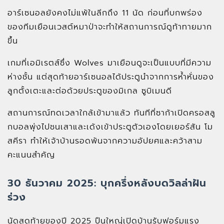
อาร์เซนอลยังคงไม่แพ้ในลีกถึง 11 นัด ก่อนที่บกพร่อง
ของทีมเยือนเวสต์หมาป่าจะทำให้สถานการณ์ดูท้าทายมาก
ขึ้น
เกมที่เอมิเรตส์ซึ่ง Wolves มาเยือนดูจะเป็นแบบที่มีความ
ห่างชั้น แต่สุดท้ายอาร์เซนอลได้ประตูนำจากการห้ำหั่นของ
ลูกตั้งเตะและต่อด้วยประตูของมิเกล ซูบิเมนดี
สถานการณ์ทดเวลาใกล้เข้ามาแล้ว ทันทีที่ซาก้าเปิดครอสลู
กบอลพุ่งไปชนเสาและเด้งเข้าประตูตัวเองโดยเยอร์สัน โม
สคีรา ทำให้เจ้าบ้านรอดพ้นจากความอัปยศและคว้าสาม
คะแนนสำคัญ
30 ธันวาคม 2025: บุกครึ่งหลังบดวิลล่าฝัน
ร่วง
นัดสุดท้ายของปี 2025 ปืนใหญ่เปิดบ้านรับฟอร์มแรง