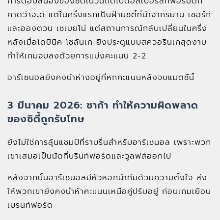
การตอบสนองของซิตี้ในวันถัดไปต่อสเปอร์สที่ฟอร์มตก
คาดว่าจะดี แต่ในครึ่งแรกเป็นฝ่ายซิตี้ที่นำจากรยาน เชอร์กี
และอองตวน เซเมยโน่ แต่สถานการณ์กลับเปลี่ยนในครึ่ง
หลังเมื่อโดมินิค โซลันเก ยิงประตูแบบสควอรินเกสุดงาม
ทำให้เกมจบลงด้วยการแบ่งคะแนน 2-2
อาร์เซนอลยังคงนำห่างอยู่ที่หกคะแนนหลังจบแมตช์นี้
3 มีนาคม 2026: ซาก้า ทำให้ความผิดพลาด
ของซิตี้ถูกรับโทษ
ยังไม่ใช่การลุ้นแชมป์ที่ราบรื่นสำหรับอาร์เซนอล เพราะพวก
เขาเสมอเป็นนัดที่บรินท์ฟอร์ดและวูลฟส์ออกไป
หลังจากนั้นอาร์เซนอลมีหัวหอกนำทีมด้วยความตั้งใจ ส่ง
ให้พวกเขายังคงนำห้าคะแนนเหนือคู่ปรับอยู่ ก่อนเกมเยือน
เบรนท์ฟอร์ด