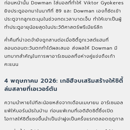
ก่อนหน้านั้น Dowman ใส่บอลที่ทำให้ Viktor Gyokeres
ยิงประตูออกมาในนาทีที่ 89 และ Dowman เองก็ซัดเข้า
ประตูจากลูกเตะมุมในช่วงทดเวลาบาดเจ็บ ทำให้เขาเป็นผู้
ทำประตูอายุน้อยสุดในประวัติศาสตร์พรีเมียร์ลีก
ค่ำคืนที่น่าจดจำยังถูกสานต่อเมื่อซิตี้ถูกเวสต์แฮมที่
ลอนดอนตะวันตกทำได้ผลเสมอ ส่งผลให้ Dowman มี
บทบาทสำคัญในการพาอาร์เซนอลทิ้งห่างคู่แข่งถึงเก้า
คะแนน
4 พฤษภาคม 2026: เกอิฮีจบเสริมสร้างให้ซิตี้
ล่มสลายที่เอเวอร์ตัน
ความนำหายไปทีละน้อยหลังจากเดือนเมษายน อาร์เซนอล
แพ้ให้บอร์นมัธในบ้าน ก่อนแพ้เกมที่เอติฮัดซิตี้ซึ่งเปิด
โอกาสให้ซิตี้แซงขึ้นนำเป็นจ่าฝูงเป็นครั้งแรกตลอดฤดูกาล