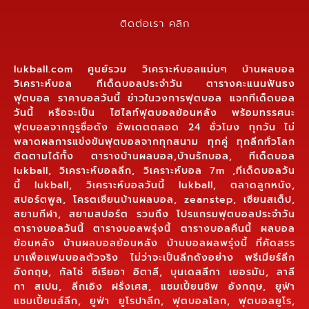
ติดต่อเรา คลิก
lukball.com ศูนย์รวม วิเคราะห์บอลแม่นๆ บ้านผลบอล
วิเคราะห์บอล ทีเด็ดบอลประจำวัน ตารางคะแนนฟันธง
ฟุตบอล ราคาบอลวันนี้ ข่าวในวงการฟุตบอล แจกทีเด็ดบอล
วันนี้ หรือจะเป็น ไฮไลท์ฟุตบอลย้อนหลัง พร้อมทรรศนะ
ฟุตบอลจากกูรูชื่อดัง อัพเดตตลอด 24 ชั่วโมง ทุกวัน ไม่
พลาดผลการแข่งขันฟุตบอลจากทุกสนาม ทุกคู่ ทุกลีกทั่วโลก
ติดตามได้ทั้ง ตารางบ้านผลบอล,บ้านรักบอล, ทีเด็ดบอล
lukball, วิเคราะห์บอลลีก, วิเคราะห์บอล 7m ,ทีเด็ดบอลวัน
นี้ lukball, วิเคราะห์บอลวันนี้ lukball, ตลาดลูกหนัง,
สปอร์ตพูล, โครตเซียนบ้านผลบอล, zeanstep, เซียนสเต็ป,
สยามกีฬา, สยามสปอร์ต รวมถึง โปรแกรมฟุตบอลประจำวัน
ตารางบอลวันนี้ ตารางบอลพรุ่งนี้ ตารางบอลคืนนี้ ผลบอล
ย้อนหลัง บ้านผลบอลย้อนหลัง บ้านบอลผลพรุ่งนี้ ที่คัดสรร
มาเพื่อแฟนบอลตัวจริง ไม่ว่าจะเป็นลีกดังอย่าง พรีเมียร์ลีก
อังกฤษ, กัลโช่ ซีเรียอา อิตาลี, บุนเดสลีกา เยอรมัน, ลาลี
กา สเปน, ลีกเอิง ฝรั่งเศส, แชมเปี้ยนชิพ อังกฤษ, ยูฟ่า
แชมเปี้ยนส์ลีก, ยูฟ่า ยูโรปาลีก, ฟุตบอลโลก, ฟุตบอลยูโร,