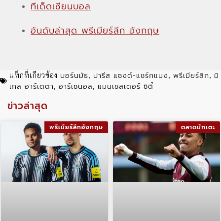
ทีเด็ดเซียนบอล
อันดับล่าสุด พรีเมียร์ลีก อังกฤษ
บอร์นมัธ
ปารีส แซงต์-แชร์กแมง
พรีเมียร์ลีก
มิ
แท็กที่เกียวข้อง
,
,
,
เกล อาร์เตตา
อาร์เซนอล
แมนเชสเตอร์ ซิตี้
,
,
ข่าวล่าสุด
พรีเมียร์ลีกอังกฤษ
ตลาดนักเตะ