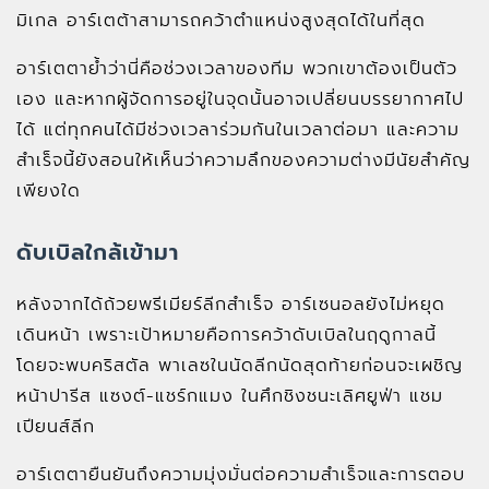
มิเกล อาร์เตต้าสามารถคว้าตำแหน่งสูงสุดได้ในที่สุด
อาร์เตตาย้ำว่านี่คือช่วงเวลาของทีม พวกเขาต้องเป็นตัว
เอง และหากผู้จัดการอยู่ในจุดนั้นอาจเปลี่ยนบรรยากาศไป
ได้ แต่ทุกคนได้มีช่วงเวลาร่วมกันในเวลาต่อมา และความ
สำเร็จนี้ยังสอนให้เห็นว่าความลึกของความต่างมีนัยสำคัญ
เพียงใด
ดับเบิลใกล้เข้ามา
หลังจากได้ถ้วยพรีเมียร์ลีกสำเร็จ อาร์เซนอลยังไม่หยุด
เดินหน้า เพราะเป้าหมายคือการคว้าดับเบิลในฤดูกาลนี้
โดยจะพบคริสตัล พาเลซในนัดลีกนัดสุดท้ายก่อนจะเผชิญ
หน้าปารีส แซงต์-แชร์กแมง ในศึกชิงชนะเลิศยูฟ่า แชม
เปียนส์ลีก
อาร์เตตายืนยันถึงความมุ่งมั่นต่อความสำเร็จและการตอบ