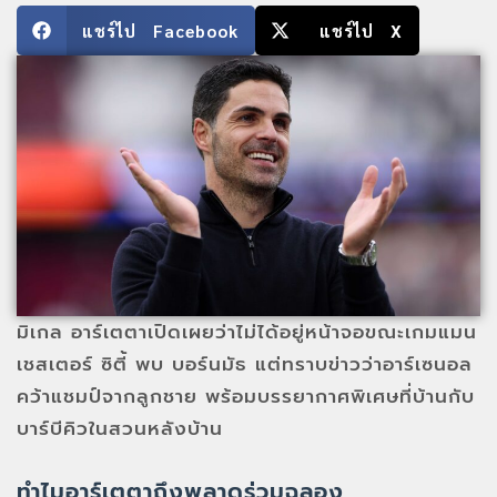
แชร์ไป Facebook
แชร์ไป X
มิเกล อาร์เตตาเปิดเผยว่าไม่ได้อยู่หน้าจอขณะเกมแมน
เชสเตอร์ ซิตี้ พบ บอร์นมัธ แต่ทราบข่าวว่าอาร์เซนอล
คว้าแชมป์จากลูกชาย พร้อมบรรยากาศพิเศษที่บ้านกับ
บาร์บีคิวในสวนหลังบ้าน
ทำไมอาร์เตตาถึงพลาดร่วมฉลอง