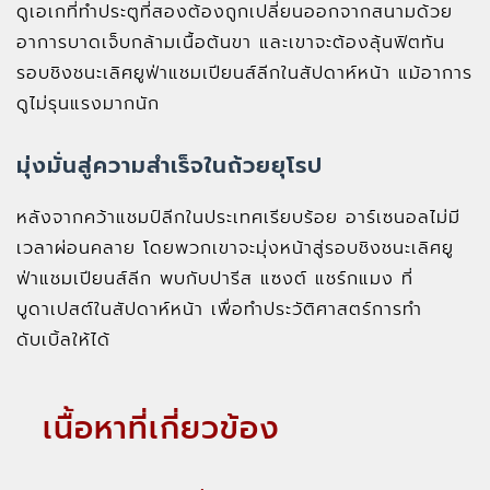
ดูเอเกที่ทำประตูที่สองต้องถูกเปลี่ยนออกจากสนามด้วย
อาการบาดเจ็บกล้ามเนื้อต้นขา และเขาจะต้องลุ้นฟิตทัน
รอบชิงชนะเลิศยูฟ่าแชมเปียนส์ลีกในสัปดาห์หน้า แม้อาการ
ดูไม่รุนแรงมากนัก
มุ่งมั่นสู่ความสำเร็จในถ้วยยุโรป
หลังจากคว้าแชมป์ลีกในประเทศเรียบร้อย อาร์เซนอลไม่มี
เวลาผ่อนคลาย โดยพวกเขาจะมุ่งหน้าสู่รอบชิงชนะเลิศยู
ฟ่าแชมเปียนส์ลีก พบกับปารีส แซงต์ แชร์กแมง ที่
บูดาเปสต์ในสัปดาห์หน้า เพื่อทำประวัติศาสตร์การทำ
ดับเบิ้ลให้ได้
เนื้อหาที่เกี่ยวข้อง