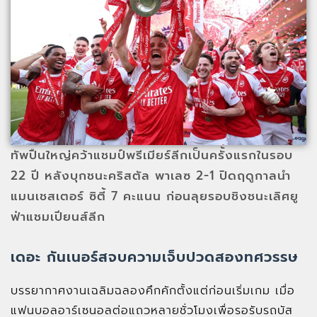
ทัพปืนใหญ่คว้าแชมป์พรีเมียร์ลีกเป็นครั้งแรกในรอบ
22 ปี หลังบุกชนะคริสตัล พาเลซ 2-1 ปิดฤดูกาลนำ
แมนเชสเตอร์ ซิตี้ 7 คะแนน ก่อนลุยรอบชิงชนะเลิศยู
ฟ่าแชมเปียนส์ลีก
เดอะ กันเนอร์สจบความเจ็บปวดสองทศวรรษ
บรรยากาศงานเฉลิมฉลองคึกคักตั้งแต่ก่อนเริ่มเกม เมื่อ
แฟนบอลอาร์เซนอลต่อแถวหลายชั่วโมงเพื่อรอรับรถบัส