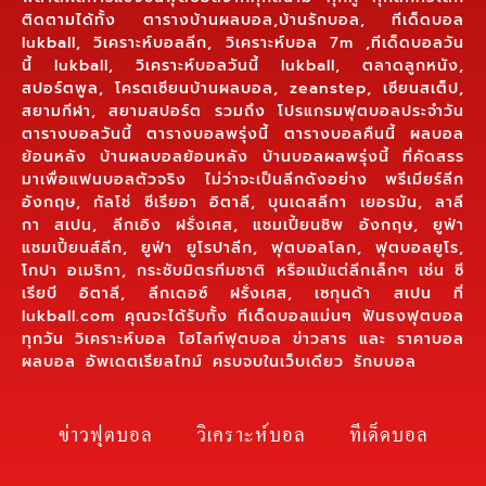
ติดตามได้ทั้ง ตารางบ้านผลบอล,บ้านรักบอล, ทีเด็ดบอล
lukball, วิเคราะห์บอลลีก, วิเคราะห์บอล 7m ,ทีเด็ดบอลวัน
นี้ lukball, วิเคราะห์บอลวันนี้ lukball, ตลาดลูกหนัง,
สปอร์ตพูล, โครตเซียนบ้านผลบอล, zeanstep, เซียนสเต็ป,
สยามกีฬา, สยามสปอร์ต รวมถึง โปรแกรมฟุตบอลประจำวัน
ตารางบอลวันนี้ ตารางบอลพรุ่งนี้ ตารางบอลคืนนี้ ผลบอล
ย้อนหลัง บ้านผลบอลย้อนหลัง บ้านบอลผลพรุ่งนี้ ที่คัดสรร
มาเพื่อแฟนบอลตัวจริง ไม่ว่าจะเป็นลีกดังอย่าง พรีเมียร์ลีก
อังกฤษ, กัลโช่ ซีเรียอา อิตาลี, บุนเดสลีกา เยอรมัน, ลาลี
กา สเปน, ลีกเอิง ฝรั่งเศส, แชมเปี้ยนชิพ อังกฤษ, ยูฟ่า
แชมเปี้ยนส์ลีก, ยูฟ่า ยูโรปาลีก, ฟุตบอลโลก, ฟุตบอลยูโร,
โกปา อเมริกา, กระชับมิตรทีมชาติ หรือแม้แต่ลีกเล็กๆ เช่น ซี
เรียบี อิตาลี, ลีกเดอซ์ ฝรั่งเศส, เซกุนด้า สเปน ที่
lukball.com คุณจะได้รับทั้ง ทีเด็ดบอลแม่นๆ ฟันธงฟุตบอล
ทุกวัน วิเคราะห์บอล ไฮไลท์ฟุตบอล ข่าวสาร และ ราคาบอล
ผลบอล อัพเดตเรียลไทม์ ครบจบในเว็บเดียว รักบบอล
ข่าวฟุตบอล
วิเคราะห์บอล
ทีเด็ดบอล