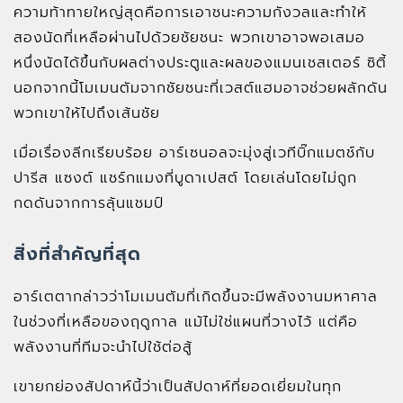
ความท้าทายใหญ่สุดคือการเอาชนะความกังวลและทำให้
สองนัดที่เหลือผ่านไปด้วยชัยชนะ พวกเขาอาจพอเสมอ
หนึ่งนัดได้ขึ้นกับผลต่างประตูและผลของแมนเชสเตอร์ ซิตี้
นอกจากนี้โมเมนตัมจากชัยชนะที่เวสต์แฮมอาจช่วยผลักดัน
พวกเขาให้ไปถึงเส้นชัย
เมื่อเรื่องลีกเรียบร้อย อาร์เซนอลจะมุ่งสู่เวทีบิ๊กแมตช์กับ
ปารีส แซงต์ แชร์กแมงที่บูดาเปสต์ โดยเล่นโดยไม่ถูก
กดดันจากการลุ้นแชมป์
สิ่งที่สำคัญที่สุด
อาร์เตตากล่าวว่าโมเมนตัมที่เกิดขึ้นจะมีพลังงานมหาศาล
ในช่วงที่เหลือของฤดูกาล แม้ไม่ใช่แผนที่วางไว้ แต่คือ
พลังงานที่ทีมจะนำไปใช้ต่อสู้
เขายกย่องสัปดาห์นี้ว่าเป็นสัปดาห์ที่ยอดเยี่ยมในทุก