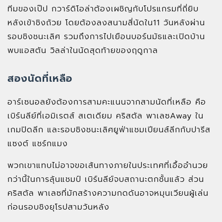
ทีมของเป๊ป กวาร์ดิโอล่าต้องเผชิญกับโปรแกรมที่ถี่ยิบ
หลังเข้าชิงถ้วย โดยต้องลงสนามสี่นัดใน11 วันหลังผ่าน
รอบชิงชนะเลิศ รวมถึงการไปเยือนบอร์นมัธและเปิดบ้าน
พบแอสตัน วิลล่าในนัดสุดท้ายของฤดูกาล
สองนัดที่เหลือ
อาร์เซนอลยังต้องการสามคะแนนจากสามนัดที่เหลือ คือ
เบิร์นลีย์ที่เอมิเรตส์ สเตเดียม คริสตัล พาเลซAway ใน
เกมปิดลีก และรอบชิงชนะเลิศยูฟ่าแชมเปียนส์ลีกกับปารีส
แซงต์ แชร์กแมง
พวกเขาแทบไม่อาจขอเส้นทางภายในประเทศที่เอื้ออำนวย
กว่านี้ในการลุ้นแชมป์ เบิร์นลีย์จบสถานะตกชั้นแล้ว ส่วน
คริสตัล พาเลซที่มักสร้างความกดดันอาจหมุนเวียนผู้เล่น
ก่อนรอบชิงยุโรปสามวันหลัง