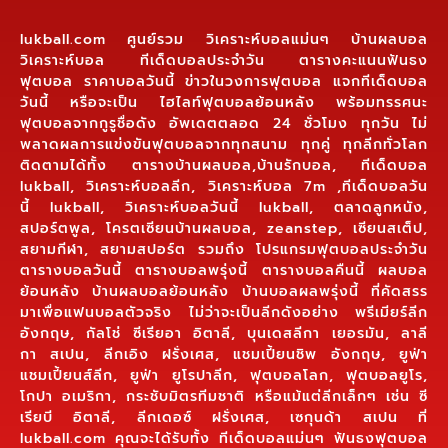
lukball.com ศูนย์รวม วิเคราะห์บอลแม่นๆ บ้านผลบอล
วิเคราะห์บอล ทีเด็ดบอลประจำวัน ตารางคะแนนฟันธง
ฟุตบอล ราคาบอลวันนี้ ข่าวในวงการฟุตบอล แจกทีเด็ดบอล
วันนี้ หรือจะเป็น ไฮไลท์ฟุตบอลย้อนหลัง พร้อมทรรศนะ
ฟุตบอลจากกูรูชื่อดัง อัพเดตตลอด 24 ชั่วโมง ทุกวัน ไม่
พลาดผลการแข่งขันฟุตบอลจากทุกสนาม ทุกคู่ ทุกลีกทั่วโลก
ติดตามได้ทั้ง ตารางบ้านผลบอล,บ้านรักบอล, ทีเด็ดบอล
lukball, วิเคราะห์บอลลีก, วิเคราะห์บอล 7m ,ทีเด็ดบอลวัน
นี้ lukball, วิเคราะห์บอลวันนี้ lukball, ตลาดลูกหนัง,
สปอร์ตพูล, โครตเซียนบ้านผลบอล, zeanstep, เซียนสเต็ป,
สยามกีฬา, สยามสปอร์ต รวมถึง โปรแกรมฟุตบอลประจำวัน
ตารางบอลวันนี้ ตารางบอลพรุ่งนี้ ตารางบอลคืนนี้ ผลบอล
ย้อนหลัง บ้านผลบอลย้อนหลัง บ้านบอลผลพรุ่งนี้ ที่คัดสรร
มาเพื่อแฟนบอลตัวจริง ไม่ว่าจะเป็นลีกดังอย่าง พรีเมียร์ลีก
อังกฤษ, กัลโช่ ซีเรียอา อิตาลี, บุนเดสลีกา เยอรมัน, ลาลี
กา สเปน, ลีกเอิง ฝรั่งเศส, แชมเปี้ยนชิพ อังกฤษ, ยูฟ่า
แชมเปี้ยนส์ลีก, ยูฟ่า ยูโรปาลีก, ฟุตบอลโลก, ฟุตบอลยูโร,
โกปา อเมริกา, กระชับมิตรทีมชาติ หรือแม้แต่ลีกเล็กๆ เช่น ซี
เรียบี อิตาลี, ลีกเดอซ์ ฝรั่งเศส, เซกุนด้า สเปน ที่
lukball.com คุณจะได้รับทั้ง ทีเด็ดบอลแม่นๆ ฟันธงฟุตบอล