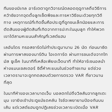
ทีมของมิเกล อาร์เตตาถูกวิจารณ์ตลอดฤดูกาลถึงวิธีการ
คว้าชัยจากจุดตั้งลูกเซ็ตพีซและการหาวิธีชนะด้วยทุกวิถี
ทาง เหตุการณ์ที่เกิดขึ้นคือประตูที่ถูกชนเล็กน้อยและการ
ตัดสินของผู้ตัดสินที่เกิดจากการปะทะในมุมลูก ทำให้พวก
เขาได้สามคะแนนสำคัญที่เวสต์แฮม
เลอันโดร ทรอสซาร์ดไม่ทำประตูมานาน 26 นัด ก่อนมาซัด
ผ่านการพาสของมาร์ติน โอเดการ์ด ผ่านการชนเด้งจากโท
มัส ซูเช็ค ในนาทีที่เหลือเพียงเจ็ดนาที ทำให้อาร์เซนอลนำ
ห่างแมนเชสเตอร์ ซิตี้ห้าคะแนนในช่วงท้ายเกม แต่ช่วง
เวลาดรามาจะถูกทดสอบด้วยการตรวจ VAR ที่ยาวนาน
ที่สุด
ในนาทีห้าของเวลาบาดเจ็บ บอลตกไปถึงวิลสันจากลูกเตะ
มุม เขายิงเข้าประตูแม้แดคลัน ไรซ์จะพยายามป้องกันบน
เส้น แต่เวสต์แฮมถูกปฏิเสธช่วงเวลาระเบิดเมื่อ VAR