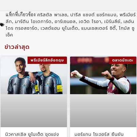
คริสตัล พาเลซ
ปารีส แซงต์ แชร์กแมง
พรีเมียร์
แท็กที่เกียวข้อง
,
,
ลีก
มาร์ติน โอเดการ์ด
อาร์เซนอล
เดวิด ไรอา
เบิร์นลีย์
เลอัน
,
,
,
,
,
โดร ทรอสซาร์ด
เวสต์แฮม ยูไนเต็ด
แมนเชสเตอร์ ซิตี้
โทมัส ซู
,
,
,
เช็ค
ข่าวล่าสุด
พรีเมียร์ลีกอังกฤษ
ตลาดนักเตะ
นิวคาสเซิล ยูไนเต็ด ชุดแข่ง
มอร์แกน โรเจอร์ส ยืนยัน