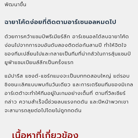
พัฒนาขึ้น
ฉายาโค้ดง่อยที่ติดตามอาร์เซนอลหมดไป
ด้วยการคว้าแชมป์พรีเมียร์ลีก อาร์เซนอลได้ลบฉายาโค้ด
ง่อนไปจากการจบอันดับสองติดต่อกันสามปี ทำให้จิตใจ
ของทีมเปลี่ยนไปและกลายเป็นทีมที่น่ากลัวในการลุ้นแชมป์
ยูฟ่าแชมเปียนส์ลีกเป็นครั้งแรก
แม้ปารีส แซงต์-แชร์กแมงจะเป็นบททดสอบใหญ่ แต่รอบ
ชิงชนะเลิศแบบพบกันวันเดียว และการเตรียมทีมของมิเกล
อาร์เตต้าจะทำให้ทีมอยู่ในเกมอย่างเต็มที่ ตามที่วิลเชียร์
กล่าว ความสำเร็จนี้ช่วยลบแรงกดดัน และปีหน้าพวกเขา
จะสามารถลุยต่อไปโดยไม่ถูกกดดัน
เนื้อหาที่เกี่ยวข้อง