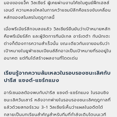
มองของแจ็ค วิลเชียร์ ผู้เคยผ่านงานโค้ชในศูนย์ฝึกเฮลล์
เอนด์ ความหลงใหลในการคว้าแชมป์ลีกคือแรงขับเคลื่อน
หลักของสโมสรในฤดูกาลนี้
เมื่อพรีเมียร์ลีกจบลงแล้ว วิลเชียร์ยืนยันว่าเป้าหมายหลัก
คือพรีเมียร์ลีก และผู้จัดการทีมมิเกล อาร์เตต้า กับนักเตะ
ต่างก็ต้องการความสำเร็จนั้น ขณะเดียวกันเขายอมรับว่า
เป้าหมายในยูฟ่าแชมเปียนส์ลีกอาจเป็นเป้าหมายที่รออยู่ใน
อนาคต แต่ทีมได้สร้างผลงานที่โดดเด่น
เรียนรู้จากความล้มเหลวในรอบรองชนะเลิศกับ
ปารีส แซงต์-แชร์กแมง
อาร์เซนอลต้องพบกับปารีส แซงต์-แชร์กแมง ในรอบชิง
ชนะเลิศวันเสาร์ หลังจากพ่ายในรอบรองชนะเลิศฤดูกาลที่
แล้วด้วยสกอร์รวม 3-1 วิลเชียร์เห็นว่าแผลในอดีตได้
กลายเป็นบทเรียนสำคัญสำหรับทีมที่กำลังเติบโตบนเวที