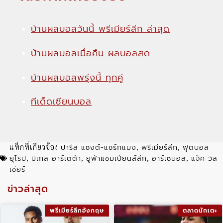
บ้านผลบอลวันนี้ พรีเมียร์ลีก ล่าสุด
บ้านผลบอลเมื่อคืน ผลบอลสด
บ้านผลบอลพรุ่งนี้ ทุกคู่
ทีเด็ดเซียนบอล
ปารีส แซงต์-แชร์กแมง
พรีเมียร์ลีก
ฟุตบอล
แท็กที่เกียวข้อง
,
,
ยุโรป
มิเกล อาร์เตต้า
ยูฟ่าแชมเปียนส์ลีก
อาร์เซนอล
แจ็ค วิล
,
,
,
,
เชียร์
ข่าวล่าสุด
พรีเมียร์ลีกอังกฤษ
ตลาดนักเตะ