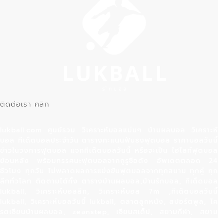
ติดต่อเรา คลิก
lukball.com ศูนย์รวม วิเคราะห์บอลแม่นๆ บ้านผลบอล วิเคราะห์
บอล ทีเด็ดบอลประจำวัน ตารางคะแนนฟันธงฟุตบอล ราคาบอลวันนี้
ข่าวในวงการฟุตบอล แจกทีเด็ดบอลวันนี้ หรือจะเป็น ไฮไลท์ฟุตบอล
ย้อนหลัง พร้อมทรรศนะฟุตบอลจากกูรูชื่อดัง อัพเดตตลอด 24
ชั่วโมง ทุกวัน ไม่พลาดผลการแข่งขันฟุตบอลจากทุกสนาม ทุกคู่ ทุก
ลีกทั่วโลก ติดตามได้ทั้ง ตารางบ้านผลบอล,บ้านรักบอล, ทีเด็ดบอล
lukball, วิเคราะห์บอลลีก, วิเคราะห์บอล 7m ,ทีเด็ดบอลวันนี้
lukball, วิเคราะห์บอลวันนี้ lukball, ตลาดลูกหนัง, สปอร์ตพูล, โค
รตเซียนบ้านผลบอล, zeanstep, เซียนสเต็ป, สยามกีฬา, สยาม