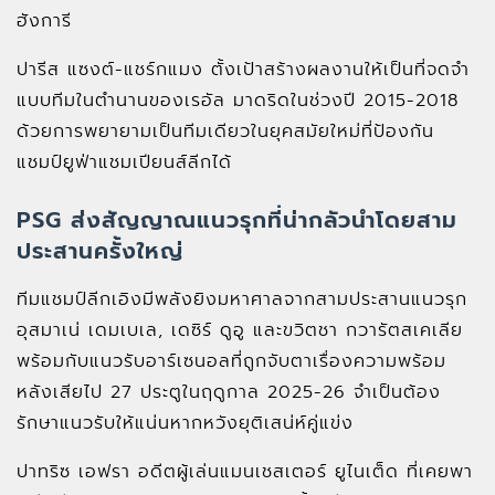
ฮังการี
ปารีส แซงต์-แชร์กแมง ตั้งเป้าสร้างผลงานให้เป็นที่จดจำ
แบบทีมในตำนานของเรอัล มาดริดในช่วงปี 2015-2018
ด้วยการพยายามเป็นทีมเดียวในยุคสมัยใหม่ที่ป้องกัน
แชมป์ยูฟ่าแชมเปียนส์ลีกได้
PSG ส่งสัญญาณแนวรุกที่น่ากลัวนำโดยสาม
ประสานครั้งใหญ่
ทีมแชมป์ลีกเอิงมีพลังยิงมหาศาลจากสามประสานแนวรุก
อุสมาเน่ เดมเบเล, เดซิร์ ดูอู และขวิตชา กวารัตสเคเลีย
พร้อมกับแนวรับอาร์เซนอลที่ถูกจับตาเรื่องความพร้อม
หลังเสียไป 27 ประตูในฤดูกาล 2025-26 จำเป็นต้อง
รักษาแนวรับให้แน่นหากหวังยุติเสน่ห์คู่แข่ง
ปาทริซ เอฟรา อดีตผู้เล่นแมนเชสเตอร์ ยูไนเต็ด ที่เคยพา