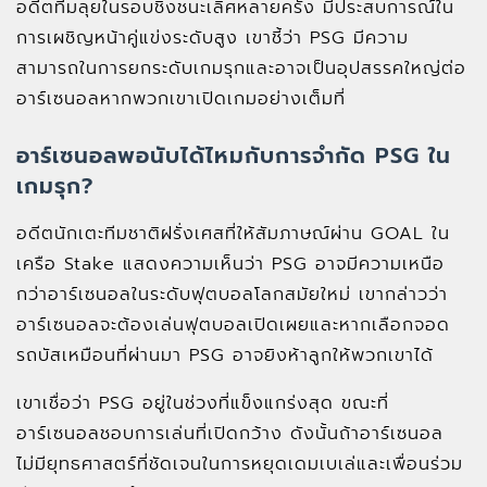
อดีตทีมลุยในรอบชิงชนะเลิศหลายครั้ง มีประสบการณ์ใน
การเผชิญหน้าคู่แข่งระดับสูง เขาชี้ว่า PSG มีความ
สามารถในการยกระดับเกมรุกและอาจเป็นอุปสรรคใหญ่ต่อ
อาร์เซนอลหากพวกเขาเปิดเกมอย่างเต็มที่
อาร์เซนอลพอนับได้ไหมกับการจำกัด PSG ใน
เกมรุก?
อดีตนักเตะทีมชาติฝรั่งเศสที่ให้สัมภาษณ์ผ่าน GOAL ใน
เครือ Stake แสดงความเห็นว่า PSG อาจมีความเหนือ
กว่าอาร์เซนอลในระดับฟุตบอลโลกสมัยใหม่ เขากล่าวว่า
อาร์เซนอลจะต้องเล่นฟุตบอลเปิดเผยและหากเลือกจอด
รถบัสเหมือนที่ผ่านมา PSG อาจยิงห้าลูกให้พวกเขาได้
เขาเชื่อว่า PSG อยู่ในช่วงที่แข็งแกร่งสุด ขณะที่
อาร์เซนอลชอบการเล่นที่เปิดกว้าง ดังนั้นถ้าอาร์เซนอล
ไม่มียุทธศาสตร์ที่ชัดเจนในการหยุดเดมเบเล่และเพื่อนร่วม