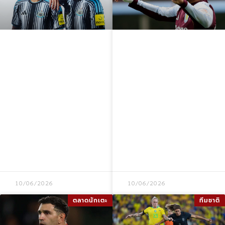
นิวคาสเซิล
มอร์แกน โรเจอร์ส
ยูไนเต็ด ชุดแข่ง
ยืนยันพร้อมร่วม
2026-27 เปิดตัว
งานกับ จูด เบลลิ่ง
ชุดเหย้า ชุดเยือน
แฮม ในฟุตบอลโลก
และชุดที่สาม พร้อม
2026 ขณะถูก
วันวางจำหน่ายและ
เชื่อมโยงกับ
ราคา
อาร์เซนอล
10/06/2026
10/06/2026
ตลาดนักเตะ
ทีมชาติ