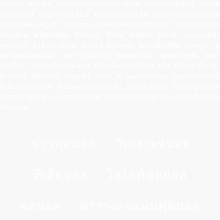
สปอร์ต รวมถึง โปรแกรมฟุตบอลประจำวัน ตารางบอลวันนี้ ตาราง
บอลพรุ่งนี้ ตารางบอลคืนนี้ ผลบอลย้อนหลัง บ้านผลบอลย้อนหลัง
บ้านบอลผลพรุ่งนี้ ที่คัดสรรมาเพื่อแฟนบอลตัวจริง ไม่ว่าจะเป็นลีก
ดังอย่าง พรีเมียร์ลีก อังกฤษ, กัลโช่ ซีเรียอา อิตาลี, บุนเดสลีกา
เยอรมัน, ลาลีกา สเปน, ลีกเอิง ฝรั่งเศส, แชมเปี้ยนชิพ อังกฤษ, ยู
ฟ่า แชมเปี้ยนส์ลีก, ยูฟ่า ยูโรปาลีก, ฟุตบอลโลก, ฟุตบอลยูโร, โกปา
อเมริกา, กระชับมิตรทีมชาติ หรือแม้แต่ลีกเล็กๆ เช่น ซีเรียบี อิตาลี,
ลีกเดอซ์ ฝรั่งเศส, เซกุนด้า สเปน ที่ lukball.com คุณจะได้รับทั้ง
ทีเด็ดบอลแม่นๆ ฟันธงฟุตบอลทุกวัน วิเคราะห์บอล ไฮไลท์ฟุตบอล
ข่าวสาร และ ราคาบอล ผลบอล อัพเดตเรียลไทม์ ครบจบในเว็บเดียว
รักบบอล
ข่าวฟุตบอล
วิเคราะห์บอล
ทีเด็ดบอล
ไฮไลท์ฟุตบอล
ผลบอล
ตารางคะแนนฟุตบอล