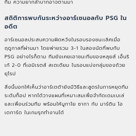
ทีม ความยากลำบากอาจตามมา
สถิติการพบกันระหว่างอาร์เซนอลกับ PSG ใน
อดีต
อาร์เซนอลประสบความผิดหวังในรอบรองชนะเลิศเมื่อ
ฤดูกาลที่ผ่านมา โดยพ่ายรวม 3-1 ในสองนัดที่พบกับ
PSG อย่างไรก็ตาม ทีมยังเคยเอาชนะทีมของหลุยส์ เอ็นริ
เก้ 2-0 ที่เอมิเรตส์ สเตเดียม ในรอบแบ่งกลุ่มของถ้วย
ยุโรป
สิ่งนี้บอกให้เห็นว่าอาร์เตต้ายังมีวิธีและสูตรในการหยุดทีม
ระดับท็อป หากได้วางแผนที่เหมาะสมเพื่อจำกัดเดมเบเล่
และเพื่อนร่วมทีม พร้อมให้บูกาโย ซากา กับ มาร์ติน โอ
เดการ์ด ในเกมรุกทำงานได้