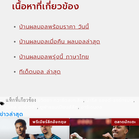
เนื้อหาที่เกี่ยวข้อง
บ้านผลบอลพร้อมราคา วันนี้
บ้านผลบอลเมื่อคืน ผลบอลล่าสุด
บ้านผลบอลพรุ่งนี้ ภาษาไทย
ทีเด็ดบอล ล่าสุด
ขวิตชา กวารัตสเคเลีย
ปารีส แซงต์-แชร์กแมง
แท็กที่เกียวข้อง
,
,
มิเคล อาร์เตต้า
ยูฟ่าแชมเปียนส์ลีก
อาร์เซนอล
,
,
ข่าวล่าสุด
พรีเมียร์ลีกอังกฤษ
ตลาดนักเตะ