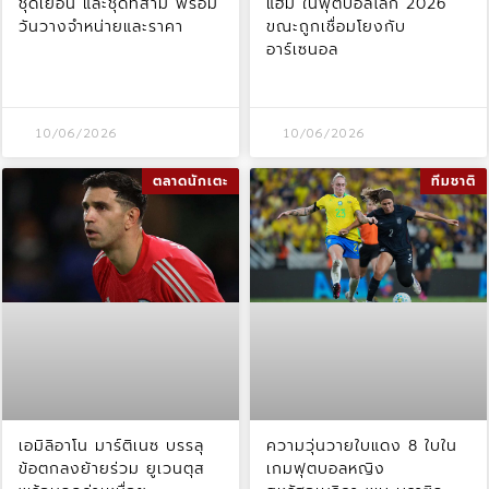
ชุดเยือน และชุดที่สาม พร้อม
แฮม ในฟุตบอลโลก 2026
วันวางจำหน่ายและราคา
ขณะถูกเชื่อมโยงกับ
อาร์เซนอล
10/06/2026
10/06/2026
ตลาดนักเตะ
ทีมชาติ
เอมิลิอาโน มาร์ติเนซ บรรลุ
ความวุ่นวายใบแดง 8 ใบใน
ข้อตกลงย้ายร่วม ยูเวนตุส
เกมฟุตบอลหญิง