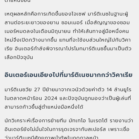
ตำแหน่งอื่น
เหตุผลหลักคือการเกิดขึ้นของโจเซฟ มาร์ติเนซในฐานะผู้
สานต่อระยะยาวของยาน ซอมเมอร์ เมื่อสัญญาของซอม
เมอร์หมดลงในเดือนมิถุนายน ทำให้เส้นทางสู่มือหนึ่งคน
ใหม่จึงเปิดกว้างมากขึ้น แทนที่จะใช้งบส่วนใหญ่ไปกับวิคา
เรีย อินเตอร์กำลังพิจารณาโปรโมทมาร์ติเนซขึ้นมาเป็นตัว
เลือกปัจจุบัน
อินเตอร์เอนเอียงไปที่มาร์ติเนซมากกว่าวิคาเรีย
มาร์ติเนซวัย 27 ปีย้ายมาจากเจนัวด้วยค่าตัว 14 ล้านยูโร
ในตลาดหน้าร้อน 2024 และปัจจุบันถูกมองว่าเป็นผู้เล่นที่
สามารถก้าวขึ้นสู่ตำแหน่งมือหนึ่งได้
นักวิเคราะห์เรื่องการย้ายทีม มัทเทโอ โมเรตโต้ รายงานว่า
อินเตอร์ยังไม่มั่นใจในการรุดเจรจากับสเปอร์ส เพราะเชื่อ
ว่ามาร์ติเนซมีศักยภาพนำทัพในฤดูกาลหน้า