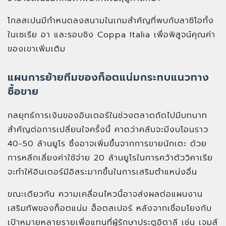
โกลสเปนมีกำหนดลงสนามในเกมสำคัญที่พบกับลาซิโอทั้ง
ในเซเรีย อา และรอบชิง Coppa Italia เพื่อพิสูจน์คุณค่า
ของเขาเพิ่มเติม
แผนการย้ายทีมของท็อตแน่มกระทบแนวทาง
ซื้อขาย
กลยุทธ์การเงินของอินเตอร์ในช่วงตลาดถัดไปมีบทบาท
สำคัญต่อการเปลี่ยนใจครั้งนี้ คาดว่าคลับจะมีงบโอนราว
40-50 ล้านยูโร ซึ่งอาจเพิ่มขึ้นจากการขายนักเตะ ด้วย
การหลีกเลี่ยงค่าใช้จ่าย 20 ล้านยูโรในการคว้าตัววิคาเรีย
จะทำให้อินเตอร์มีอิสระมากขึ้นในการเสริมตำแหน่งอื่น
ขณะเดียวกัน ความเคลื่อนไหวนี้อาจส่งผลต่อแผนงาน
เสริมทัพของท็อตแน่ม ฮ็อตสเปอร์ หลังจากเชื่อมโยงกับ
เป้าหมายหลายรายเพื่อแทนที่ผู้รักษาประตูอิตาลี เช่น เจมส์