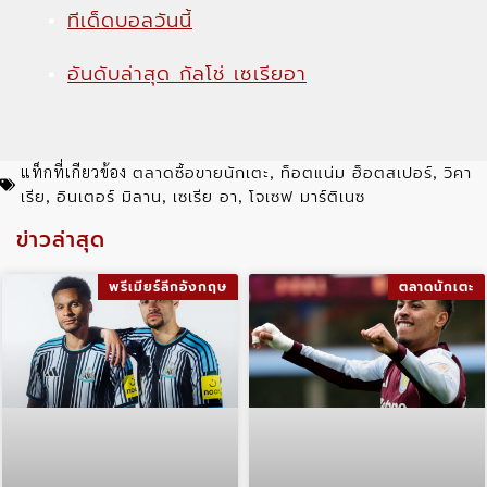
ทีเด็ดบอลวันนี้
อันดับล่าสุด กัลโช่ เซเรียอา
ตลาดซื้อขายนักเตะ
ท็อตแน่ม ฮ็อตสเปอร์
วิคา
แท็กที่เกียวข้อง
,
,
เรีย
อินเตอร์ มิลาน
เซเรีย อา
โจเซฟ มาร์ติเนซ
,
,
,
ข่าวล่าสุด
พรีเมียร์ลีกอังกฤษ
ตลาดนักเตะ