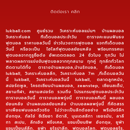
ติดต่อเรา คลิก
lukball.com ศูนย์รวม วิเคราะห์บอลแม่นๆ บ้านผลบอล
วิเคราะห์บอล ทีเด็ดบอลประจำวัน ตารางคะแนนฟันธง
ฟุตบอล ราคาบอลวันนี้ ข่าวในวงการฟุตบอล แจกทีเด็ดบอล
วันนี้ หรือจะเป็น ไฮไลท์ฟุตบอลย้อนหลัง พร้อมทรรศนะ
ฟุตบอลจากกูรูชื่อดัง อัพเดตตลอด 24 ชั่วโมง ทุกวัน ไม่
พลาดผลการแข่งขันฟุตบอลจากทุกสนาม ทุกคู่ ทุกลีกทั่วโลก
ติดตามได้ทั้ง ตารางบ้านผลบอล,บ้านรักบอล, ทีเด็ดบอล
lukball, วิเคราะห์บอลลีก, วิเคราะห์บอล 7m ,ทีเด็ดบอลวัน
นี้ lukball, วิเคราะห์บอลวันนี้ lukball, ตลาดลูกหนัง,
สปอร์ตพูล, โครตเซียนบ้านผลบอล, zeanstep, เซียนสเต็ป,
สยามกีฬา, สยามสปอร์ต รวมถึง โปรแกรมฟุตบอลประจำวัน
ตารางบอลวันนี้ ตารางบอลพรุ่งนี้ ตารางบอลคืนนี้ ผลบอล
ย้อนหลัง บ้านผลบอลย้อนหลัง บ้านบอลผลพรุ่งนี้ ที่คัดสรร
มาเพื่อแฟนบอลตัวจริง ไม่ว่าจะเป็นลีกดังอย่าง พรีเมียร์ลีก
อังกฤษ, กัลโช่ ซีเรียอา อิตาลี, บุนเดสลีกา เยอรมัน, ลาลี
กา สเปน, ลีกเอิง ฝรั่งเศส, แชมเปี้ยนชิพ อังกฤษ, ยูฟ่า
แชมเปี้ยนส์ลีก, ยูฟ่า ยูโรปาลีก, ฟุตบอลโลก, ฟุตบอลยูโร,