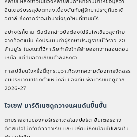
หลายแหล่งข่าวในช่วงหลายสัปดาห์ที่ผ่านมาให้ข้อมูลว่า
อินเตอร์บรรลุข้อตกลงเบื้องต้นกับผู้รักษาประตูทีมชาติ
อิตาลี ซึ่งคาดว่าจะนำมาซึ่งยุคใหม่ที่ซานซิโร่
อย่างไรก็ตาม ดีลดังกล่าวยังต้องได้รับไฟเขียวสุดท้าย
จากท็อตแน่ม ซึ่งประเมินค่าผู้รักษาประตูรายนี้ไว้ราว 20
ล้านยูโร ในขณะที่วิคาเรียกำลังใกล้ย้ายออกจากลอนดอน
เหนือ แต่ทีมอิตาเลียนกำลังชั่งใจ
การเปลี่ยนใจครั้งนี้ถูกระบุว่าเกิดจากความต้องการจัดสรร
งบประมาณไปยังตำแหน่งอื่นของทีมเพื่อเตรียมฤดูกาล
2026-27
โจเซฟ มาร์ติเนซถูกวางแผนดันขึ้นชั้น
ตามรายงานของคอร์เรอาเดลโลสปอร์ต อินเตอร์อาจ
ตัดสินใจไม่คว้าตัววิคาเรีย และเปลี่ยนใช้งบโอนไปเสริมใน