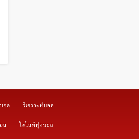
า
ตบอล
วิเคราะห์บอล
บอล
ไฮไลท์ฟุตบอล