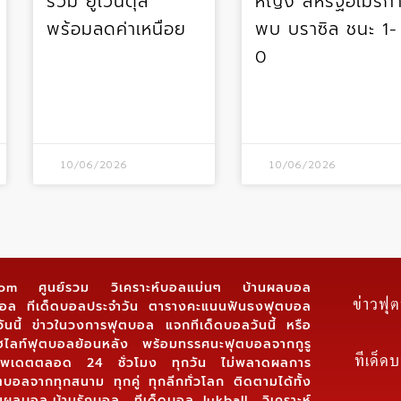
ร่วม ยูเวนตุส
หญิง สหรัฐอเมริก
พร้อมลดค่าเหนื่อย
พบ บราซิล ชนะ 1-
0
10/06/2026
10/06/2026
.com ศูนย์รวม วิเคราะห์บอลแม่นๆ บ้านผลบอล
ข่าวฟุ
์บอล ทีเด็ดบอลประจำวัน ตารางคะแนนฟันธงฟุตบอล
ันนี้ ข่าวในวงการฟุตบอล แจกทีเด็ดบอลวันนี้ หรือ
ฮไลท์ฟุตบอลย้อนหลัง พร้อมทรรศนะฟุตบอลจากกูรู
ทีเด็ด
 อัพเดตตลอด 24 ชั่วโมง ทุกวัน ไม่พลาดผลการ
ตบอลจากทุกสนาม ทุกคู่ ทุกลีกทั่วโลก ติดตามได้ทั้ง
นผลบอล,บ้านรักบอล, ทีเด็ดบอล lukball, วิเคราะห์