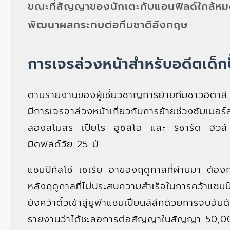
ขณะที่สัญญาของนักเตะกับแอนฟิลด์ใกล้ห
พัฒนาผลกระทบต่อทีมชาติอังกฤษ
การเจรล่วงหน้าสำหรับอดีตเด็กป
ตามรายงานของผู้เชี่ยวชาญการย้ายทีมชาวอิตาลี จ
มีการเจรจาล่วงหน้าเกี่ยวกับการย้ายช่วงซัมเมอ
สองสโมสร เปียโร อูซิลิโอ และ ริชาร์ด ฮิวส์ ไ
มิดฟิลด์วัย 25 ปี
แชมป์กัลโช่ เซเรีย อาของฤดูกาลที่ผ่านมา ต้องกา
หลังฤดูกาลที่ไม่ประสบความสำเร็จในการคว้าแชม
ยังคว้าตั๋วเข้าสู่ยูฟ่าแชมเปียนส์ลีกด้วยการจบอ
รายงานว่าได้ชะลอการต่อสัญญาในสัญญา 50,000