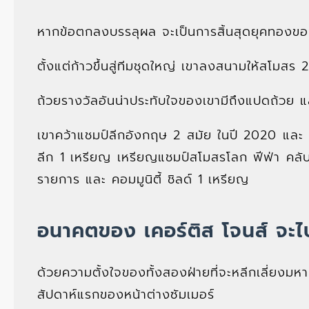
หากข้อตกลงบรรลุผล จะเป็นการสิ้นสุดยุคทองของน
ตั้งแต่ก้าวขึ้นสู่ทีมชุดใหญ่ เขาลงสนามให้สโมส
ถ้วยรางวัลอันน่าประทับใจของเขามีถึงแปดถ้วย แ
เขาคว้าแชมป์ลีกอังกฤษ 2 สมัย ในปี 2020 และ 
ลีก 1 เหรียญ เหรียญแชมป์สโมสรโลก ฟีฟ่า คลับ
รายการ และ คอมมูนิตี้ ชิลด์ 1 เหรียญ
อนาคตของ เคอร์ติส โจนส์ จะ
ด้วยความตั้งใจของทั้งสองฝ่ายที่จะหลีกเลี่ย
สัปดาห์แรกของหน้าต่างซัมเมอร์