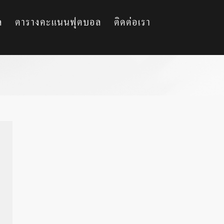
ล
ตารางคะแนนฟุตบอล
ติดต่อเรา