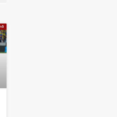
าติ
ง