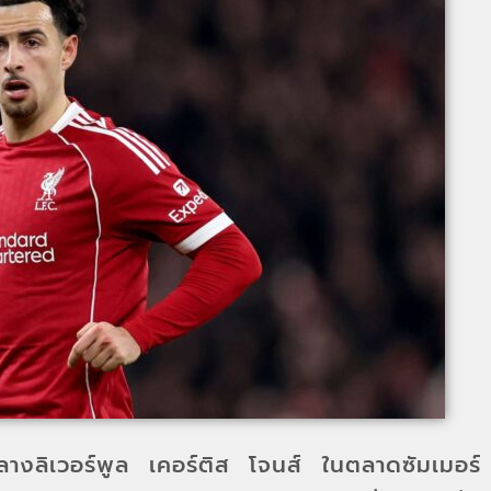
กลางลิเวอร์พูล เคอร์ติส โจนส์ ในตลาดซัมเมอร์