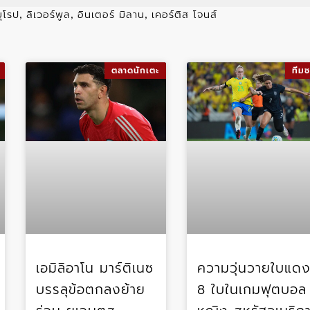
ุโรป
ลิเวอร์พูล
อินเตอร์ มิลาน
เคอร์ติส โจนส์
,
,
,
ตลาดนักเตะ
ทีมช
เอมิลิอาโน มาร์ติเนซ
ความวุ่นวายใบแด
บรรลุข้อตกลงย้าย
8 ใบในเกมฟุตบอล