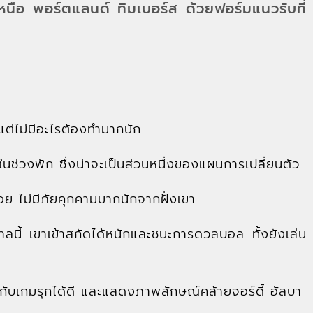
เหนือ พอร์ตแลนด์ ทิมเบอร์ส ด้วยฟอร์มแนวรับที่
แต่ไม่มีอะไรต้องทำมากนัก
ในช่วงพัก ซึ่งน่าจะเป็นส่วนหนึ่งของแผนการเปลี่ยนตัว
อย ไม่มีภัยคุกคามมากนักจากฝั่งเขา
กาลนี้ เขาเข้าสกัดได้หนักและชนะการดวลบอล ทั้งยังเล่น
อมกับเกมรุกได้ดี และแสดงภาพลักษณ์คล้ายจอร์ดี้ อัลบา