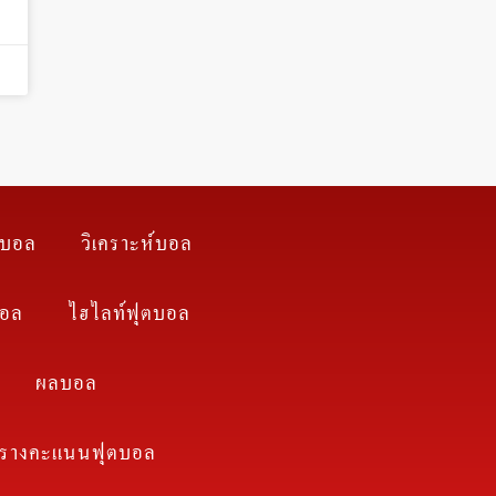
ตบอล
วิเคราะห์บอล
บอล
ไฮไลท์ฟุตบอล
ผลบอล
รางคะแนนฟุตบอล