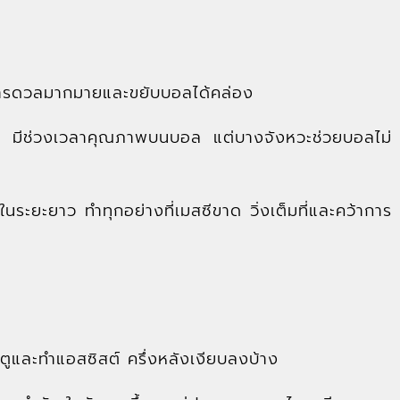
ะการดวลมากมายและขยับบอลได้คล่อง
 มีช่วงเวลาคุณภาพบนบอล แต่บางจังหวะช่วยบอลไม่
มในระยะยาว ทำทุกอย่างที่เมสซีขาด วิ่งเต็มที่และคว้าการ
ะตูและทำแอสซิสต์ ครึ่งหลังเงียบลงบ้าง