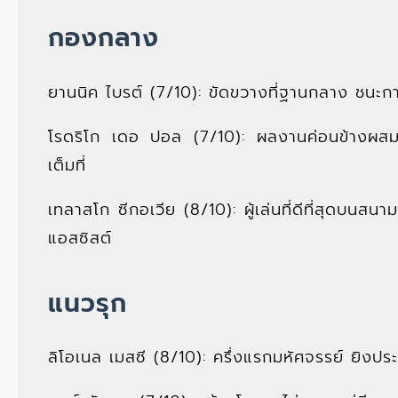
กองกลาง
ยานนิค ไบรต์ (7/10): ขัดขวางที่ฐานกลาง ชน
โรดริโก เดอ ปอล (7/10): ผลงานค่อนข้างผสม
เต็มที่
เทลาสโก ซีกอเวีย (8/10): ผู้เล่นที่ดีที่สุดบนสนา
แอสซิสต์
แนวรุก
ลิโอเนล เมสซี (8/10): ครึ่งแรกมหัศจรรย์ ยิงปร