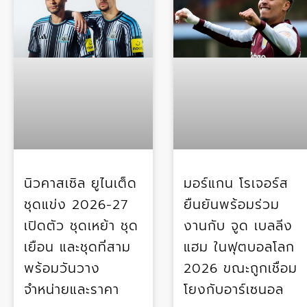
นิวคาสเซิล ยูไนเต็ด
มอร์แกน โรเจอร์ส
ชุดแข่ง 2026-27
ยืนยันพร้อมร่วม
เปิดตัว ชุดเหย้า ชุด
งานกับ จูด เบลลิ่ง
เยือน และชุดที่สาม
แฮม ในฟุตบอลโลก
พร้อมวันวาง
2026 ขณะถูกเชื่อม
จำหน่ายและราคา
โยงกับอาร์เซนอล