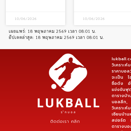
10/06/2026
10/06/2026
เผยแพร่:
18 พฤษภาคม 2569 เวลา 08:01 น.
อัปเดตล่าสุด:
18 พฤษภาคม 2569 เวลา 08:01 น.
lukball
วิเคราะห
ราคาบอลว
จะเป็น ไ
ชื่อดัง
แข่งขันฟุ
ตารางบ้า
บอลลีก,
วิเคราะห
เซียนบ้า
สปอร์ต 
ติดต่อเรา คลิก
ตารางบอล