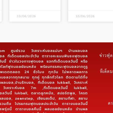
10/06/2026
10/06/2026
.com ศูนย์รวม วิเคราะห์บอลแม่นๆ บ้านผลบอล
ข่าวฟุ
์บอล ทีเด็ดบอลประจำวัน ตารางคะแนนฟันธงฟุตบอล
ันนี้ ข่าวในวงการฟุตบอล แจกทีเด็ดบอลวันนี้ หรือ
ฮไลท์ฟุตบอลย้อนหลัง พร้อมทรรศนะฟุตบอลจากกูรู
ทีเด็ด
 อัพเดตตลอด 24 ชั่วโมง ทุกวัน ไม่พลาดผลการ
ตบอลจากทุกสนาม ทุกคู่ ทุกลีกทั่วโลก ติดตามได้ทั้ง
นผลบอล,บ้านรักบอล, ทีเด็ดบอล lukball, วิเคราะห์
 วิเคราะห์บอล 7m ,ทีเด็ดบอลวันนี้ lukball,
์บอลวันนี้ lukball, ตลาดลูกหนัง, สปอร์ตพูล, โครต
นผลบอล, zeanstep, เซียนสเต็ป, สยามกีฬา, สยาม
ตา
รวมถึง โปรแกรมฟุตบอลประจำวัน ตารางบอลวันนี้
พรุ่งนี้ ตารางบอลคืนนี้ ผลบอลย้อนหลัง บ้านผล