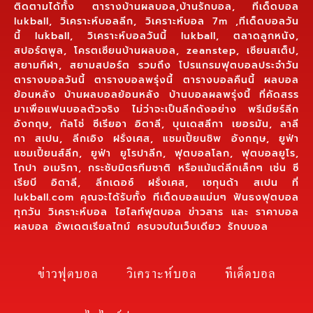
ติดตามได้ทั้ง ตารางบ้านผลบอล,บ้านรักบอล, ทีเด็ดบอล
lukball, วิเคราะห์บอลลีก, วิเคราะห์บอล 7m ,ทีเด็ดบอลวัน
นี้ lukball, วิเคราะห์บอลวันนี้ lukball, ตลาดลูกหนัง,
สปอร์ตพูล, โครตเซียนบ้านผลบอล, zeanstep, เซียนสเต็ป,
สยามกีฬา, สยามสปอร์ต รวมถึง โปรแกรมฟุตบอลประจำวัน
ตารางบอลวันนี้ ตารางบอลพรุ่งนี้ ตารางบอลคืนนี้ ผลบอล
ย้อนหลัง บ้านผลบอลย้อนหลัง บ้านบอลผลพรุ่งนี้ ที่คัดสรร
มาเพื่อแฟนบอลตัวจริง ไม่ว่าจะเป็นลีกดังอย่าง พรีเมียร์ลีก
อังกฤษ, กัลโช่ ซีเรียอา อิตาลี, บุนเดสลีกา เยอรมัน, ลาลี
กา สเปน, ลีกเอิง ฝรั่งเศส, แชมเปี้ยนชิพ อังกฤษ, ยูฟ่า
แชมเปี้ยนส์ลีก, ยูฟ่า ยูโรปาลีก, ฟุตบอลโลก, ฟุตบอลยูโร,
โกปา อเมริกา, กระชับมิตรทีมชาติ หรือแม้แต่ลีกเล็กๆ เช่น ซี
เรียบี อิตาลี, ลีกเดอซ์ ฝรั่งเศส, เซกุนด้า สเปน ที่
lukball.com คุณจะได้รับทั้ง ทีเด็ดบอลแม่นๆ ฟันธงฟุตบอล
ทุกวัน วิเคราะห์บอล ไฮไลท์ฟุตบอล ข่าวสาร และ ราคาบอล
ผลบอล อัพเดตเรียลไทม์ ครบจบในเว็บเดียว รักบบอล
ข่าวฟุตบอล
วิเคราะห์บอล
ทีเด็ดบอล