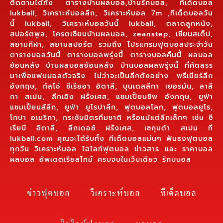
ติดตามได้ทั้ง ตารางบ้านผลบอล,บ้านรักบอล, ทีเด็ดบอล
lukball, วิเคราะห์บอลลีก, วิเคราะห์บอล 7m ,ทีเด็ดบอลวัน
นี้ lukball, วิเคราะห์บอลวันนี้ lukball, ตลาดลูกหนัง,
สปอร์ตพูล, โครตเซียนบ้านผลบอล, zeanstep, เซียนสเต็ป,
สยามกีฬา, สยามสปอร์ต รวมถึง โปรแกรมฟุตบอลประจำวัน
ตารางบอลวันนี้ ตารางบอลพรุ่งนี้ ตารางบอลคืนนี้ ผลบอล
ย้อนหลัง บ้านผลบอลย้อนหลัง บ้านบอลผลพรุ่งนี้ ที่คัดสรร
มาเพื่อแฟนบอลตัวจริง ไม่ว่าจะเป็นลีกดังอย่าง พรีเมียร์ลีก
อังกฤษ, กัลโช่ ซีเรียอา อิตาลี, บุนเดสลีกา เยอรมัน, ลาลี
กา สเปน, ลีกเอิง ฝรั่งเศส, แชมเปี้ยนชิพ อังกฤษ, ยูฟ่า
แชมเปี้ยนส์ลีก, ยูฟ่า ยูโรปาลีก, ฟุตบอลโลก, ฟุตบอลยูโร,
โกปา อเมริกา, กระชับมิตรทีมชาติ หรือแม้แต่ลีกเล็กๆ เช่น ซี
เรียบี อิตาลี, ลีกเดอซ์ ฝรั่งเศส, เซกุนด้า สเปน ที่
lukball.com คุณจะได้รับทั้ง ทีเด็ดบอลแม่นๆ ฟันธงฟุตบอล
ทุกวัน วิเคราะห์บอล ไฮไลท์ฟุตบอล ข่าวสาร และ ราคาบอล
ผลบอล อัพเดตเรียลไทม์ ครบจบในเว็บเดียว รักบบอล
ข่าวฟุตบอล
วิเคราะห์บอล
ทีเด็ดบอล