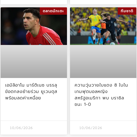
ตลาดนักเตะ
ทีมชาติ
เอมิลิอาโน มาร์ติเนซ บรรลุ
ความวุ่นวายใบแดง 8 ใบใน
ข้อตกลงย้ายร่วม ยูเวนตุส
เกมฟุตบอลหญิง
พร้อมลดค่าเหนื่อย
สหรัฐอเมริกา พบ บราซิล
ชนะ 1-0
10/06/2026
10/06/2026