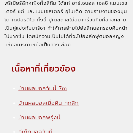
พรีเมียร์ลีกหญิงทั้งสี่ทีม ได้แก่ อาร์เซนอล เชลซี แมนเชส
เตอร์ ซิตี้ และแมนเชสเตอร์ ยูไนเต็ด ตามรายงานของมุน
โด เดปอร์ติโว ทั้งนี้ ปูเตลลาสไม่อยากร่วมทีมที่อาจกลาย
เป็นคู่แข่งกับบาร์ซา ทำให้การย้ายไปยังลีกนอกรอบคืบหน้า
ไปมากขึ้น โดยมีความเป็นไปได้ที่จะไปยังลีกฟุตบอลหญิง
แห่งอเมริกาเหนือเป็นทางเลือก
เนื้อหาที่เกี่ยวข้อง
บ้านผลบอลวันนี้ 7m
บ้านผลบอลเมื่อคืน ทุกลีก
บ้านผลบอลพรุ่งนี้
ทีเด็ดบอลวันนี้