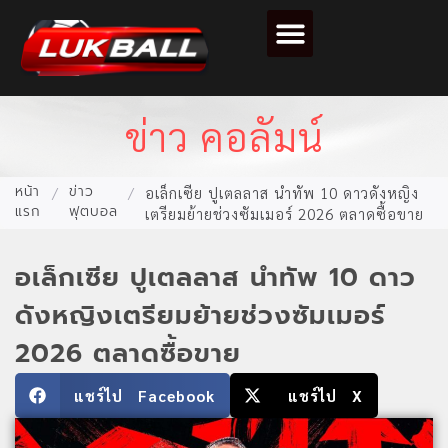
ตารางคะแนนฟุตบอล
ข่าว คอลัมน์
หน้า
ข่าว
/
/
อเล็กเซีย ปูเตลลาส นำทัพ 10 ดาวดังหญิง
แรก
ฟุตบอล
เตรียมย้ายช่วงซัมเมอร์ 2026 ตลาดซื้อขาย
อเล็กเซีย ปูเตลลาส นำทัพ 10 ดาว
ดังหญิงเตรียมย้ายช่วงซัมเมอร์
2026 ตลาดซื้อขาย
แชร์ไป Facebook
แชร์ไป X