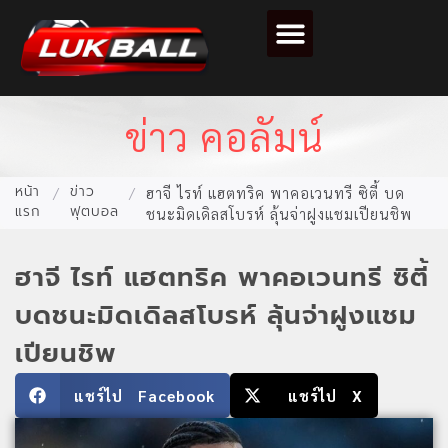
ตารางคะแนนฟุตบอล
ข่าว คอลัมน์
หน้า
ข่าว
/
/
ฮาจี ไรท์ แฮตทริค พาคอเวนทรี ซิตี้ บด
แรก
ฟุตบอล
ชนะมิดเดิลสโบรห์ ลุ้นจ่าฝูงแชมเปียนชิพ
ฮาจี ไรท์ แฮตทริค พาคอเวนทรี ซิตี้
บดชนะมิดเดิลสโบรห์ ลุ้นจ่าฝูงแชม
เปียนชิพ
แชร์ไป Facebook
แชร์ไป X