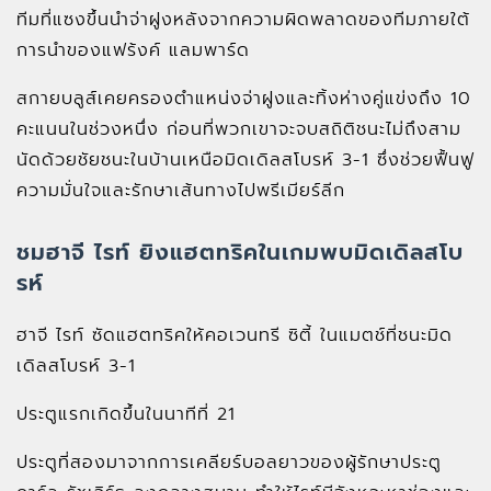
ทีมที่แซงขึ้นนำจ่าฝูงหลังจากความผิดพลาดของทีมภายใต้
การนำของแฟร้งค์ แลมพาร์ด
สกายบลูส์เคยครองตำแหน่งจ่าฝูงและทิ้งห่างคู่แข่งถึง 10
คะแนนในช่วงหนึ่ง ก่อนที่พวกเขาจะจบสถิติชนะไม่ถึงสาม
นัดด้วยชัยชนะในบ้านเหนือมิดเดิลสโบรห์ 3-1 ซึ่งช่วยฟื้นฟู
ความมั่นใจและรักษาเส้นทางไปพรีเมียร์ลีก
ชมฮาจี ไรท์ ยิงแฮตทริคในเกมพบมิดเดิลสโบ
รห์
ฮาจี ไรท์ ซัดแฮตทริคให้คอเวนทรี ซิตี้ ในแมตช์ที่ชนะมิด
เดิลสโบรห์ 3-1
ประตูแรกเกิดขึ้นในนาทีที่ 21
ประตูที่สองมาจากการเคลียร์บอลยาวของผู้รักษาประตู