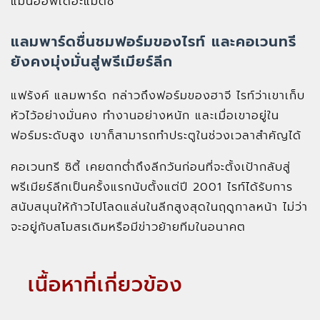
แมนออฟเดอะแมตช์
แลมพาร์ดชื่นชมฟอร์มของไรท์ และคอเวนทรี
ยังคงมุ่งมั่นสู่พรีเมียร์ลีก
แฟร้งค์ แลมพาร์ด กล่าวถึงฟอร์มของฮาจี ไรท์ว่าเขาเก็บ
หัวไว้อย่างมั่นคง ทำงานอย่างหนัก และเมื่อเขาอยู่ใน
ฟอร์มระดับสูง เขาก็สามารถทำประตูในช่วงเวลาสำคัญได้
คอเวนทรี ซิตี้ เคยตกต่ำถึงลีกวันก่อนที่จะตั้งเป้ากลับสู่
พรีเมียร์ลีกเป็นครั้งแรกนับตั้งแต่ปี 2001 ไรท์ได้รับการ
สนับสนุนให้ก้าวไปโลดแล่นในลีกสูงสุดในฤดูกาลหน้า ไม่ว่า
จะอยู่กับสโมสรเดิมหรือมีข่าวย้ายทีมในอนาคต
เนื้อหาที่เกี่ยวข้อง