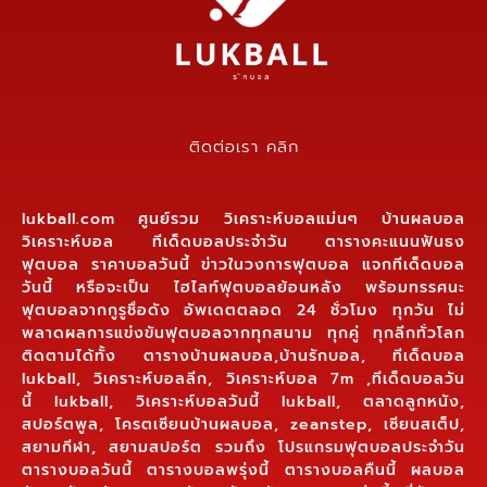
ติดต่อเรา คลิก
lukball.com ศูนย์รวม วิเคราะห์บอลแม่นๆ บ้านผลบอล
วิเคราะห์บอล ทีเด็ดบอลประจำวัน ตารางคะแนนฟันธง
ฟุตบอล ราคาบอลวันนี้ ข่าวในวงการฟุตบอล แจกทีเด็ดบอล
วันนี้ หรือจะเป็น ไฮไลท์ฟุตบอลย้อนหลัง พร้อมทรรศนะ
ฟุตบอลจากกูรูชื่อดัง อัพเดตตลอด 24 ชั่วโมง ทุกวัน ไม่
พลาดผลการแข่งขันฟุตบอลจากทุกสนาม ทุกคู่ ทุกลีกทั่วโลก
ติดตามได้ทั้ง ตารางบ้านผลบอล,บ้านรักบอล, ทีเด็ดบอล
lukball, วิเคราะห์บอลลีก, วิเคราะห์บอล 7m ,ทีเด็ดบอลวัน
นี้ lukball, วิเคราะห์บอลวันนี้ lukball, ตลาดลูกหนัง,
สปอร์ตพูล, โครตเซียนบ้านผลบอล, zeanstep, เซียนสเต็ป,
สยามกีฬา, สยามสปอร์ต รวมถึง โปรแกรมฟุตบอลประจำวัน
ตารางบอลวันนี้ ตารางบอลพรุ่งนี้ ตารางบอลคืนนี้ ผลบอล