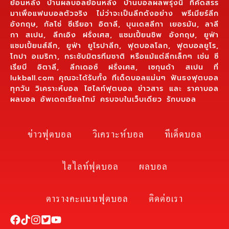
ย้อนหลัง บ้านผลบอลย้อนหลัง บ้านบอลผลพรุ่งนี้ ที่คัดสรร
มาเพื่อแฟนบอลตัวจริง ไม่ว่าจะเป็นลีกดังอย่าง พรีเมียร์ลีก
อังกฤษ, กัลโช่ ซีเรียอา อิตาลี, บุนเดสลีกา เยอรมัน, ลาลี
กา สเปน, ลีกเอิง ฝรั่งเศส, แชมเปี้ยนชิพ อังกฤษ, ยูฟ่า
แชมเปี้ยนส์ลีก, ยูฟ่า ยูโรปาลีก, ฟุตบอลโลก, ฟุตบอลยูโร,
โกปา อเมริกา, กระชับมิตรทีมชาติ หรือแม้แต่ลีกเล็กๆ เช่น ซี
เรียบี อิตาลี, ลีกเดอซ์ ฝรั่งเศส, เซกุนด้า สเปน ที่
lukball.com คุณจะได้รับทั้ง ทีเด็ดบอลแม่นๆ ฟันธงฟุตบอล
ทุกวัน วิเคราะห์บอล ไฮไลท์ฟุตบอล ข่าวสาร และ ราคาบอล
ผลบอล อัพเดตเรียลไทม์ ครบจบในเว็บเดียว รักบบอล
ข่าวฟุตบอล
วิเคราะห์บอล
ทีเด็ดบอล
ไฮไลท์ฟุตบอล
ผลบอล
ตารางคะแนนฟุตบอล
ติดต่อเรา