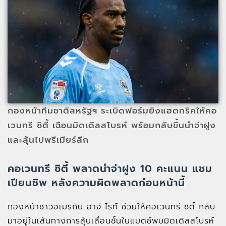
กองหน้าทีมชาติสหรัฐฯ ระเบิดฟอร์มยิงแฮตทริคให้คอ
เวนทรี ซิตี้ เฉือนมิดเดิลสโบรห์ พร้อมกลับขึ้นนำจ่าฝูง
และลุ้นไปพรีเมียร์ลีก
คอเวนทรี ซิตี้ พลาดนำจ่าฝูง 10 คะแนน แชม
เปียนชิพ หลังความผิดพลาดก่อนหน้านี้
กองหน้าชาวอเมริกัน ฮาจี ไรท์ ช่วยให้คอเวนทรี ซิตี้ กลับ
มาอยู่ในเส้นทางการลุ้นเลื่อนชั้นในแมตช์พบมิดเดิลสโบรห์