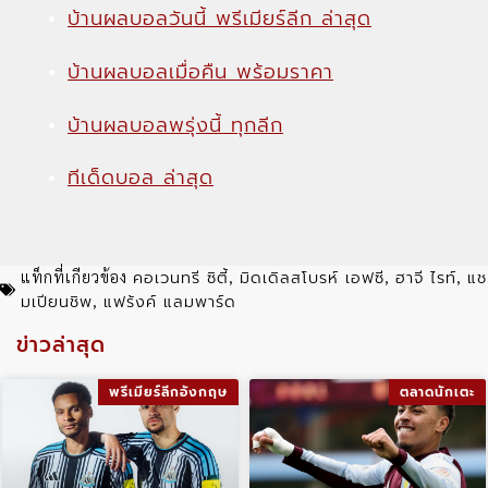
บ้านผลบอลวันนี้ พรีเมียร์ลีก ล่าสุด
บ้านผลบอลเมื่อคืน พร้อมราคา
บ้านผลบอลพรุ่งนี้ ทุกลีก
ทีเด็ดบอล ล่าสุด
คอเวนทรี ซิตี้
มิดเดิลสโบรห์ เอฟซี
ฮาจี ไรท์
แช
แท็กที่เกียวข้อง
,
,
,
มเปียนชิพ
แฟร้งค์ แลมพาร์ด
,
ข่าวล่าสุด
พรีเมียร์ลีกอังกฤษ
ตลาดนักเตะ