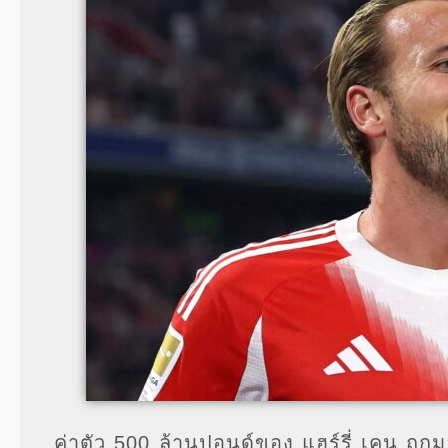
ค่าตัว 500 ล้านปอนด์ของ แฮร์รี่ เคน ถูก