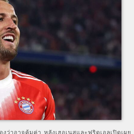
มองว่าอาจคุ้มค่า หลังเฮอเนสและฟริดเอลเปิดเผย