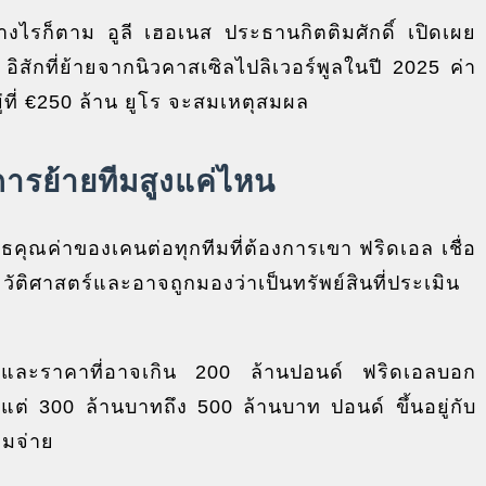
งไรก็ตาม อูลี เฮอเนส ประธานกิตติมศักดิ์ เปิดเผย
์ อิสักที่ย้ายจากนิวคาสเซิลไปลิเวอร์พูลในปี 2025 ค่า
ู่ที่ €250 ล้าน ยูโร จะสมเหตุสมผล
การย้ายทีมสูงแค่ไหน
สธคุณค่าของเคนต่อทุกทีมที่ต้องการเขา ฟริดเอล เชื่อ
ประวัติศาสตร์และอาจถูกมองว่าเป็นทรัพย์สินที่ประเมิน
นส และราคาที่อาจเกิน 200 ล้านปอนด์ ฟริดเอลบอก
ต่ 300 ล้านบาทถึง 500 ล้านบาท ปอนด์ ขึ้นอยู่กับ
มจ่าย