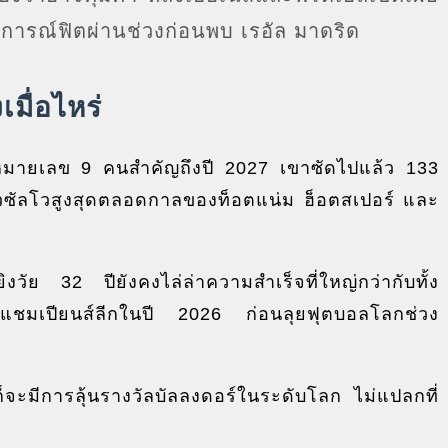
รณ์ฟิตผ่านช่วงก่อนพบ เรอัล มาดริด
มื่อไหร่
ับหมายเลข 9 คนสำคัญถึงปี 2027 เขาซัดไปแล้ว 133
วซัลโวสูงสุดตลอดกาลของท็อตแน่ม ฮ็อตสเปอร์ และ
ัย 32 ปียังคงไล่ล่าความสำเร็จที่ใหญ่กว่ากับทั้ง
่าแชมเปียนส์ลีกในปี 2026 ก่อนลุยฟุตบอลโลกช่วง
จะมีการลุ้นรางวัลบัลลงดอร์ในระดับโลก ไม่แปลกที่