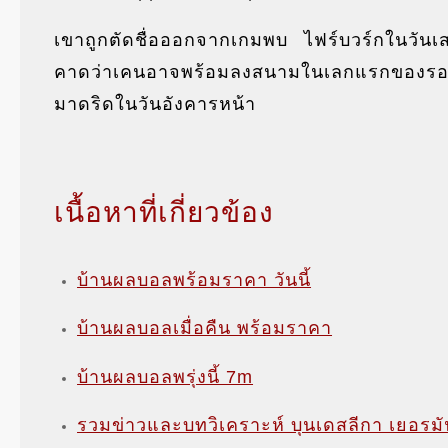
เขาถูกตัดชื่อออกจากเกมพบ ไฟร์บวร์กในวันเสา
คาดว่าเคนอาจพร้อมลงสนามในเลกแรกของรอบก่
มาดริดในวันอังคารหน้า
เนื้อหาที่เกี่ยวข้อง
บ้านผลบอลพร้อมราคา วันนี้
บ้านผลบอลเมื่อคืน พร้อมราคา
บ้านผลบอลพรุ่งนี้ 7m
รวมข่าวและบทวิเคราะห์ บุนเดสลีกา เยอรมั