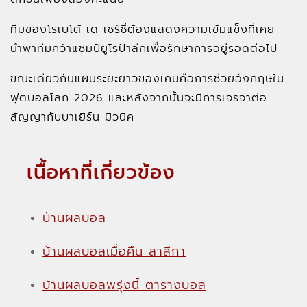
ทีมของโรเบโต้ เด เซร์ซี่ต้องแสดงความเข้มแข็งที่เคย
นำพาทีมคว้าแชมป์ยูโรป้าลีกเพื่อรักษาการอยู่รอดต่อไป
ขณะเดียวกันแผนระยะยาวของเคนคือการช่วยอังกฤษใน
ฟุตบอลโลก 2026 และหลังจากนั้นจะมีการเจรจาต่อ
สัญญากับบาเยิร์น มิวนิค
เนื้อหาที่เกี่ยวข้อง
บ้านผลบอล
บ้านผลบอลเมื่อคืน ลาลีกา
บ้านผลบอลพรุ่งนี้ ตารางบอล