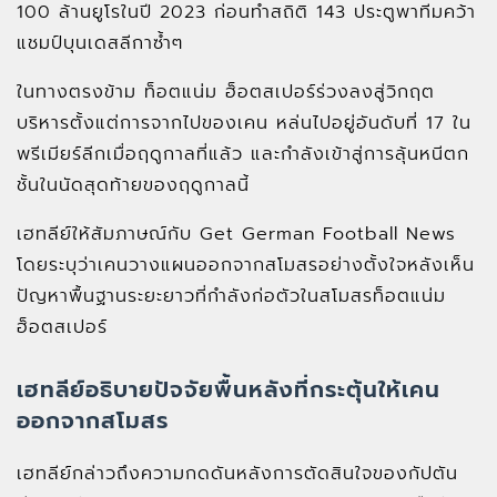
100 ล้านยูโรในปี 2023 ก่อนทำสถิติ 143 ประตูพาทีมคว้า
แชมป์บุนเดสลีกาซ้ำๆ
ในทางตรงข้าม ท็อตแน่ม ฮ็อตสเปอร์ร่วงลงสู่วิกฤต
บริหารตั้งแต่การจากไปของเคน หล่นไปอยู่อันดับที่ 17 ใน
พรีเมียร์ลีกเมื่อฤดูกาลที่แล้ว และกำลังเข้าสู่การลุ้นหนีตก
ชั้นในนัดสุดท้ายของฤดูกาลนี้
เฮทลีย์ให้สัมภาษณ์กับ Get German Football News
โดยระบุว่าเคนวางแผนออกจากสโมสรอย่างตั้งใจหลังเห็น
ปัญหาพื้นฐานระยะยาวที่กำลังก่อตัวในสโมสรท็อตแน่ม
ฮ็อตสเปอร์
เฮทลีย์อธิบายปัจจัยพื้นหลังที่กระตุ้นให้เคน
ออกจากสโมสร
เฮทลีย์กล่าวถึงความกดดันหลังการตัดสินใจของกัปตัน