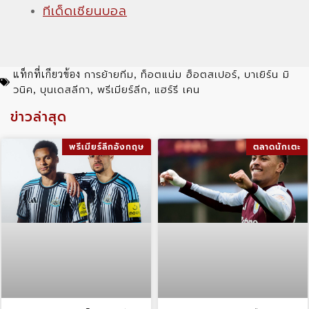
ทีเด็ดเซียนบอล
การย้ายทีม
ท็อตแน่ม ฮ็อตสเปอร์
บาเยิร์น มิ
แท็กที่เกียวข้อง
,
,
วนิค
บุนเดสลีกา
พรีเมียร์ลีก
แฮร์รี เคน
,
,
,
ข่าวล่าสุด
พรีเมียร์ลีกอังกฤษ
ตลาดนักเตะ