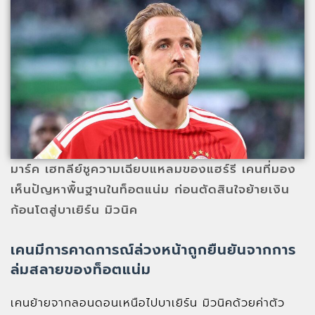
มาร์ค เฮทลีย์ชูความเฉียบแหลมของแฮร์รี เคนที่มอง
เห็นปัญหาพื้นฐานในท็อตแน่ม ก่อนตัดสินใจย้ายเงิน
ก้อนโตสู่บาเยิร์น มิวนิค
เคนมีการคาดการณ์ล่วงหน้าถูกยืนยันจากการ
ล่มสลายของท็อตแน่ม
เคนย้ายจากลอนดอนเหนือไปบาเยิร์น มิวนิคด้วยค่าตัว