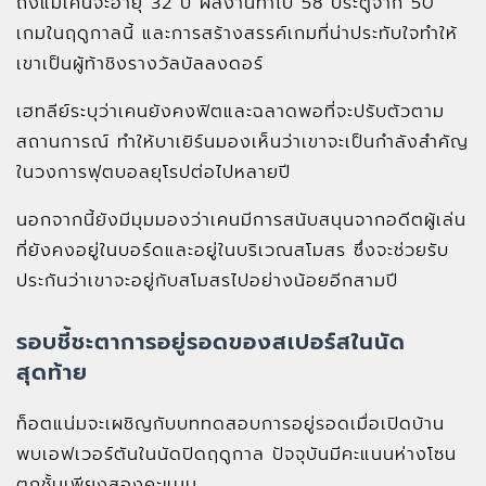
ถึงแม้เคนจะอายุ 32 ปี ผลงานทำไป 58 ประตูจาก 50
เกมในฤดูกาลนี้ และการสร้างสรรค์เกมที่น่าประทับใจทำให้
เขาเป็นผู้ท้าชิงรางวัลบัลลงดอร์
เฮทลีย์ระบุว่าเคนยังคงฟิตและฉลาดพอที่จะปรับตัวตาม
สถานการณ์ ทำให้บาเยิร์นมองเห็นว่าเขาจะเป็นกำลังสำคัญ
ในวงการฟุตบอลยุโรปต่อไปหลายปี
นอกจากนี้ยังมีมุมมองว่าเคนมีการสนับสนุนจากอดีตผู้เล่น
ที่ยังคงอยู่ในบอร์ดและอยู่ในบริเวณสโมสร ซึ่งจะช่วยรับ
ประกันว่าเขาจะอยู่กับสโมสรไปอย่างน้อยอีกสามปี
รอบชี้ชะตาการอยู่รอดของสเปอร์สในนัด
สุดท้าย
ท็อตแน่มจะเผชิญกับบททดสอบการอยู่รอดเมื่อเปิดบ้าน
พบเอฟเวอร์ตันในนัดปิดฤดูกาล ปัจจุบันมีคะแนนห่างโซน
ตกชั้นเพียงสองคะแนน