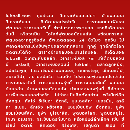
lukball.com ศูนย์รวม วิเคราะห์บอลแม่นๆ บ้านผลบอล
วิเคราะห์บอล ทีเด็ดบอลประจำวัน ตารางคะแนนฟันธง
ฟุตบอล ราคาบอลวันนี้ ข่าวในวงการฟุตบอล แจกทีเด็ดบอล
วันนี้ หรือจะเป็น ไฮไลท์ฟุตบอลย้อนหลัง พร้อมทรรศนะ
ฟุตบอลจากกูรูชื่อดัง อัพเดตตลอด 24 ชั่วโมง ทุกวัน ไม่
พลาดผลการแข่งขันฟุตบอลจากทุกสนาม ทุกคู่ ทุกลีกทั่วโลก
ติดตามได้ทั้ง ตารางบ้านผลบอล,บ้านรักบอล, ทีเด็ดบอล
lukball, วิเคราะห์บอลลีก, วิเคราะห์บอล 7m ,ทีเด็ดบอลวัน
นี้ lukball, วิเคราะห์บอลวันนี้ lukball, ตลาดลูกหนัง,
สปอร์ตพูล, โครตเซียนบ้านผลบอล, zeanstep, เซียนสเต็ป,
สยามกีฬา, สยามสปอร์ต รวมถึง โปรแกรมฟุตบอลประจำวัน
ตารางบอลวันนี้ ตารางบอลพรุ่งนี้ ตารางบอลคืนนี้ ผลบอล
ย้อนหลัง บ้านผลบอลย้อนหลัง บ้านบอลผลพรุ่งนี้ ที่คัดสรร
มาเพื่อแฟนบอลตัวจริง ไม่ว่าจะเป็นลีกดังอย่าง พรีเมียร์ลีก
อังกฤษ, กัลโช่ ซีเรียอา อิตาลี, บุนเดสลีกา เยอรมัน, ลาลี
กา สเปน, ลีกเอิง ฝรั่งเศส, แชมเปี้ยนชิพ อังกฤษ, ยูฟ่า
แชมเปี้ยนส์ลีก, ยูฟ่า ยูโรปาลีก, ฟุตบอลโลก, ฟุตบอลยูโร,
โกปา อเมริกา, กระชับมิตรทีมชาติ หรือแม้แต่ลีกเล็กๆ เช่น ซี
เรียบี อิตาลี, ลีกเดอซ์ ฝรั่งเศส, เซกุนด้า สเปน ที่