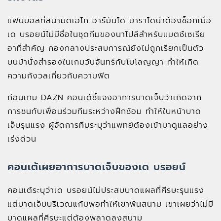
แฟนบอลที่สนามดิเอโก อาร์มันโด มาราโดน่าต้องช็อกเมื่อ
เด บรอยน์ไม่มีชื่อในชุดทีมของนาโปลีสำหรับแมตช์เซเรีย
อาที่สำคัญ กองกลางประสบการณ์ยังไม่ถูกเรียกเป็นตัว
บนม้านั่งสำรองในเกมวันจันทร์กับโบโลญญา ทำให้เกิด
ความกังวลเกี่ยวกับความฟิต
ก่อนเกม DAZN คอนเต้ชี้แจงอาการบาดเจ็บว่าเกิดจาก
การชนกับเพื่อนร่วมทีมระหว่างฝึกซ้อม ทำให้ใบหน้าบาด
เจ็บรุนแรง ผู้จัดการทีมระบุว่าแพทย์ต้องเข้ามาดูแลอย่าง
เร่งด่วน
คอนเต้เผยอาการบาดเจ็บของเด บรอยน์
คอนเต้ระบุว่าเด บรอยน์ไม่ประสบบาดแผลที่ศีรษะรุนแรง
แต่บาดเจ็บบริเวณแก้มพอทำให้เขาพ้นสนาม เขาเผยว่าไม่มี
บาดแผลที่ศีรษะแต่ต้องพลาดลงสนาม