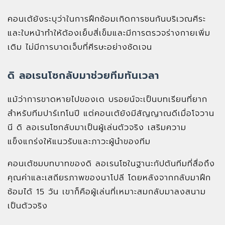
คอนเต้ยังระบุว่าในการฝึกซ้อมเกิดการชนกันบริเวณศีระ
และใบหน้าทำให้ต้องเย็บสี่เข็มและมีการตรวจร่างกายเพิ่ม
เติม ไม่มีการบาดเจ็บที่ศีรษะอย่างชัดเจน
ดิ ลอเรนโซกลับมาช่วยทีมทันเวลา
แม้ว่าการขาดหายไปของเด บรอยน์จะเป็นบทเรียนที่ยาก
สำหรับทีมปาร์เทโนปี แต่คอนเต้ยังมีสัญญาณดีเมื่อโจวาน
นี ดิ ลอเรนโซกลับมาเป็นผู้เล่นตัวจริง เสริมความ
แข็งแกร่งให้แนวรับและภาวะผู้นำของทีม
คอนเต้ชมบทบาทของดิ ลอเรนโซในฐานะกัปตันทีมที่สื่อถึง
คุณค่าและเสถียรภาพของนาโปลี โดยหลังจากกลับมาฝึก
ซ้อมได้ 15 วัน เขาก็คือผู้เล่นที่เหมาะสมกลับมาลงสนาม
เป็นตัวจริง