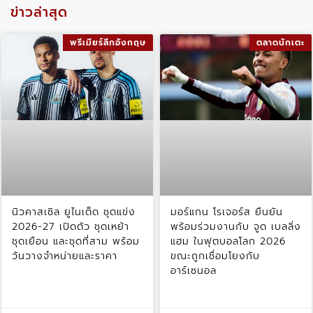
ข่าวล่าสุด
พรีเมียร์ลีกอังกฤษ
ตลาดนักเตะ
นิวคาสเซิล ยูไนเต็ด ชุดแข่ง
มอร์แกน โรเจอร์ส ยืนยัน
2026-27 เปิดตัว ชุดเหย้า
พร้อมร่วมงานกับ จูด เบลลิ่ง
ชุดเยือน และชุดที่สาม พร้อม
แฮม ในฟุตบอลโลก 2026
วันวางจำหน่ายและราคา
ขณะถูกเชื่อมโยงกับ
อาร์เซนอล