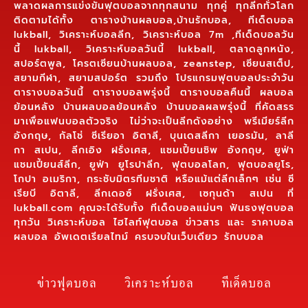
พลาดผลการแข่งขันฟุตบอลจากทุกสนาม ทุกคู่ ทุกลีกทั่วโลก
ติดตามได้ทั้ง ตารางบ้านผลบอล,บ้านรักบอล, ทีเด็ดบอล
lukball, วิเคราะห์บอลลีก, วิเคราะห์บอล 7m ,ทีเด็ดบอลวัน
นี้ lukball, วิเคราะห์บอลวันนี้ lukball, ตลาดลูกหนัง,
สปอร์ตพูล, โครตเซียนบ้านผลบอล, zeanstep, เซียนสเต็ป,
สยามกีฬา, สยามสปอร์ต รวมถึง โปรแกรมฟุตบอลประจำวัน
ตารางบอลวันนี้ ตารางบอลพรุ่งนี้ ตารางบอลคืนนี้ ผลบอล
ย้อนหลัง บ้านผลบอลย้อนหลัง บ้านบอลผลพรุ่งนี้ ที่คัดสรร
มาเพื่อแฟนบอลตัวจริง ไม่ว่าจะเป็นลีกดังอย่าง พรีเมียร์ลีก
อังกฤษ, กัลโช่ ซีเรียอา อิตาลี, บุนเดสลีกา เยอรมัน, ลาลี
กา สเปน, ลีกเอิง ฝรั่งเศส, แชมเปี้ยนชิพ อังกฤษ, ยูฟ่า
แชมเปี้ยนส์ลีก, ยูฟ่า ยูโรปาลีก, ฟุตบอลโลก, ฟุตบอลยูโร,
โกปา อเมริกา, กระชับมิตรทีมชาติ หรือแม้แต่ลีกเล็กๆ เช่น ซี
เรียบี อิตาลี, ลีกเดอซ์ ฝรั่งเศส, เซกุนด้า สเปน ที่
lukball.com คุณจะได้รับทั้ง ทีเด็ดบอลแม่นๆ ฟันธงฟุตบอล
ทุกวัน วิเคราะห์บอล ไฮไลท์ฟุตบอล ข่าวสาร และ ราคาบอล
ผลบอล อัพเดตเรียลไทม์ ครบจบในเว็บเดียว รักบบอล
ข่าวฟุตบอล
วิเคราะห์บอล
ทีเด็ดบอล