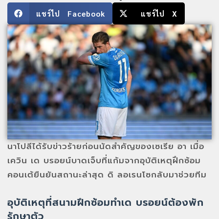
แชร์ไป Facebook
แชร์ไป X
นาโปลีได้รับข่าวร้ายก่อนนัดสำคัญของเซเรีย อา เมื่อ
เควิน เด บรอยน์บาดเจ็บที่แก้มจากอุบัติเหตุฝึกซ้อม
คอนเต้ยืนยันสถานะล่าสุด ดิ ลอเรนโซกลับมาช่วยทีม
อุบัติเหตุที่สนามฝึกซ้อมทำเด บรอยน์ต้องพัก
รักษาตัว