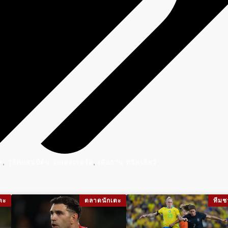
,
,
ษ
วูล์ฟแฮมป์ตัน วันเดอเรอร์ส
เคียราน ทริพเพียร์
ตะ
ตลาดนักเตะ
ทีมช