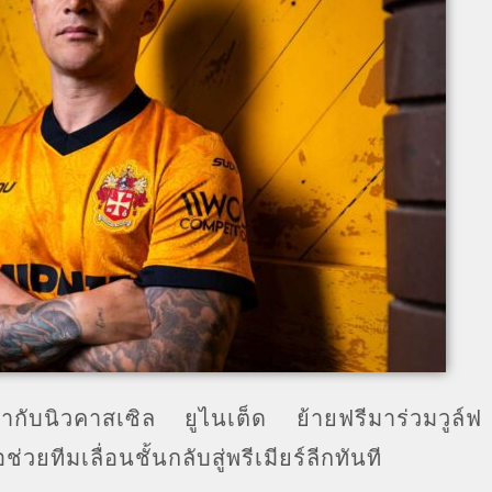
กับนิวคาสเซิล ยูไนเต็ด ย้ายฟรีมาร่วมวูล์ฟ
วยทีมเลื่อนชั้นกลับสู่พรีเมียร์ลีกทันที