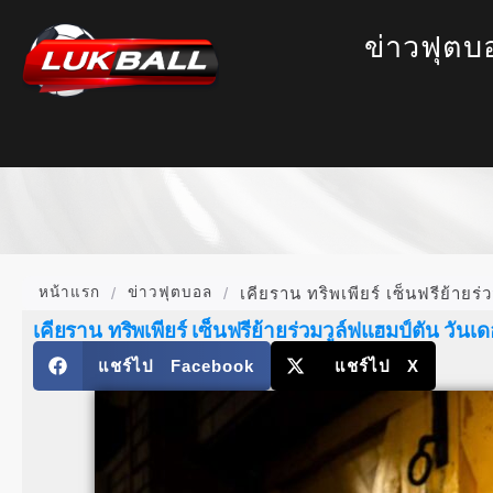
ข่าวฟุตบ
หน้าแรก
/
ข่าวฟุตบอล
/
เคียราน ทริพเพียร์ เซ็นฟรีย้ายร
เคียราน ทริพเพียร์ เซ็นฟรีย้ายร่วมวูล์ฟแฮมป์ตัน วันเด
แชร์ไป Facebook
แชร์ไป X