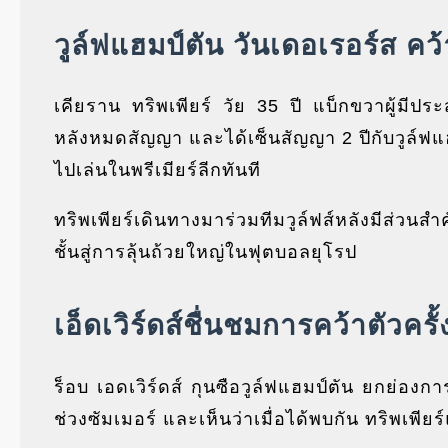
วูล์ฟแฮมป์ตัน วันเดอเรอร์ส ค
เคียราน ทริพเพียร์ วัย 35 ปี แบ็กขวาผู้มีป
หลังหมดสัญญา และได้เซ็นสัญญา 2 ปีกับวูล์ฟแฮม
ไปเล่นในพรีเมียร์ลีกทันที
ทริพเพียร์เดินทางมาร่วมทีมวูล์ฟส์หลังมีส่ว
ชั้นสู่การลุ้นถ้วยใหญ่ในฟุตบอลยุโรป
เอ็ดเวิร์ดส์ชื่นชมการคว้าตัวครั
ร็อบ เอดเวิร์ดส์ กุนซือวูล์ฟแฮมป์ตัน ยกย่องก
ช่วงซัมเมอร์ และเห็นว่าเมื่อได้พบกัน ทริพเพี