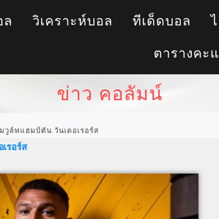
อล
วิเคราะห์บอล
ทีเด็ดบอล
ไ
ตารางคะแ
ข่าว คอลัมน์
่วมวูล์ฟแฮมป์ตัน วันเดอเรอร์ส
อเรอร์ส