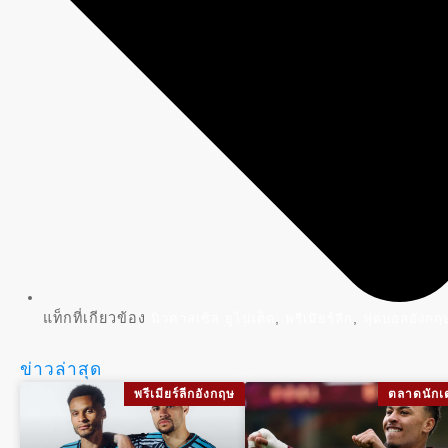
แท็กที่เกียวข้อง
,
,
นิวคาสเซิล ยูไนเต็ด
พรีเมียร์ลีก
ฟุตบอลอังกฤ
ข่าวล่าสุด
พรีเมียร์ลีกอังกฤษ
ตลาดนักเ