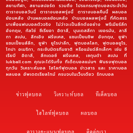
สยามกีฬา, สยามสปอร์ต รวมถึง โปรแกรมฟุตบอลประจำวัน
ตารางบอลวันนี้ ตารางบอลพรุ่งนี้ ตารางบอลคืนนี้ ผลบอล
ย้อนหลัง บ้านผลบอลย้อนหลัง บ้านบอลผลพรุ่งนี้ ที่คัดสรร
มาเพื่อแฟนบอลตัวจริง ไม่ว่าจะเป็นลีกดังอย่าง พรีเมียร์ลีก
อังกฤษ, กัลโช่ ซีเรียอา อิตาลี, บุนเดสลีกา เยอรมัน, ลาลี
กา สเปน, ลีกเอิง ฝรั่งเศส, แชมเปี้ยนชิพ อังกฤษ, ยูฟ่า
แชมเปี้ยนส์ลีก, ยูฟ่า ยูโรปาลีก, ฟุตบอลโลก, ฟุตบอลยูโร,
โกปา อเมริกา, กระชับมิตรทีมชาติ หรือแม้แต่ลีกเล็กๆ เช่น ซี
เรียบี อิตาลี, ลีกเดอซ์ ฝรั่งเศส, เซกุนด้า สเปน ที่
lukball.com คุณจะได้รับทั้ง ทีเด็ดบอลแม่นๆ ฟันธงฟุตบอล
ทุกวัน วิเคราะห์บอล ไฮไลท์ฟุตบอล ข่าวสาร และ ราคาบอล
ผลบอล อัพเดตเรียลไทม์ ครบจบในเว็บเดียว รักบบอล
ข่าวฟุตบอล
วิเคราะห์บอล
ทีเด็ดบอล
ไฮไลท์ฟุตบอล
ผลบอล
ตารางคะแนนฟุตบอล
ติดต่อเรา