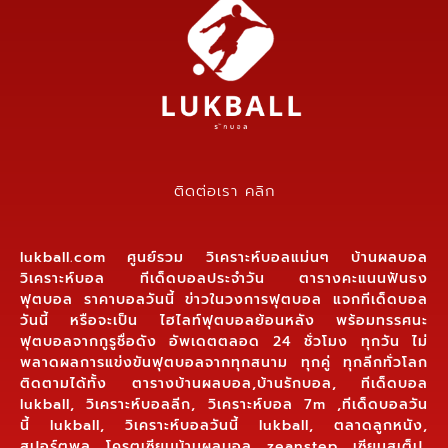
ติดต่อเรา คลิก
lukball.com ศูนย์รวม วิเคราะห์บอลแม่นๆ บ้านผลบอล
วิเคราะห์บอล ทีเด็ดบอลประจำวัน ตารางคะแนนฟันธง
ฟุตบอล ราคาบอลวันนี้ ข่าวในวงการฟุตบอล แจกทีเด็ดบอล
วันนี้ หรือจะเป็น ไฮไลท์ฟุตบอลย้อนหลัง พร้อมทรรศนะ
ฟุตบอลจากกูรูชื่อดัง อัพเดตตลอด 24 ชั่วโมง ทุกวัน ไม่
พลาดผลการแข่งขันฟุตบอลจากทุกสนาม ทุกคู่ ทุกลีกทั่วโลก
ติดตามได้ทั้ง ตารางบ้านผลบอล,บ้านรักบอล, ทีเด็ดบอล
lukball, วิเคราะห์บอลลีก, วิเคราะห์บอล 7m ,ทีเด็ดบอลวัน
นี้ lukball, วิเคราะห์บอลวันนี้ lukball, ตลาดลูกหนัง,
สปอร์ตพูล, โครตเซียนบ้านผลบอล, zeanstep, เซียนสเต็ป,