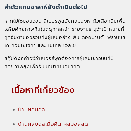
ล่าตัวแทนซาลาห์ยังดำเนินต่อไป
หากไม่ใช่บอนวอน ลิเวอร์พูลยังคงมองหาตัวเลือกอื่นเพื่อ
เสริมศักยภาพทีมในฤดูกาลหน้า รายงานระบุว่าเป้าหมายที่
ถูกจับตามองรวมถึงผู้เล่นอย่าง ยัน ดิออมานด์, ฟรานซิส
โก คอนเซไซคา และ ไมเคิล โอลิเซ
สกู๊ปดังกล่าวชี้ว่าลิเวอร์พูลต้องการผู้เล่นเยาวชนที่มี
ศักยภาพสูงเพื่อรับบทบาทในอนาคต
เนื้อหาที่เกี่ยวข้อง
บ้านผลบอล
บ้านผลบอลเมื่อคืน ผลบอลสด