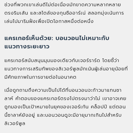
ช่วงที่พวกเขาเล่นดีไม่ต่อเนื่องมักขาดความหลากหลาย
ตรงริมเส้น และสไตล์ของกุนซืออาร์เน่ สลอทมุ่งเน้นการ
เล่นไปมาริมฝั่งเพื่อเปิดโอกาสหนึ่งต่อหนึ่ง
แครเกอร์เห็นด้วย: บอนวอนไม่เหมาะกับ
แนวทางระยะยาว
แครเกอร์สนับสนุนมุมมองเดียวกับเจอร์ราร์ด โดยชี้ว่า
แนวทางการเสริมทัพของลิเวอร์พูลมักเน้นผู้เล่นอายุน้อยที่
มีศักยภาพในการขายต่อในอนาคต
เมื่อถูกถามถึงความเป็นไปได้ที่บอนวอนจะก้าวมาแทนซา
ลาห์ คำตอบของแครเกอร์ตรงไปตรงมาว่าไม่ เขาอาจเคย
ถูกมองเป็นเป้าหมายในยุคของเจอร์เก้น คล็อปป์ แต่ตอน
นี้ซาลาห์ยังอยู่ และบอนวอนดูจะมีอายุมากเกินไปสำหรับ
ลิเวอร์พูล