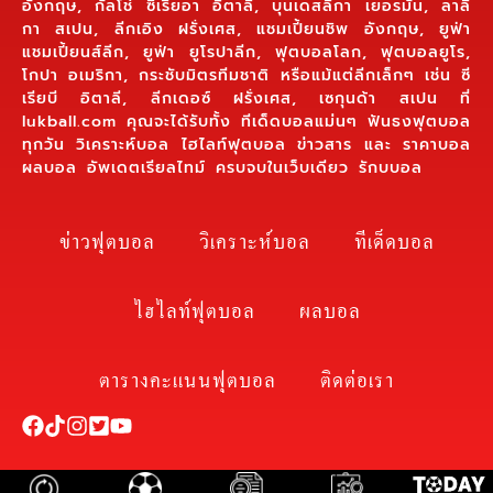
อังกฤษ, กัลโช่ ซีเรียอา อิตาลี, บุนเดสลีกา เยอรมัน, ลาลี
กา สเปน, ลีกเอิง ฝรั่งเศส, แชมเปี้ยนชิพ อังกฤษ, ยูฟ่า
แชมเปี้ยนส์ลีก, ยูฟ่า ยูโรปาลีก, ฟุตบอลโลก, ฟุตบอลยูโร,
โกปา อเมริกา, กระชับมิตรทีมชาติ หรือแม้แต่ลีกเล็กๆ เช่น ซี
เรียบี อิตาลี, ลีกเดอซ์ ฝรั่งเศส, เซกุนด้า สเปน ที่
lukball.com คุณจะได้รับทั้ง ทีเด็ดบอลแม่นๆ ฟันธงฟุตบอล
ทุกวัน วิเคราะห์บอล ไฮไลท์ฟุตบอล ข่าวสาร และ ราคาบอล
ผลบอล อัพเดตเรียลไทม์ ครบจบในเว็บเดียว รักบบอล
ข่าวฟุตบอล
วิเคราะห์บอล
ทีเด็ดบอล
ไฮไลท์ฟุตบอล
ผลบอล
ตารางคะแนนฟุตบอล
ติดต่อเรา