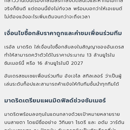
กล่าวว่านี่เป็นเรื่องที่สโมสรกำลังตัดสินใจและหากมีโอกาส
จริงก็ยินดี แต่ตอนนี้ยังไม่กังวล พร้อมบอกว่าให้เอเยนต์
ไม่ต้องแจ้งอะไรเพิ่มเติมจนกว่าจะถึงเวลา
เงื่อนไขซื้อกลับราคาถูกและคำชมเพื่อนร่วมทีม
เรอัล มาดริด ใส่เงื่อนไขซื้อกลับลงในสัญญาของอันเดรส
ทำให้สามารถคว้าตัวได้ในราคาประมาณ 13 ล้านยูโรใน
ซัมเมอร์นี้ หรือ 16 ล้านยูโรในปี 2027
อันเดรสชมเชยเพื่อนร่วมทีม อังเจโล สทิลเลอร์ ว่าเป็นผู้
เล่นระดับท็อปและสามารถค้าแข้งให้กับทีมชั้นนำทุกทีมได้
มาดริดเตรียมแผนมิดฟิลด์ช่วงซัมเมอร์
มาดริดพร้อมลงทุนในแดนกลางด้วยเป้าหมายหลายราย
บนสายตา โดยมีชื่ออย่าง วิทินยา โรดรี และ อดัม วาร์ตัน