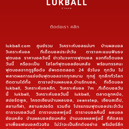
ติดต่อเรา คลิก
lukball.com ศูนย์รวม วิเคราะห์บอลแม่นๆ บ้านผลบอล
วิเคราะห์บอล ทีเด็ดบอลประจำวัน ตารางคะแนนฟันธง
ฟุตบอล ราคาบอลวันนี้ ข่าวในวงการฟุตบอล แจกทีเด็ดบอล
วันนี้ หรือจะเป็น ไฮไลท์ฟุตบอลย้อนหลัง พร้อมทรรศนะ
ฟุตบอลจากกูรูชื่อดัง อัพเดตตลอด 24 ชั่วโมง ทุกวัน ไม่
พลาดผลการแข่งขันฟุตบอลจากทุกสนาม ทุกคู่ ทุกลีกทั่วโลก
ติดตามได้ทั้ง ตารางบ้านผลบอล,บ้านรักบอล, ทีเด็ดบอล
lukball, วิเคราะห์บอลลีก, วิเคราะห์บอล 7m ,ทีเด็ดบอลวัน
นี้ lukball, วิเคราะห์บอลวันนี้ lukball, ตลาดลูกหนัง,
สปอร์ตพูล, โครตเซียนบ้านผลบอล, zeanstep, เซียนสเต็ป,
สยามกีฬา, สยามสปอร์ต รวมถึง โปรแกรมฟุตบอลประจำวัน
ตารางบอลวันนี้ ตารางบอลพรุ่งนี้ ตารางบอลคืนนี้ ผลบอล
ย้อนหลัง บ้านผลบอลย้อนหลัง บ้านบอลผลพรุ่งนี้ ที่คัดสรร
มาเพื่อแฟนบอลตัวจริง ไม่ว่าจะเป็นลีกดังอย่าง พรีเมียร์ลีก