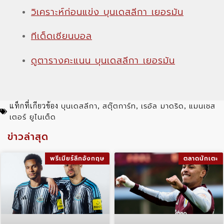
วิเคราะห์ก่อนแข่ง บุนเดสลีกา เยอรมัน
ทีเด็ดเซียนบอล
ดูตารางคะแนน บุนเดสลีกา เยอรมัน
บุนเดสลีกา
สตุ๊ตการ์ท
เรอัล มาดริด
แมนเชส
แท็กที่เกียวข้อง
,
,
,
เตอร์ ยูไนเต็ด
ข่าวล่าสุด
พรีเมียร์ลีกอังกฤษ
ตลาดนักเตะ