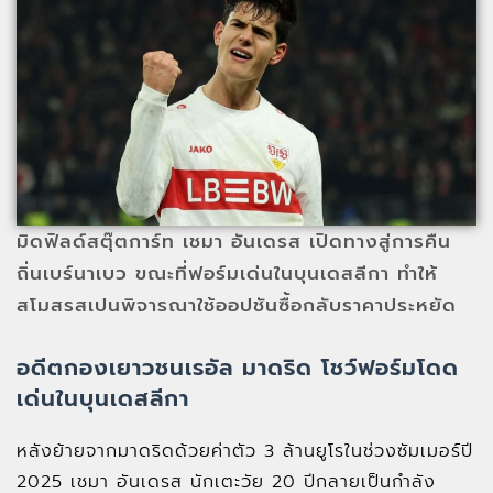
มิดฟิลด์สตุ๊ตการ์ท เชมา อันเดรส เปิดทางสู่การคืน
ถิ่นเบร์นาเบว ขณะที่ฟอร์มเด่นในบุนเดสลีกา ทำให้
สโมสรสเปนพิจารณาใช้ออปชันซื้อกลับราคาประหยัด
อดีตกองเยาวชนเรอัล มาดริด โชว์ฟอร์มโดด
เด่นในบุนเดสลีกา
หลังย้ายจากมาดริดด้วยค่าตัว 3 ล้านยูโรในช่วงซัมเมอร์ปี
2025 เชมา อันเดรส นักเตะวัย 20 ปีกลายเป็นกำลัง