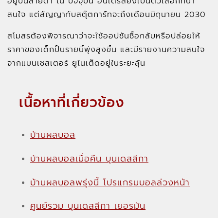
อยู่บนสายตา ณ ปัจจุบัน อันเดรสยังเป็นตัวเลือกที่น่า
สนใจ แต่สัญญากับสตุ๊ตการ์ทจะถึงเดือนมิถุนายน 2030
สโมสรต้องพิจารณาว่าจะใช้ออปชันซื้อกลับหรือปล่อยให้
ราคาของเด็กปั้นรายนี้พุ่งสูงขึ้น และมีรายงานความสนใจ
จากแมนเชสเตอร์ ยูไนเต็ดอยู่ในระยะลุ้น
เนื้อหาที่เกี่ยวข้อง
บ้านผลบอล
บ้านผลบอลเมื่อคืน บุนเดสลีกา
บ้านผลบอลพรุ่งนี้ โปรแกรมบอลล่วงหน้า
ศูนย์รวม บุนเดสลีกา เยอรมัน