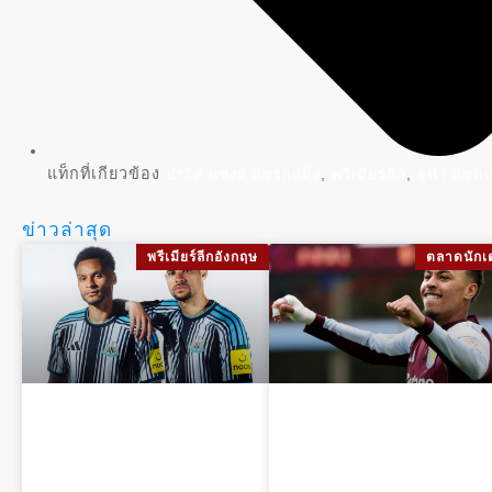
แท็กที่เกียวข้อง
,
,
ปารีส แซงต์ แชร์กแม็ง
พรีเมียร์ลีก
ยูฟ่า แชมเ
ข่าวล่าสุด
พรีเมียร์ลีกอังกฤษ
ตลาดนักเ
นิวคาสเซิล
มอร์แกน โรเจอร์ส
ยูไนเต็ด ชุดแข่ง
ยืนยันพร้อมร่วม