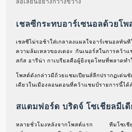
ล้อเลียนอย่างกว้างขวาง
เชลซีกระทบอาร์เซนอลด้วยโพส
เชลซีไม่รอช้าใส่เกลาลงแผลใจอาร์เซนอลทันที
ความล้มเหลวของเดอะ กันเนอร์สในการคว้าแชมป
สกัส อารีน่า กาเบรียลคือผู้ยิงจุดโทษที่พลาดท
โพสต์ดังกล่าวมีถ้วยแชมเปียนส์ลีกปรากฏเด่นช
เดียวในเมืองลอนดอนที่คว้าแชมป์รายการนี้ได้
สแตมฟอร์ด บริดจ์ โซเชียลมีเ
หลายชั่วโมงหลังจากโพสต์แรก ทีมโซเชียลมีเดี