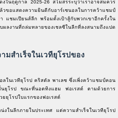
แดงในฤดูกาล 2025-26 สโมสรระบุว่าเราอาจสมควร
แล้วขอแสดงความยินดีกับอาร์เซนอลในการคว้าแชมป์
า แชมเปียนส์ลีก พร้อมตั้งเป้าสู้กับพวกเขาอีกครั้งใน
ับผลงานที่ถล่มทลายของเชลซีในลีกที่ลงสนามถึงแปด
นความสำเร็จในเวทียุโรปของ
ซนอลในเวทียุโรป คริสตัล พาเลซ ซึ่งเพิ่งคว้าแชมป์คอน
ชั่นยุโรป ขณะที่นอตทิงแฮม ฟอเรสต์ ตามด้วยการ
้วยยุโรปใบแรกของฟอเรสต์
แหน่งในลีกภายในประเทศ แต่ความสำเร็จในเวทียุโรป