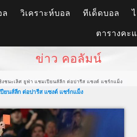
อล
วิเคราะห์บอล
ทีเด็ดบอล
ไ
ตารางคะแ
ข่าว คอลัมน์
ิงชนะเลิศ ยูฟ่า แชมเปียนส์ลีก ต่อปารีส แซงต์ แชร์กแม็ง
ปียนส์ลีก ต่อปารีส แซงต์ แชร์กแม็ง