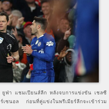
ล ยูฟ่า แชมเปียนส์ลีก หลังจบการแข่งขัน เชลซี
เซนอล ก่อนที่คู่แข่งในพรีเมียร์ลีกจะเข้าร่วม