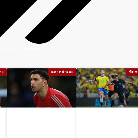
,
,
ปียนส์ลีก
อาร์เซนอล
เชลซี
ตะ
ตลาดนักเตะ
ทีมช
เอมิลิอาโน มาร์ติ
ความวุ่นวาย
เนซ บรรลุข้อตกลง
ใบแดง 8 ใบในเกม