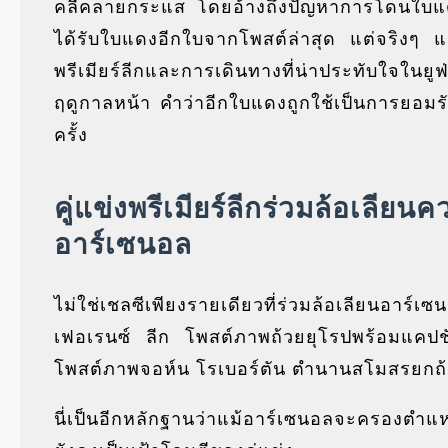
คลี่คลายกระแส โดยอ้างถึงปัญหาการโดนใบ
ได้รับใบแดงอีกใบจากโพสต์ล่าสุด แต่จริงๆ 
พรีเมียร์ลีกและการเดินทางที่น่าประทับใจในยูฟ่
ฤดูกาลหน้า คำว่าอีกใบแดงถูกใช้เป็นการยอมร
ครั้ง
คู่แข่งพรีเมียร์ลีกร่วมล้อเลีย
อาร์เซนอล
ไม่ใช่เชลซีเพียงรายเดียวที่ร่วมล้อเลียนอาร์เ
เฟอเรนซ์ ลีก โพสต์ภาพถ้วยยุโรปพร้อมแคป
โพสต์ภาพจอห์น โรเบอร์ตัน ตำนานสโมสรยกถ
นี่เป็นอีกหลักฐานว่าแม้อาร์เซนอลจะครองตำ