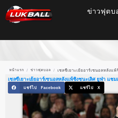
ข่าวฟุตบ
หน้าแรก
/
ข่าวฟุตบอล
/
เชลซีเยาะเย้ยอาร์เซนอลหลังแพ้ช
เชลซีเยาะเย้ยอาร์เซนอลหลังแพ้ชิงชนะเลิศ ยูฟ่า แชมเ
แชร์ไป Facebook
แชร์ไป X