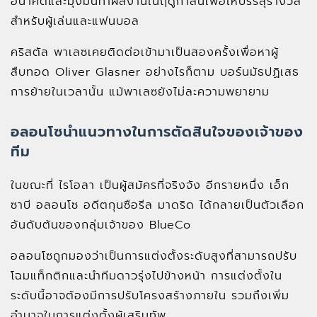
อนาคตและมุ่งมั่นทำผลงานในฤดูกาลนี้เพื่อให้บรรลุรางวัล
สำหรับผู้เล่นและแฟนบอล
คริสตัล พาเลซเคยติดต่อเข้ามาเป็นสองครั้งเพื่อหาผู้
สืบทอด Oliver Glasner อย่างไรก็ตาม บอร์นมัธปฏิเสธ
การย้ายในเวลานั้น แม้พาเลซยังไม่ละความพยายาม
อลอนโซนำแนวทางในการตัดสินใจของเจ้าของ
ทีม
ในขณะที่ ไรโอลา เป็นผู้สมัครที่จริงจัง อีกรายหนึ่ง เอ็ก
ซาบี อลอนโซ อดีตกุนซือรีล มาดริด ได้กลายเป็นตัวเลือก
อันดับต้นของกลุ่มเจ้าของ BlueCo
อลอนโซถูกมองว่าเป็นการแต่งตั้งระดับสูงที่สามารถปรับ
โฉมแท็กติกและนำทีมดาวรุ่งไปข้างหน้า การแต่งตั้งใน
ระดับนี้อาจต้องมีการปรับโครงสร้างภายใน รวมถึงเพิ่ม
อำนาจในการแต่งตั้งผู้เสริมทัพ