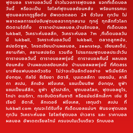
ฟุตบอล ราคาบอลวันนี้ ข่าวในวงการฟุตบอล แจกทีเด็ดบอล
วันนี้ หรือจะเป็น ไฮไลท์ฟุตบอลย้อนหลัง พร้อมทรรศนะ
ฟุตบอลจากกูรูชื่อดัง อัพเดตตลอด 24 ชั่วโมง ทุกวัน ไม่
พลาดผลการแข่งขันฟุตบอลจากทุกสนาม ทุกคู่ ทุกลีกทั่วโลก
ติดตามได้ทั้ง ตารางบ้านผลบอล,บ้านรักบอล, ทีเด็ดบอล
lukball, วิเคราะห์บอลลีก, วิเคราะห์บอล 7m ,ทีเด็ดบอลวัน
นี้ lukball, วิเคราะห์บอลวันนี้ lukball, ตลาดลูกหนัง,
สปอร์ตพูล, โครตเซียนบ้านผลบอล, zeanstep, เซียนสเต็ป,
สยามกีฬา, สยามสปอร์ต รวมถึง โปรแกรมฟุตบอลประจำวัน
ตารางบอลวันนี้ ตารางบอลพรุ่งนี้ ตารางบอลคืนนี้ ผลบอล
ย้อนหลัง บ้านผลบอลย้อนหลัง บ้านบอลผลพรุ่งนี้ ที่คัดสรร
มาเพื่อแฟนบอลตัวจริง ไม่ว่าจะเป็นลีกดังอย่าง พรีเมียร์ลีก
อังกฤษ, กัลโช่ ซีเรียอา อิตาลี, บุนเดสลีกา เยอรมัน, ลาลี
กา สเปน, ลีกเอิง ฝรั่งเศส, แชมเปี้ยนชิพ อังกฤษ, ยูฟ่า
แชมเปี้ยนส์ลีก, ยูฟ่า ยูโรปาลีก, ฟุตบอลโลก, ฟุตบอลยูโร,
โกปา อเมริกา, กระชับมิตรทีมชาติ หรือแม้แต่ลีกเล็กๆ เช่น ซี
เรียบี อิตาลี, ลีกเดอซ์ ฝรั่งเศส, เซกุนด้า สเปน ที่
lukball.com คุณจะได้รับทั้ง ทีเด็ดบอลแม่นๆ ฟันธงฟุตบอล
ทุกวัน วิเคราะห์บอล ไฮไลท์ฟุตบอล ข่าวสาร และ ราคาบอล
ผลบอล อัพเดตเรียลไทม์ ครบจบในเว็บเดียว รักบบอล