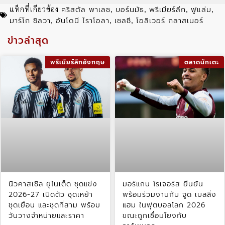
คริสตัล พาเลซ
บอร์นมัธ
พรีเมียร์ลีก
ฟูแล่ม
แท็กที่เกียวข้อง
,
,
,
,
มาร์โก ซิลวา
อันโดนี ไราโอลา
เชลซี
โอลิเวอร์ กลาสเนอร์
,
,
,
ข่าวล่าสุด
พรีเมียร์ลีกอังกฤษ
ตลาดนักเตะ
นิวคาสเซิล ยูไนเต็ด ชุดแข่ง
มอร์แกน โรเจอร์ส ยืนยัน
2026-27 เปิดตัว ชุดเหย้า
พร้อมร่วมงานกับ จูด เบลลิ่ง
ชุดเยือน และชุดที่สาม พร้อม
แฮม ในฟุตบอลโลก 2026
วันวางจำหน่ายและราคา
ขณะถูกเชื่อมโยงกับ