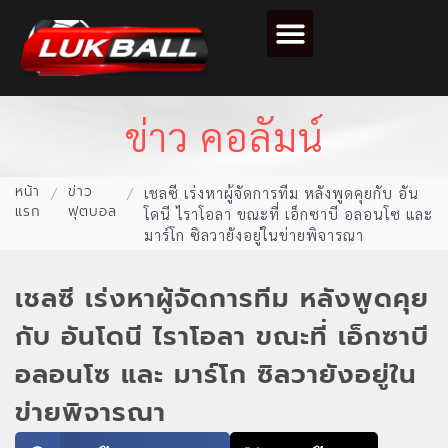
ตารางคะแนนฟุตบอล
ข่าว คอลัมน์
หน้า
ข่าว
/
/
เชลซี เร่งหาผู้จัดการทีม หลังพูดคุยกับ อัน
แรก
ฟุตบอล
โดนี ไราโอลา ขณะที่ เอ็กซาบี อลอนโซ และ
มาร์โก ซิลวายังอยู่ในข่ายพิจารณา
เชลซี เร่งหาผู้จัดการทีม หลังพูดคุย
กับ อันโดนี ไราโอลา ขณะที่ เอ็กซาบี
อลอนโซ และ มาร์โก ซิลวายังอยู่ใน
ข่ายพิจารณา