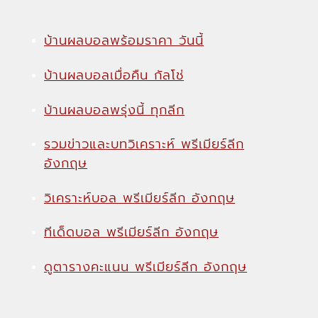
บ้านผลบอลพร้อมราคา วันนี้
บ้านผลบอลเมื่อคืน กัลโช่
บ้านผลบอลพรุ่งนี้ ทุกลีก
รวมข่าวและบทวิเคราะห์ พรีเมียร์ลีก
อังกฤษ
วิเคราะห์บอล พรีเมียร์ลีก อังกฤษ
ทีเด็ดบอล พรีเมียร์ลีก อังกฤษ
ดูตารางคะแนน พรีเมียร์ลีก อังกฤษ