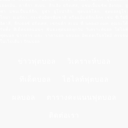
เยอรมัน, ลาลีกา สเปน, ลีกเอิง ฝรั่งเศส, แชมเปี้ยนชิพ อังกฤษ, ยู
ฟ่า แชมเปี้ยนส์ลีก, ยูฟ่า ยูโรปาลีก, ฟุตบอลโลก, ฟุตบอลยูโร,
โกปา อเมริกา, กระชับมิตรทีมชาติ หรือแม้แต่ลีกเล็กๆ เช่น ซีเรียบี
อิตาลี, ลีกเดอซ์ ฝรั่งเศส, เซกุนด้า สเปน ที่ lukball.com คุณจะได้
รับทั้ง ทีเด็ดบอลแม่นๆ ฟันธงฟุตบอลทุกวัน วิเคราะห์บอล ไฮไลท์
ฟุตบอล ข่าวสาร และ ราคาบอล ผลบอล อัพเดตเรียลไทม์ ครบจบ
ในเว็บเดียว รักบบอล
ข่าวฟุตบอล
วิเคราะห์บอล
ทีเด็ดบอล
ไฮไลท์ฟุตบอล
ผลบอล
ตารางคะแนนฟุตบอล
ติดต่อเรา