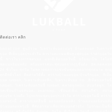
ติดต่อเรา คลิก
lukball.com ศูนย์รวม วิเคราะห์บอลแม่นๆ บ้านผลบอล วิเคราะห์
บอล ทีเด็ดบอลประจำวัน ตารางคะแนนฟันธงฟุตบอล ราคาบอลวัน
นี้ ข่าวในวงการฟุตบอล แจกทีเด็ดบอลวันนี้ หรือจะเป็น ไฮไลท์
ฟุตบอลย้อนหลัง พร้อมทรรศนะฟุตบอลจากกูรูชื่อดัง อัพเดตตลอด
24 ชั่วโมง ทุกวัน ไม่พลาดผลการแข่งขันฟุตบอลจากทุกสนาม ทุกคู่
ทุกลีกทั่วโลก ติดตามได้ทั้ง ตารางบ้านผลบอล,บ้านรักบอล, ทีเด็ด
บอล lukball, วิเคราะห์บอลลีก, วิเคราะห์บอล 7m ,ทีเด็ดบอลวันนี้
lukball, วิเคราะห์บอลวันนี้ lukball, ตลาดลูกหนัง, สปอร์ตพูล, โค
รตเซียนบ้านผลบอล, zeanstep, เซียนสเต็ป, สยามกีฬา, สยาม
สปอร์ต รวมถึง โปรแกรมฟุตบอลประจำวัน ตารางบอลวันนี้ ตาราง
บอลพรุ่งนี้ ตารางบอลคืนนี้ ผลบอลย้อนหลัง บ้านผลบอลย้อนหลัง
บ้านบอลผลพรุ่งนี้ ที่คัดสรรมาเพื่อแฟนบอลตัวจริง ไม่ว่าจะเป็นลีก
ดังอย่าง พรีเมียร์ลีก อังกฤษ, กัลโช่ ซีเรียอา อิตาลี, บุนเดสลีกา