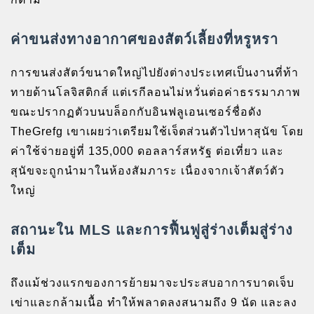
ค่าขนส่งทางอากาศของสัตว์เลี้ยงที่หรูหรา
การขนส่งสัตว์ขนาดใหญ่ไปยังต่างประเทศเป็นงานที่ท้า
ทายด้านโลจิสติกส์ แต่เรกีลอนไม่หวั่นต่อค่าธรรมาภาพ
ขณะปรากฏตัวบนบล็อกกับอินฟลูเอนเซอร์ชื่อดัง
TheGrefg เขาเผยว่าเตรียมใช้เจ็ตส่วนตัวไปหาสุนัข โดย
ค่าใช้จ่ายอยู่ที่ 135,000 ดอลลาร์สหรัฐ ต่อเที่ยว และ
สุนัขจะถูกนำมาในห้องสัมภาระ เนื่องจากเจ้าสัตว์ตัว
ใหญ่
สถานะใน MLS และการฟื้นฟูสู่ร่างเต็มสู่ร่าง
เต็ม
ถึงแม้ช่วงแรกของการย้ายมาจะประสบอาการบาดเจ็บ
เข่าและกล้ามเนื้อ ทำให้พลาดลงสนามถึง 9 นัด และลง