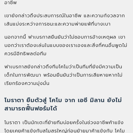
อาชีพ
เขายังกล่าวถึงประสบการณ์ในอาชีพ และความกังวลจาก
เส้นแบ่งระหว่างการชนะและความพ่ายแพ้ที่บางเบา
นอกจากนี้ ฟาเบรกาสยืนยันว่าไม่ชอบการอ้างเหตุผล เขา
บอกว่าเราต้องเล่นในแบบของเราเองและสิ่งที่คนอื่นพูดไม่
ควรมีอิทธิพลต่อทีม
ฟาเบรกาสยังกล่าวถึงทีมโคโมว่าเป็นทีมที่ยังมีความเป็น
เด็กในการพัฒนา พร้อมยืนยันว่าเป็นการเสียหายหากไม่
เรียกร้องความมุ่งมั่น
โมราตา ยืมตัวสู่ โคโม จาก เอซี มิลาน ยังไม่
สามารถฟื้นฟอร์มได้
โมราตา เป็นนักเตะที่ย้ายทีมบ่อยครั้งในช่วงอาชีพค้าแข้ง
โดยเคยค้าแข้งกับสโมสรใหญ่ก่อนย้ายมาค้าแข้งกับ โคโม