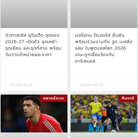
นิวคาสเซิล ยูไนเต็ด ชุดแข่ง
มอร์แกน โรเจอร์ส ยืนยัน
2026-27 เปิดตัว ชุดเหย้า
พร้อมร่วมงานกับ จูด เบลลิ่ง
ชุดเยือน และชุดที่สาม พร้อม
แฮม ในฟุตบอลโลก 2026
วันวางจำหน่ายและราคา
ขณะถูกเชื่อมโยงกับ
อาร์เซนอล
10/06/2026
10/06/2026
ตลาดนักเตะ
ทีมชาติ