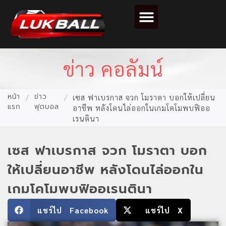
ตารางคะแนนฟุตบอล
ข่าว คอลัมน์
หน้า
ข่าว
/
/
เซส ฟาเบรกาส จวก โมราตา บอกให้เปลี่ยน
แรก
ฟุตบอล
อาชีพ หลังโดนไล่ออกในเกมโคโมพบฟิออ
เรนตินา
เซส ฟาเบรกาส จวก โมราตา บอก
ให้เปลี่ยนอาชีพ หลังโดนไล่ออกใน
เกมโคโมพบฟิออเรนตินา
แชร์ไป Facebook
แชร์ไป X