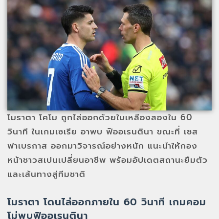
โมราตา โคโม ถูกไล่ออกด้วยใบเหลืองสองใน 60
วินาที ในเกมเซเรีย อาพบ ฟิออเรนตินา ขณะที่ เซส
ฟาเบรกาส ออกมาวิจารณ์อย่างหนัก แนะนำให้กอง
หน้าชาวสเปนเปลี่ยนอาชีพ พร้อมอัปเดตสถานะยืมตัว
และเส้นทางสู่ทีมชาติ
โมราตา โดนไล่ออกภายใน 60 วินาที เกมคอม
โม่พบฟิออเรนตินา