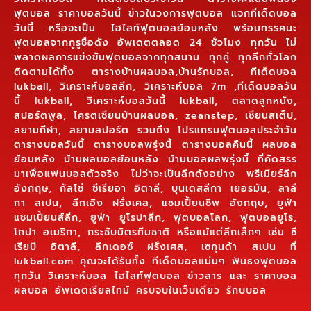
ฟุตบอล ราคาบอลวันนี้ ข่าวในวงการฟุตบอล แจกทีเด็ดบอล
วันนี้ หรือจะเป็น ไฮไลท์ฟุตบอลย้อนหลัง พร้อมทรรศนะ
ฟุตบอลจากกูรูชื่อดัง อัพเดตตลอด 24 ชั่วโมง ทุกวัน ไม่
พลาดผลการแข่งขันฟุตบอลจากทุกสนาม ทุกคู่ ทุกลีกทั่วโลก
ติดตามได้ทั้ง ตารางบ้านผลบอล,บ้านรักบอล, ทีเด็ดบอล
lukball, วิเคราะห์บอลลีก, วิเคราะห์บอล 7m ,ทีเด็ดบอลวัน
นี้ lukball, วิเคราะห์บอลวันนี้ lukball, ตลาดลูกหนัง,
สปอร์ตพูล, โครตเซียนบ้านผลบอล, zeanstep, เซียนสเต็ป,
สยามกีฬา, สยามสปอร์ต รวมถึง โปรแกรมฟุตบอลประจำวัน
ตารางบอลวันนี้ ตารางบอลพรุ่งนี้ ตารางบอลคืนนี้ ผลบอล
ย้อนหลัง บ้านผลบอลย้อนหลัง บ้านบอลผลพรุ่งนี้ ที่คัดสรร
มาเพื่อแฟนบอลตัวจริง ไม่ว่าจะเป็นลีกดังอย่าง พรีเมียร์ลีก
อังกฤษ, กัลโช่ ซีเรียอา อิตาลี, บุนเดสลีกา เยอรมัน, ลาลี
กา สเปน, ลีกเอิง ฝรั่งเศส, แชมเปี้ยนชิพ อังกฤษ, ยูฟ่า
แชมเปี้ยนส์ลีก, ยูฟ่า ยูโรปาลีก, ฟุตบอลโลก, ฟุตบอลยูโร,
โกปา อเมริกา, กระชับมิตรทีมชาติ หรือแม้แต่ลีกเล็กๆ เช่น ซี
เรียบี อิตาลี, ลีกเดอซ์ ฝรั่งเศส, เซกุนด้า สเปน ที่
lukball.com คุณจะได้รับทั้ง ทีเด็ดบอลแม่นๆ ฟันธงฟุตบอล
ทุกวัน วิเคราะห์บอล ไฮไลท์ฟุตบอล ข่าวสาร และ ราคาบอล
ผลบอล อัพเดตเรียลไทม์ ครบจบในเว็บเดียว รักบบอล