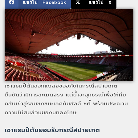
แชร์ไป Facebook
แชร์ไป X
เซาแธมป์ตันออกแถลงขออภัยในกรณีสปายเกต
ยืนยันว่ามีการละเมิดจริง แต่ย้ำจะอุทธรณ์เพื่อให้ทีม
กลับเข้าสู่รอบชิงชนะเลิศกับฮัลล์ ซิตี้ พร้อมประณาม
ความไม่สมส่วนของบทลงโทษ
เซาแธมป์ตันยอมรับกรณีสปายเกต