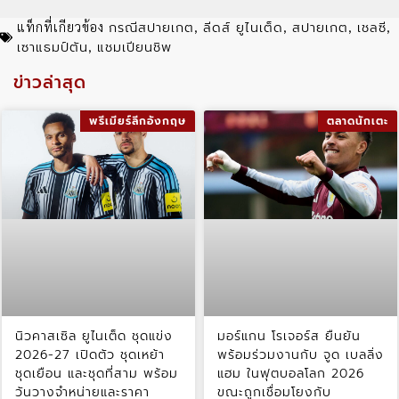
กรณีสปายเกต
ลีดส์ ยูไนเต็ด
สปายเกต
เชลซี
แท็กที่เกียวข้อง
,
,
,
,
เซาแธมป์ตัน
แชมเปียนชิพ
,
ข่าวล่าสุด
พรีเมียร์ลีกอังกฤษ
ตลาดนักเตะ
นิวคาสเซิล ยูไนเต็ด ชุดแข่ง
มอร์แกน โรเจอร์ส ยืนยัน
2026-27 เปิดตัว ชุดเหย้า
พร้อมร่วมงานกับ จูด เบลลิ่ง
ชุดเยือน และชุดที่สาม พร้อม
แฮม ในฟุตบอลโลก 2026
วันวางจำหน่ายและราคา
ขณะถูกเชื่อมโยงกับ