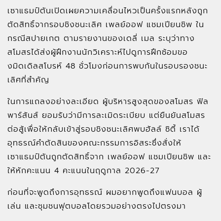
เซาแธมป์ตันเปิดเผยความเคลื่อนไหวเป็นครั้งแรกหลังถูก
ตัดสิทธิ์จากรอบชิงชนะเลิศ เพลย์ออฟ แชมเปียนชิพ ใน
กรณีสปายเกต ตามรายงานของเดลี่ เมล ระบุว่าทาง
สโมสรได้ส่งผู้ฝึกงานนักวิเคราะห์ไปดูการฝึกซ้อมขอ
งมิดเดิลสโบรห์ 48 ชั่วโมงก่อนการพบกันในรอบรองชนะ
เลิศที่สำคัญ
ในการแถลงอย่างละเอียด ผู้บริหารสูงสุดของสโมสร ฟิล
พาร์สันส์ ยอมรับว่ามีการละเมิดระเบียบ แต่ยืนยันสโมสร
ต่อสู้เพื่อให้กลับเข้าสู่รอบชิงชนะเลิศพบฮัลล์ ซิตี้ เราได้
อุทธรณ์คำตัดสินของคณะกรรมการอิสระซึ่งสั่งให้
เซาแธมป์ตันถูกตัดสิทธิ์จาก เพลย์ออฟ แชมเปียนชิพ และ
ให้หักคะแนน 4 คะแนนในฤดูกาล 2026-27
ก่อนที่จะพูดถึงการอุทธรณ์ ผมอยากพูดถึงแฟนบอล ผู้
เล่น และชุมชนฟุตบอลโดยรวมอย่างตรงไปตรงมา