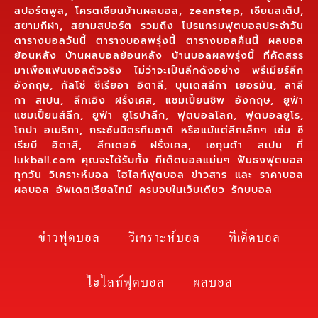
สปอร์ตพูล, โครตเซียนบ้านผลบอล, zeanstep, เซียนสเต็ป,
สยามกีฬา, สยามสปอร์ต รวมถึง โปรแกรมฟุตบอลประจำวัน
ตารางบอลวันนี้ ตารางบอลพรุ่งนี้ ตารางบอลคืนนี้ ผลบอล
ย้อนหลัง บ้านผลบอลย้อนหลัง บ้านบอลผลพรุ่งนี้ ที่คัดสรร
มาเพื่อแฟนบอลตัวจริง ไม่ว่าจะเป็นลีกดังอย่าง พรีเมียร์ลีก
อังกฤษ, กัลโช่ ซีเรียอา อิตาลี, บุนเดสลีกา เยอรมัน, ลาลี
กา สเปน, ลีกเอิง ฝรั่งเศส, แชมเปี้ยนชิพ อังกฤษ, ยูฟ่า
แชมเปี้ยนส์ลีก, ยูฟ่า ยูโรปาลีก, ฟุตบอลโลก, ฟุตบอลยูโร,
โกปา อเมริกา, กระชับมิตรทีมชาติ หรือแม้แต่ลีกเล็กๆ เช่น ซี
เรียบี อิตาลี, ลีกเดอซ์ ฝรั่งเศส, เซกุนด้า สเปน ที่
lukball.com คุณจะได้รับทั้ง ทีเด็ดบอลแม่นๆ ฟันธงฟุตบอล
ทุกวัน วิเคราะห์บอล ไฮไลท์ฟุตบอล ข่าวสาร และ ราคาบอล
ผลบอล อัพเดตเรียลไทม์ ครบจบในเว็บเดียว รักบบอล
ข่าวฟุตบอล
วิเคราะห์บอล
ทีเด็ดบอล
ไฮไลท์ฟุตบอล
ผลบอล