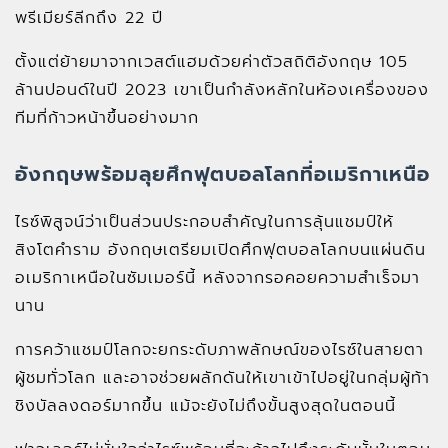
พรีเมียร์ลีกถึง 22 ปี
ตั้งแต่ย้ายมาจากเวสต์แฮมด้วยค่าตัวสถิติอังกฤษ 105
ล้านปอนด์ในปี 2023 เขาเป็นกำลังหลักในห้องเครื่องของ
ทีมที่ก้าวหน้าขึ้นอย่างมาก
อังกฤษพร้อมลุยศึกฟุตบอลโลกที่อเมริกาเหนือ
ไรซ์พิสูจน์ว่าเป็นส่วนประกอบสำคัญในการลุ้นแชมป์ให้
สิงโตคำราม อังกฤษเตรียมเปิดศึกฟุตบอลโลกบนแผ่นดิน
อเมริกาเหนือในซัมเมอร์นี้ หลังจากรอคอยความสำเร็จมา
นาน
การคว้าแชมป์โลกจะยกระดับภาพลักษณ์ของไรซ์ในสายตา
ผู้ชมทั่วโลก และอาจช่วยผลักดันให้เขาเข้าไปอยู่ในกลุ่มผู้ท้า
ชิงบัลลงดอร์มากขึ้น แม้จะยังไม่ถึงขั้นสูงสุดในตอนนี้