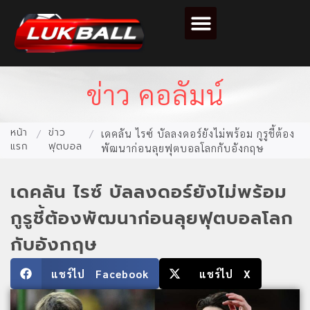
ตารางคะแนนฟุตบอล
ข่าว คอลัมน์
หน้า
ข่าว
/
/
เดคลัน ไรซ์ บัลลงดอร์ยังไม่พร้อม กูรูชี้ต้อง
แรก
ฟุตบอล
พัฒนาก่อนลุยฟุตบอลโลกกับอังกฤษ
เดคลัน ไรซ์ บัลลงดอร์ยังไม่พร้อม
กูรูชี้ต้องพัฒนาก่อนลุยฟุตบอลโลก
กับอังกฤษ
แชร์ไป Facebook
แชร์ไป X