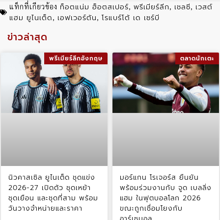
ท็อตแน่ม ฮ็อตสเปอร์
พรีเมียร์ลีก
เชลซี
เวสต์
แท็กที่เกียวข้อง
,
,
,
แฮม ยูไนเต็ด
เอฟเวอร์ตัน
โรแบร์โต้ เด เซร์บี
,
,
ข่าวล่าสุด
พรีเมียร์ลีกอังกฤษ
ตลาดนักเตะ
นิวคาสเซิล ยูไนเต็ด ชุดแข่ง
มอร์แกน โรเจอร์ส ยืนยัน
2026-27 เปิดตัว ชุดเหย้า
พร้อมร่วมงานกับ จูด เบลลิ่ง
ชุดเยือน และชุดที่สาม พร้อม
แฮม ในฟุตบอลโลก 2026
วันวางจำหน่ายและราคา
ขณะถูกเชื่อมโยงกับ
อาร์เซนอล