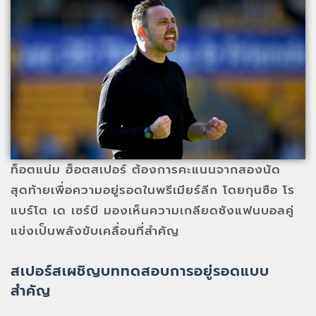
ท็อตแน่ม ฮ็อตสเปอร์ ต้องการคะแนนจากสองนัด
สุดท้ายเพื่อความอยู่รอดในพรีเมียร์ลีก โดยกุนซือ โร
แบร์โต เด เซร์บี มองเห็นความเกลียดชังแฟนบอลคู่
แข่งเป็นพลังขับเคลื่อนที่สำคัญ
สเปอร์สเผชิญบททดสอบการอยู่รอดแบบ
สำคัญ