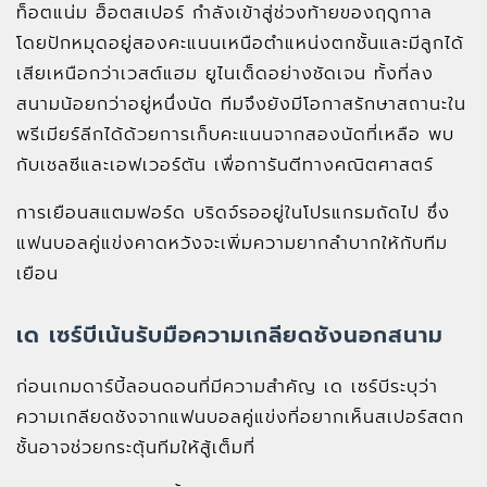
ท็อตแน่ม ฮ็อตสเปอร์ กำลังเข้าสู่ช่วงท้ายของฤดูกาล
โดยปักหมุดอยู่สองคะแนนเหนือตำแหน่งตกชั้นและมีลูกได้
เสียเหนือกว่าเวสต์แฮม ยูไนเต็ดอย่างชัดเจน ทั้งที่ลง
สนามน้อยกว่าอยู่หนึ่งนัด ทีมจึงยังมีโอกาสรักษาสถานะใน
พรีเมียร์ลีกได้ด้วยการเก็บคะแนนจากสองนัดที่เหลือ พบ
กับเชลซีและเอฟเวอร์ตัน เพื่อการันตีทางคณิตศาสตร์
การเยือนสแตมฟอร์ด บริดจ์รออยู่ในโปรแกรมถัดไป ซึ่ง
แฟนบอลคู่แข่งคาดหวังจะเพิ่มความยากลำบากให้กับทีม
เยือน
เด เซร์บีเน้นรับมือความเกลียดชังนอกสนาม
ก่อนเกมดาร์บี้ลอนดอนที่มีความสำคัญ เด เซร์บีระบุว่า
ความเกลียดชังจากแฟนบอลคู่แข่งที่อยากเห็นสเปอร์สตก
ชั้นอาจช่วยกระตุ้นทีมให้สู้เต็มที่