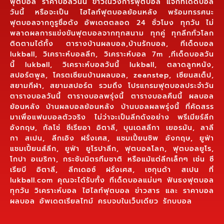
ฟุตบอล ราคาบอลวันนี้ ข่าวในวงการฟุตบอล แจกทีเด็ดบอล
วันนี้ หรือจะเป็น ไฮไลท์ฟุตบอลย้อนหลัง พร้อมทรรศนะ
ฟุตบอลจากกูรูชื่อดัง อัพเดตตลอด 24 ชั่วโมง ทุกวัน ไม่
พลาดผลการแข่งขันฟุตบอลจากทุกสนาม ทุกคู่ ทุกลีกทั่วโลก
ติดตามได้ทั้ง ตารางบ้านผลบอล,บ้านรักบอล, ทีเด็ดบอล
lukball, วิเคราะห์บอลลีก, วิเคราะห์บอล 7m ,ทีเด็ดบอลวัน
นี้ lukball, วิเคราะห์บอลวันนี้ lukball, ตลาดลูกหนัง,
สปอร์ตพูล, โครตเซียนบ้านผลบอล, zeanstep, เซียนสเต็ป,
สยามกีฬา, สยามสปอร์ต รวมถึง โปรแกรมฟุตบอลประจำวัน
ตารางบอลวันนี้ ตารางบอลพรุ่งนี้ ตารางบอลคืนนี้ ผลบอล
ย้อนหลัง บ้านผลบอลย้อนหลัง บ้านบอลผลพรุ่งนี้ ที่คัดสรร
มาเพื่อแฟนบอลตัวจริง ไม่ว่าจะเป็นลีกดังอย่าง พรีเมียร์ลีก
อังกฤษ, กัลโช่ ซีเรียอา อิตาลี, บุนเดสลีกา เยอรมัน, ลาลี
กา สเปน, ลีกเอิง ฝรั่งเศส, แชมเปี้ยนชิพ อังกฤษ, ยูฟ่า
แชมเปี้ยนส์ลีก, ยูฟ่า ยูโรปาลีก, ฟุตบอลโลก, ฟุตบอลยูโร,
โกปา อเมริกา, กระชับมิตรทีมชาติ หรือแม้แต่ลีกเล็กๆ เช่น ซี
เรียบี อิตาลี, ลีกเดอซ์ ฝรั่งเศส, เซกุนด้า สเปน ที่
lukball.com คุณจะได้รับทั้ง ทีเด็ดบอลแม่นๆ ฟันธงฟุตบอล
ทุกวัน วิเคราะห์บอล ไฮไลท์ฟุตบอล ข่าวสาร และ ราคาบอล
ผลบอล อัพเดตเรียลไทม์ ครบจบในเว็บเดียว รักบบอล