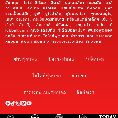
อังกฤษ, กัลโช่ ซีเรียอา อิตาลี, บุนเดสลีกา เยอรมัน, ลาลี
กา สเปน, ลีกเอิง ฝรั่งเศส, แชมเปี้ยนชิพ อังกฤษ, ยูฟ่า
แชมเปี้ยนส์ลีก, ยูฟ่า ยูโรปาลีก, ฟุตบอลโลก, ฟุตบอลยูโร,
โกปา อเมริกา, กระชับมิตรทีมชาติ หรือแม้แต่ลีกเล็กๆ เช่น ซี
เรียบี อิตาลี, ลีกเดอซ์ ฝรั่งเศส, เซกุนด้า สเปน ที่
lukball.com คุณจะได้รับทั้ง ทีเด็ดบอลแม่นๆ ฟันธงฟุตบอล
ทุกวัน วิเคราะห์บอล ไฮไลท์ฟุตบอล ข่าวสาร และ ราคาบอล
ผลบอล อัพเดตเรียลไทม์ ครบจบในเว็บเดียว รักบบอล
ข่าวฟุตบอล
วิเคราะห์บอล
ทีเด็ดบอล
ไฮไลท์ฟุตบอล
ผลบอล
ตารางคะแนนฟุตบอล
ติดต่อเรา