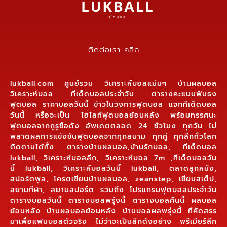
ติดต่อเรา คลิก
lukball.com ศูนย์รวม วิเคราะห์บอลแม่นๆ บ้านผลบอล
วิเคราะห์บอล ทีเด็ดบอลประจำวัน ตารางคะแนนฟันธง
ฟุตบอล ราคาบอลวันนี้ ข่าวในวงการฟุตบอล แจกทีเด็ดบอล
วันนี้ หรือจะเป็น ไฮไลท์ฟุตบอลย้อนหลัง พร้อมทรรศนะ
ฟุตบอลจากกูรูชื่อดัง อัพเดตตลอด 24 ชั่วโมง ทุกวัน ไม่
พลาดผลการแข่งขันฟุตบอลจากทุกสนาม ทุกคู่ ทุกลีกทั่วโลก
ติดตามได้ทั้ง ตารางบ้านผลบอล,บ้านรักบอล, ทีเด็ดบอล
lukball, วิเคราะห์บอลลีก, วิเคราะห์บอล 7m ,ทีเด็ดบอลวัน
นี้ lukball, วิเคราะห์บอลวันนี้ lukball, ตลาดลูกหนัง,
สปอร์ตพูล, โครตเซียนบ้านผลบอล, zeanstep, เซียนสเต็ป,
สยามกีฬา, สยามสปอร์ต รวมถึง โปรแกรมฟุตบอลประจำวัน
ตารางบอลวันนี้ ตารางบอลพรุ่งนี้ ตารางบอลคืนนี้ ผลบอล
ย้อนหลัง บ้านผลบอลย้อนหลัง บ้านบอลผลพรุ่งนี้ ที่คัดสรร
มาเพื่อแฟนบอลตัวจริง ไม่ว่าจะเป็นลีกดังอย่าง พรีเมียร์ลีก