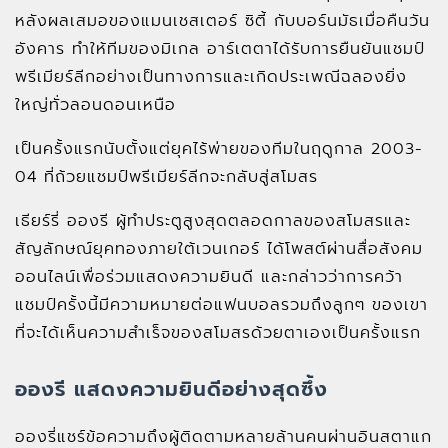
หลังผลเสมอของแมนเชสเตอร์ ซิตี้ กับบอร์นมัธเมื่อคืนวัน
อังคาร ทำให้ทีมของมิเกล อาร์เตตาได้รับการยืนยันแชมป์
พรีเมียร์ลีกอย่างเป็นทางการและเกิดประเพณีฉลองยิ่ง
ใหญ่ทั่วลอนดอนเหนือ
เป็นครั้งแรกนับตั้งแต่ยุคไร้พ่ายของทีมในฤดูกาล 2003-
04 ที่ถ้วยแชมป์พรีเมียร์ลีกจะกลับสู่สโมสร
เธียร์รี่ อองรี ผู้ทำประตูสูงสุดตลอดกาลของสโมสรและ
สัญลักษณ์ยุคทองภายใต้เวนเกอร์ ได้โพสต์ผ่านสื่อสังคม
ออนไลน์เพื่อร่วมแสดงความยินดี และกล่าวว่าการคว้า
แชมป์ครั้งนี้มีความหมายต่อแฟนบอลรวมถึงลูกๆ ของเขา
ที่จะได้เห็นความสำเร็จของสโมสรด้วยตาเองเป็นครั้งแรก
อองรี แสดงความยินดีอย่างสุดซึ้ง
อองรี่แชร์ข้อความถึงผู้ติดตามหลายล้านคนผ่านอินสตาแก