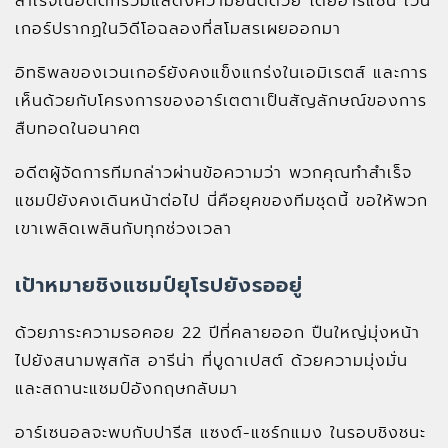
สำเร็จในอดีตก็ร่วมแสดงความยินดีด้วย โดยอาร์แซน เวน
เกอร์ปรากฏในวิดีโอฉลองที่สโมสรเผยออกมา
อิทธิพลของเวนเกอร์ยังคงแข็งแกร่งในเอมิเรตส์ และการ
เห็นด้วยกับโครงการของอาร์เตตาเป็นสัญลักษณ์ของการ
สืบทอดในอนาคต
อดีตผู้จัดการทีมกล่าวผ่านข้อความว่า พวกคุณทำสำเร็จ
แชมป์ยังคงเดินหน้าต่อไป นี่คือยุคของทีมชุดนี้ ขอให้พวก
เขาเพลิดเพลินกับทุกช่วงเวลา
เป้าหมายชิงแชมป์ยุโรปยังรออยู่
ด้วยภาระความรอคอย 22 ปีที่คลายออก ปืนใหญ่มุ่งหน้า
ไปยังสนามพุสกัส อารีน่า ที่บูดาเปสต์ ด้วยความมุ่งมั่น
และสถานะแชมป์อังกฤษกลับมา
อาร์เซนอลจะพบกับปารีส แซงต์-แชร์กแมง ในรอบชิงชนะ