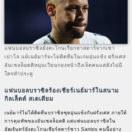
แฟนบอลบราซิลยังตะโกนเรียกหาสตาร์จากเซา
เปาโล แม้เนย์มาร์จะไม่ติดทีมในเกมอุ่นแข้ง ฝรั่งเศส
อันเชลล็อตติหมุนเวียนกองหน้าถึงเจ็ดคนแต่ยังไม่มี
ใครทำประตู
แฟนบอลบราซิลร้องเชียร์เนย์มาร์ในสนาม
กิลเล็ตต์ สเตเดียม
เนย์มาร์ไม่ได้ติดทีมบราซิลชุดอุ่นแข้งกับฝรั่งเศส ภายใต้
การคุมทัพของอันเชลล็อตติ แต่แฟนบอลบราซิลใน
อัฒจันทร์ยังตะโกนเชียร์สตาร์ชาว Santos คนนี้อย่าง