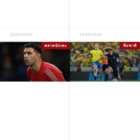
จำหน่ายและราคา
อาร์เซนอล
10/06/2026
10/06/2026
ตลาดนักเตะ
ทีมชาติ
เอมิลิอาโน มาร์ติ
ความวุ่นวาย
เนซ บรรลุข้อตกลง
ใบแดง 8 ใบในเกม
ย้ายร่วม ยูเวนตุส
ฟุตบอลหญิง
พร้อมลดค่าเหนื่อย
สหรัฐอเมริกา พบ
บราซิล ชนะ 1-0