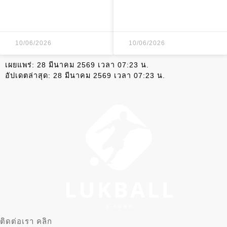
10/06/2026
10/06/2026
เผยแพร่:
28 มีนาคม 2569 เวลา 07:23 น.
อัปเดตล่าสุด:
28 มีนาคม 2569 เวลา 07:23 น.
ติดต่อเรา คลิก