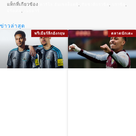
แท็กที่เกียวข้อง
,
,
,
คาร์โล อันเชลล็อตติ
ทีมชาติบราซิล
บราซิล
,
ฝรั่งเศส
เนย์มาร์
ข่าวล่าสุด
พรีเมียร์ลีกอังกฤษ
ตลาดนักเตะ
นิวคาสเซิล
มอร์แกน โรเจอร์ส
ยูไนเต็ด ชุดแข่ง
ยืนยันพร้อมร่วม
2026-27 เปิดตัว
งานกับ จูด เบลลิ่ง
ชุดเหย้า ชุดเยือน
แฮม ในฟุตบอล
และชุดที่สาม
โลก 2026 ขณะถูก
พร้อมวันวาง
เชื่อมโยงกับ