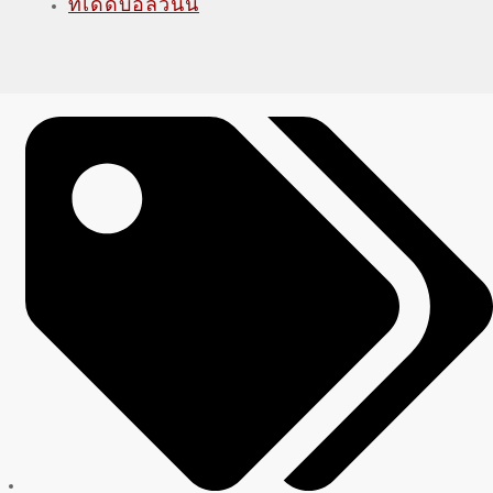
ทีเด็ดบอลวันนี้