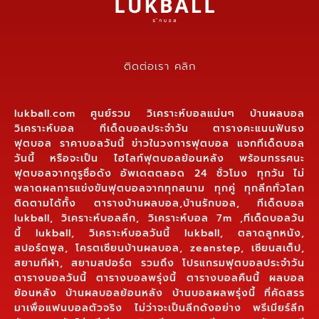
ติดต่อเรา คลิก
lukball.com ศูนย์รวม วิเคราะห์บอลแม่นๆ บ้านผลบอล
วิเคราะห์บอล ทีเด็ดบอลประจำวัน ตารางคะแนนฟันธง
ฟุตบอล ราคาบอลวันนี้ ข่าวในวงการฟุตบอล แจกทีเด็ดบอล
วันนี้ หรือจะเป็น ไฮไลท์ฟุตบอลย้อนหลัง พร้อมทรรศนะ
ฟุตบอลจากกูรูชื่อดัง อัพเดตตลอด 24 ชั่วโมง ทุกวัน ไม่
พลาดผลการแข่งขันฟุตบอลจากทุกสนาม ทุกคู่ ทุกลีกทั่วโลก
ติดตามได้ทั้ง ตารางบ้านผลบอล,บ้านรักบอล, ทีเด็ดบอล
lukball, วิเคราะห์บอลลีก, วิเคราะห์บอล 7m ,ทีเด็ดบอลวัน
นี้ lukball, วิเคราะห์บอลวันนี้ lukball, ตลาดลูกหนัง,
สปอร์ตพูล, โครตเซียนบ้านผลบอล, zeanstep, เซียนสเต็ป,
สยามกีฬา, สยามสปอร์ต รวมถึง โปรแกรมฟุตบอลประจำวัน
ตารางบอลวันนี้ ตารางบอลพรุ่งนี้ ตารางบอลคืนนี้ ผลบอล
ย้อนหลัง บ้านผลบอลย้อนหลัง บ้านบอลผลพรุ่งนี้ ที่คัดสรร
มาเพื่อแฟนบอลตัวจริง ไม่ว่าจะเป็นลีกดังอย่าง พรีเมียร์ลีก