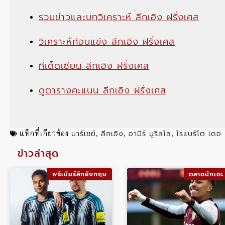
รวมข่าวและบทวิเคราะห์ ลีกเอิง ฝรั่งเศส
วิเคราะห์ก่อนแข่ง ลีกเอิง ฝรั่งเศส
ทีเด็ดเซียน ลีกเอิง ฝรั่งเศส
ดูตารางคะแนน ลีกเอิง ฝรั่งเศส
มาร์เซย์
ลีกเอิง
อามีร์ มูริลโล
โรแบร์โต เดอ เ
แท็กที่เกียวข้อง
,
,
,
ข่าวล่าสุด
พรีเมียร์ลีกอังกฤษ
ตลาดนักเตะ