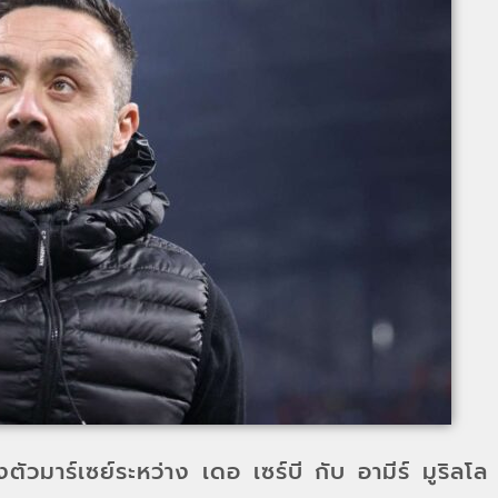
วมาร์เซย์ระหว่าง เดอ เซร์บี กับ อามีร์ มูริลโล