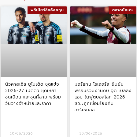
พรีเมียร์ลีกอังกฤษ
ตลาดนักเตะ
นิวคาสเซิล ยูไนเต็ด ชุดแข่ง
มอร์แกน โรเจอร์ส ยืนยัน
2026-27 เปิดตัว ชุดเหย้า
พร้อมร่วมงานกับ จูด เบลลิ่ง
ชุดเยือน และชุดที่สาม พร้อม
แฮม ในฟุตบอลโลก 2026
วันวางจำหน่ายและราคา
ขณะถูกเชื่อมโยงกับ
อาร์เซนอล
10/06/2026
10/06/2026