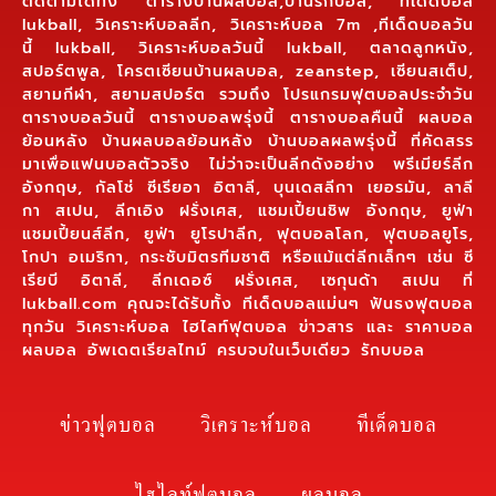
ติดตามได้ทั้ง ตารางบ้านผลบอล,บ้านรักบอล, ทีเด็ดบอล
lukball, วิเคราะห์บอลลีก, วิเคราะห์บอล 7m ,ทีเด็ดบอลวัน
นี้ lukball, วิเคราะห์บอลวันนี้ lukball, ตลาดลูกหนัง,
สปอร์ตพูล, โครตเซียนบ้านผลบอล, zeanstep, เซียนสเต็ป,
สยามกีฬา, สยามสปอร์ต รวมถึง โปรแกรมฟุตบอลประจำวัน
ตารางบอลวันนี้ ตารางบอลพรุ่งนี้ ตารางบอลคืนนี้ ผลบอล
ย้อนหลัง บ้านผลบอลย้อนหลัง บ้านบอลผลพรุ่งนี้ ที่คัดสรร
มาเพื่อแฟนบอลตัวจริง ไม่ว่าจะเป็นลีกดังอย่าง พรีเมียร์ลีก
อังกฤษ, กัลโช่ ซีเรียอา อิตาลี, บุนเดสลีกา เยอรมัน, ลาลี
กา สเปน, ลีกเอิง ฝรั่งเศส, แชมเปี้ยนชิพ อังกฤษ, ยูฟ่า
แชมเปี้ยนส์ลีก, ยูฟ่า ยูโรปาลีก, ฟุตบอลโลก, ฟุตบอลยูโร,
โกปา อเมริกา, กระชับมิตรทีมชาติ หรือแม้แต่ลีกเล็กๆ เช่น ซี
เรียบี อิตาลี, ลีกเดอซ์ ฝรั่งเศส, เซกุนด้า สเปน ที่
lukball.com คุณจะได้รับทั้ง ทีเด็ดบอลแม่นๆ ฟันธงฟุตบอล
ทุกวัน วิเคราะห์บอล ไฮไลท์ฟุตบอล ข่าวสาร และ ราคาบอล
ผลบอล อัพเดตเรียลไทม์ ครบจบในเว็บเดียว รักบบอล
ข่าวฟุตบอล
วิเคราะห์บอล
ทีเด็ดบอล
ไฮไลท์ฟุตบอล
ผลบอล