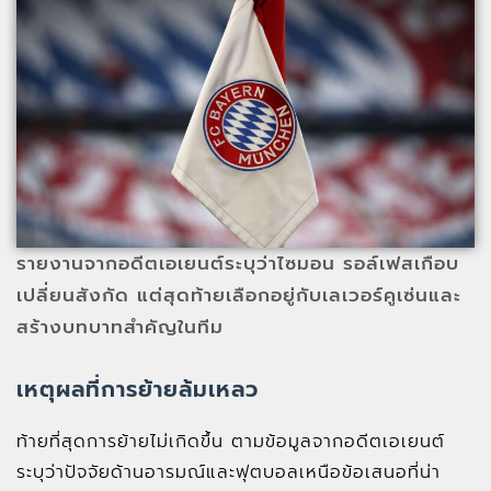
รายงานจากอดีตเอเยนต์ระบุว่าไซมอน รอล์เฟสเกือบ
เปลี่ยนสังกัด แต่สุดท้ายเลือกอยู่กับเลเวอร์คูเซ่นและ
สร้างบทบาทสำคัญในทีม
เหตุผลที่การย้ายล้มเหลว
ท้ายที่สุดการย้ายไม่เกิดขึ้น ตามข้อมูลจากอดีตเอเยนต์
ระบุว่าปัจจัยด้านอารมณ์และฟุตบอลเหนือข้อเสนอที่น่า