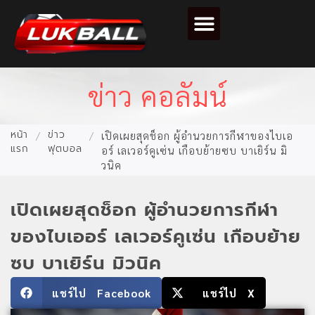
ตารางคะแนนฟุตบอล
ข่าว คอลัมน์
หน้า
ข่าว
/
/
เปิดเผยสุดช็อก ผู้อำนวยการกีฬาของไบเอ
แรก
ฟุตบอล
อร์ เลเวอร์คูเซ่น เกือบย้ายซบ บาเยิร์น มิ
วนิค
เปิดเผยสุดช็อก ผู้อำนวยการกีฬา
ของไบเออร์ เลเวอร์คูเซ่น เกือบย้าย
ซบ บาเยิร์น มิวนิค
แชร์ไป Facebook
แชร์ไป X