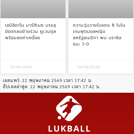
เอมิลิอาโน มาร์ติเนซ บรรลุ
ความวุ่นวายใบแดง 8 ใบใน
ข้อตกลงย้ายร่วม ยูเวนตุส
เกมฟุตบอลหญิง
พร้อมลดค่าเหนื่อย
สหรัฐอเมริกา พบ บราซิล
ชนะ 1-0
10/06/2026
10/06/2026
เผยแพร่:
22 พฤษภาคม 2569 เวลา 17:42 น.
อัปเดตล่าสุด:
22 พฤษภาคม 2569 เวลา 17:42 น.