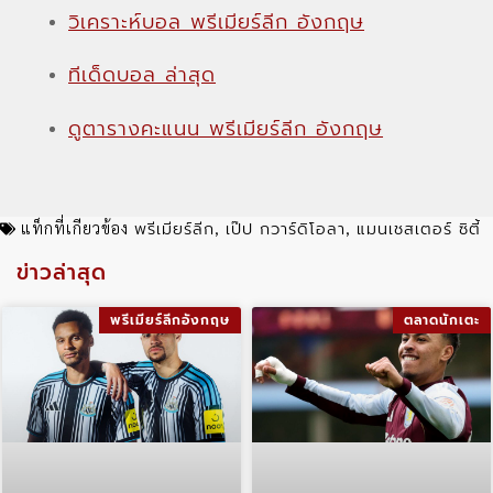
วิเคราะห์บอล พรีเมียร์ลีก อังกฤษ
ทีเด็ดบอล ล่าสุด
ดูตารางคะแนน พรีเมียร์ลีก อังกฤษ
พรีเมียร์ลีก
เป๊ป กวาร์ดิโอลา
แมนเชสเตอร์ ซิตี้
แท็กที่เกียวข้อง
,
,
ข่าวล่าสุด
พรีเมียร์ลีกอังกฤษ
ตลาดนักเตะ