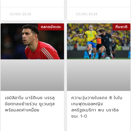
10/06/2026
10/06/2026
ตลาดนักเตะ
ทีมชาติ
เอมิลิอาโน มาร์ติเนซ บรรลุ
ความวุ่นวายใบแดง 8 ใบใน
ข้อตกลงย้ายร่วม ยูเวนตุส
เกมฟุตบอลหญิง
พร้อมลดค่าเหนื่อย
สหรัฐอเมริกา พบ บราซิล
ชนะ 1-0