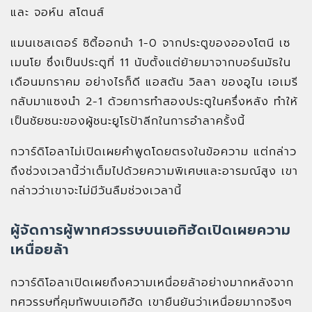
และ จอห์น สโตนส์
แมนเชสเตอร์ ซิตี้ออกนำ 1-0 จากประตูของอองโตนี เซ
เมนโย ซึ่งเป็นประตูที่ 11 นับตั้งแต่ย้ายมาจากบอร์นมัธใน
เดือนมกราคม อย่างไรก็ดี แอสตัน วิลลา ของอูไน เอเมรี
กลับมาแซงนำ 2-1 ด้วยการทำสองประตูในครึ่งหลัง ทำให้
เป็นชัยชนะของผู้ชนะยูโรป้าลีกในการอำลาครั้งนี้
กวาร์ดิโอลาไม่เปิดเผยคำพูดโดยตรงในข้อความ แต่กล่าว
ถึงช่วงเวลานี้ว่าเต็มไปด้วยความพิเศษและอารมณ์สูง เขา
กล่าวว่าเขาจะไม่มีวันลืมช่วงเวลานี้
ผู้จัดการผู้พาทศวรรษบนเอทิฮัดเปิดเผยความ
เหนื่อยล้า
กวาร์ดิโอลาเปิดเผยถึงความเหนื่อยล้าอย่างมากหลังจาก
ทศวรรษที่คุมทัพบนเอทิฮัด เขายืนยันว่าเหนื่อยมากจริงๆ