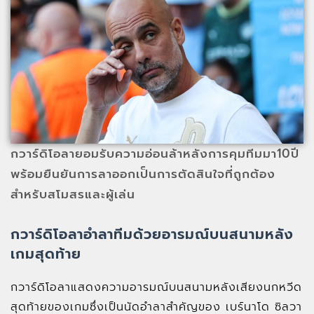
กวาร์ดิโอลายอมรับความอ่อนล้าหลังการคุมทีมมา10ปี
พร้อมยืนยันการลาออกเป็นการตัดสินใจที่ถูกต้อง
สำหรับสโมสรและผู้เล่น
กวาร์ดิโอลาอำลาทีมด้วยอารมณ์บนสนามหลัง
เกมสุดท้าย
กวาร์ดิโอลาแสดงความอารมณ์บนสนามหลังเสียงนกหวีด
สุดท้ายของเกมซึ่งเป็นนัดอำลาสำคัญของ เบร์นาโด ซิลวา