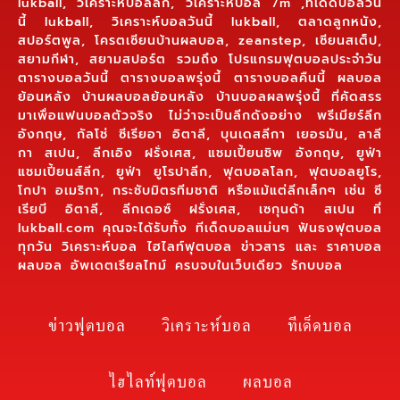
lukball, วิเคราะห์บอลลีก, วิเคราะห์บอล 7m ,ทีเด็ดบอลวัน
นี้ lukball, วิเคราะห์บอลวันนี้ lukball, ตลาดลูกหนัง,
สปอร์ตพูล, โครตเซียนบ้านผลบอล, zeanstep, เซียนสเต็ป,
สยามกีฬา, สยามสปอร์ต รวมถึง โปรแกรมฟุตบอลประจำวัน
ตารางบอลวันนี้ ตารางบอลพรุ่งนี้ ตารางบอลคืนนี้ ผลบอล
ย้อนหลัง บ้านผลบอลย้อนหลัง บ้านบอลผลพรุ่งนี้ ที่คัดสรร
มาเพื่อแฟนบอลตัวจริง ไม่ว่าจะเป็นลีกดังอย่าง พรีเมียร์ลีก
อังกฤษ, กัลโช่ ซีเรียอา อิตาลี, บุนเดสลีกา เยอรมัน, ลาลี
กา สเปน, ลีกเอิง ฝรั่งเศส, แชมเปี้ยนชิพ อังกฤษ, ยูฟ่า
แชมเปี้ยนส์ลีก, ยูฟ่า ยูโรปาลีก, ฟุตบอลโลก, ฟุตบอลยูโร,
โกปา อเมริกา, กระชับมิตรทีมชาติ หรือแม้แต่ลีกเล็กๆ เช่น ซี
เรียบี อิตาลี, ลีกเดอซ์ ฝรั่งเศส, เซกุนด้า สเปน ที่
lukball.com คุณจะได้รับทั้ง ทีเด็ดบอลแม่นๆ ฟันธงฟุตบอล
ทุกวัน วิเคราะห์บอล ไฮไลท์ฟุตบอล ข่าวสาร และ ราคาบอล
ผลบอล อัพเดตเรียลไทม์ ครบจบในเว็บเดียว รักบบอล
ข่าวฟุตบอล
วิเคราะห์บอล
ทีเด็ดบอล
ไฮไลท์ฟุตบอล
ผลบอล