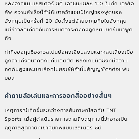
หลังจากแมนเชสเตอร์ ซิตี้ เอาชนะเชลซี 1-0 ในศึก เอฟเอ
คัพ ความสำเร็จนี้ทำให้เขาคว้าแชมป์ใหญ่ของฟุตบอล
อังกฤษเป็นครั้งที่ 20 นับตั้งแต่ย้ายมาคุมทีมในอังกฤษ
แต่ข่าวลือเกี่ยวกับการหมดวาระยังคงถูกหยิบยกขึ้นมาพูด
ถึง
ท่าทีของกุนซือชาวสเปนยังคงเงียบสงบและหลบเลี่ยงเมื่อ
ถูกถามถึงอนาคตกับถิ่นเอติฮัด หลังเกมนัดชิงที่มีความ
กดดันสูงและเขาเลือกไม่ยอมให้คำมั่นสัญญาใดๆต่อแฟน
บอล
คำถามล้อเล่นและการออกสื่ออย่างสั้นๆ
เหตุการณ์เกิดขึ้นระหว่างการสัมภาษณ์สดกับ TNT
Sports เมื่อผู้ดำเนินรายการถามถึงฤดูกาลนี้ว่าอาจเป็น
ฤดูกาลสุดท้ายที่เขาคุมทัพแมนเชสเตอร์ ซิตี้