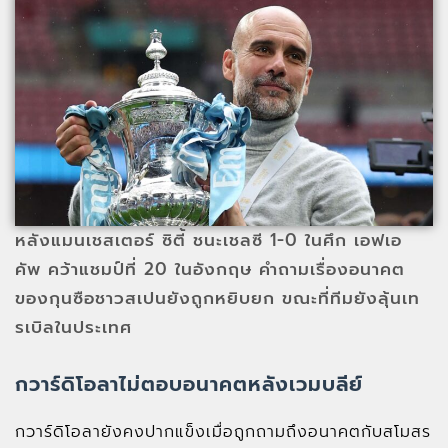
หลังแมนเชสเตอร์ ซิตี้ ชนะเชลซี 1-0 ในศึก เอฟเอ
คัพ คว้าแชมป์ที่ 20 ในอังกฤษ คำถามเรื่องอนาคต
ของกุนซือชาวสเปนยังถูกหยิบยก ขณะที่ทีมยังลุ้นเท
รเบิลในประเทศ
กวาร์ดิโอลาไม่ตอบอนาคตหลังเวมบลีย์
กวาร์ดิโอลายังคงปากแข็งเมื่อถูกถามถึงอนาคตกับสโมสร