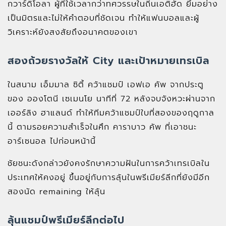
กวาร์ดิโอลา ผู้ที่ใช้เวลากว่าทศวรรษในถิ่นเอติฮัด ยิ้มอย่าง
เป็นมิตรและไม่ให้คำตอบที่ชัดเจน ทำให้แฟนบอลและผู้
วิเคราะห์ยังสงสัยถึงอนาคตของเขา
สองถ้วยรางวัลให้ City และเป้าหมายเทรเบิล
ในสนาม เอ็มมาล ซิตี้ คว้าแชมป์ เอฟเอ คัพ จากประตู
ของ อองโตนี เซเมนโย นาทีที่ 72 หลังจบจังหวะผ่านจาก
เออร์ลิง ฮาแลนด์ ทำให้ทีมคว้าแชมป์ใบที่สองของฤดูกาล
นี้ ตามรอยความสำเร็จในศึก คาราบาว คัพ ที่เอาชนะ
อาร์เซนอล ไปก่อนหน้านี้
ชัยชนะดังกล่าวยังคงรักษาความฝันในการคว้าเทรเบิลใน
ประเทศให้คงอยู่ ขึ้นอยู่กับการลุ้นในพรีเมียร์ลีกที่ยังมีอีก
สองนัด remaining ให้ลุ้น
ลุ้นแชมป์พรีเมียร์ลีกต่อไป