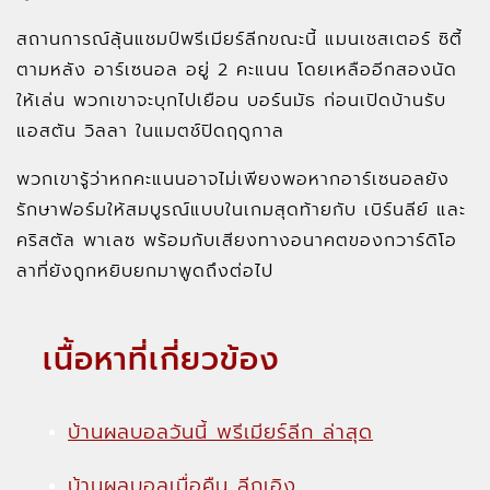
สถานการณ์ลุ้นแชมป์พรีเมียร์ลีกขณะนี้ แมนเชสเตอร์ ซิตี้
ตามหลัง อาร์เซนอล อยู่ 2 คะแนน โดยเหลืออีกสองนัด
ให้เล่น พวกเขาจะบุกไปเยือน บอร์นมัธ ก่อนเปิดบ้านรับ
แอสตัน วิลลา ในแมตช์ปิดฤดูกาล
พวกเขารู้ว่าหกคะแนนอาจไม่เพียงพอหากอาร์เซนอลยัง
รักษาฟอร์มให้สมบูรณ์แบบในเกมสุดท้ายกับ เบิร์นลีย์ และ
คริสตัล พาเลซ พร้อมกับเสียงทางอนาคตของกวาร์ดิโอ
ลาที่ยังถูกหยิบยกมาพูดถึงต่อไป
เนื้อหาที่เกี่ยวข้อง
บ้านผลบอลวันนี้ พรีเมียร์ลีก ล่าสุด
บ้านผลบอลเมื่อคืน ลีกเอิง