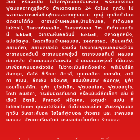
วันนี้ หรือจะเป็น ไฮไลท์ฟุตบอลย้อนหลัง พร้อมทรรศนะ
ฟุตบอลจากกูรูชื่อดัง อัพเดตตลอด 24 ชั่วโมง ทุกวัน ไม่
พลาดผลการแข่งขันฟุตบอลจากทุกสนาม ทุกคู่ ทุกลีกทั่วโลก
ติดตามได้ทั้ง ตารางบ้านผลบอล,บ้านรักบอล, ทีเด็ดบอล
lukball, วิเคราะห์บอลลีก, วิเคราะห์บอล 7m ,ทีเด็ดบอลวัน
นี้ lukball, วิเคราะห์บอลวันนี้ lukball, ตลาดลูกหนัง,
สปอร์ตพูล, โครตเซียนบ้านผลบอล, zeanstep, เซียนสเต็ป,
สยามกีฬา, สยามสปอร์ต รวมถึง โปรแกรมฟุตบอลประจำวัน
ตารางบอลวันนี้ ตารางบอลพรุ่งนี้ ตารางบอลคืนนี้ ผลบอล
ย้อนหลัง บ้านผลบอลย้อนหลัง บ้านบอลผลพรุ่งนี้ ที่คัดสรร
มาเพื่อแฟนบอลตัวจริง ไม่ว่าจะเป็นลีกดังอย่าง พรีเมียร์ลีก
อังกฤษ, กัลโช่ ซีเรียอา อิตาลี, บุนเดสลีกา เยอรมัน, ลาลี
กา สเปน, ลีกเอิง ฝรั่งเศส, แชมเปี้ยนชิพ อังกฤษ, ยูฟ่า
แชมเปี้ยนส์ลีก, ยูฟ่า ยูโรปาลีก, ฟุตบอลโลก, ฟุตบอลยูโร,
โกปา อเมริกา, กระชับมิตรทีมชาติ หรือแม้แต่ลีกเล็กๆ เช่น ซี
เรียบี อิตาลี, ลีกเดอซ์ ฝรั่งเศส, เซกุนด้า สเปน ที่
lukball.com คุณจะได้รับทั้ง ทีเด็ดบอลแม่นๆ ฟันธงฟุตบอล
ทุกวัน วิเคราะห์บอล ไฮไลท์ฟุตบอล ข่าวสาร และ ราคาบอล
ผลบอล อัพเดตเรียลไทม์ ครบจบในเว็บเดียว รักบบอล