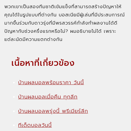
พวกเขาเป็นสองทีมชาติเข้มแข็งที่สามารถสร้างปัญหาให้
คุณได้ในรูปแบบที่ต่างกัน บอสเนียมีผู้เล่นที่มีประสบการณ์
มากขึ้นร่วมกับดาวรุ่งที่มีพรสวรรค์กำลังทำผลงานได้ดี
ปัญหากับช่วงครึ่งแรกหรือไม่? ผมอธิบายไม่ได้ เพราะ
แต่ละนัดมีความแตกต่างกัน
เนื้อหาที่เกี่ยวข้อง
บ้านผลบอลพร้อมราคา วันนี้
บ้านผลบอลเมื่อคืน ทุกลีก
บ้านผลบอลพรุ่งนี้ พรีเมียร์ลีก
ทีเด็ดบอลวันนี้