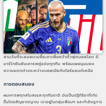
สามวันที่จะลงสนามชี้ชะตาเพื่อคว้าตั๋วฟุตบอลโลก ดิ
มาร์โกยืนยันเคารพคู่แข่งทุกทีม พร้อมเผยมุมมอง
ความแตกต่างระหว่างบอสเนียกับไอร์แลนด์เหนือ
การตอบสนอง
ผมเคารพทุกสโมสรและทุกทีมชาติ มันเป็นปฏิกิริยาที่เกิด
ขึ้นโดยสัญชาตญาณ เราอยู่ในกลุ่มเพื่อนๆ และกำลังดูการ