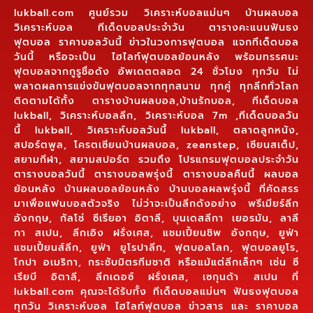
lukball.com ศูนย์รวม วิเคราะห์บอลแม่นๆ บ้านผลบอล
วิเคราะห์บอล ทีเด็ดบอลประจำวัน ตารางคะแนนฟันธง
ฟุตบอล ราคาบอลวันนี้ ข่าวในวงการฟุตบอล แจกทีเด็ดบอล
วันนี้ หรือจะเป็น ไฮไลท์ฟุตบอลย้อนหลัง พร้อมทรรศนะ
ฟุตบอลจากกูรูชื่อดัง อัพเดตตลอด 24 ชั่วโมง ทุกวัน ไม่
พลาดผลการแข่งขันฟุตบอลจากทุกสนาม ทุกคู่ ทุกลีกทั่วโลก
ติดตามได้ทั้ง ตารางบ้านผลบอล,บ้านรักบอล, ทีเด็ดบอล
lukball, วิเคราะห์บอลลีก, วิเคราะห์บอล 7m ,ทีเด็ดบอลวัน
นี้ lukball, วิเคราะห์บอลวันนี้ lukball, ตลาดลูกหนัง,
สปอร์ตพูล, โครตเซียนบ้านผลบอล, zeanstep, เซียนสเต็ป,
สยามกีฬา, สยามสปอร์ต รวมถึง โปรแกรมฟุตบอลประจำวัน
ตารางบอลวันนี้ ตารางบอลพรุ่งนี้ ตารางบอลคืนนี้ ผลบอล
ย้อนหลัง บ้านผลบอลย้อนหลัง บ้านบอลผลพรุ่งนี้ ที่คัดสรร
มาเพื่อแฟนบอลตัวจริง ไม่ว่าจะเป็นลีกดังอย่าง พรีเมียร์ลีก
อังกฤษ, กัลโช่ ซีเรียอา อิตาลี, บุนเดสลีกา เยอรมัน, ลาลี
กา สเปน, ลีกเอิง ฝรั่งเศส, แชมเปี้ยนชิพ อังกฤษ, ยูฟ่า
แชมเปี้ยนส์ลีก, ยูฟ่า ยูโรปาลีก, ฟุตบอลโลก, ฟุตบอลยูโร,
โกปา อเมริกา, กระชับมิตรทีมชาติ หรือแม้แต่ลีกเล็กๆ เช่น ซี
เรียบี อิตาลี, ลีกเดอซ์ ฝรั่งเศส, เซกุนด้า สเปน ที่
lukball.com คุณจะได้รับทั้ง ทีเด็ดบอลแม่นๆ ฟันธงฟุตบอล
ทุกวัน วิเคราะห์บอล ไฮไลท์ฟุตบอล ข่าวสาร และ ราคาบอล