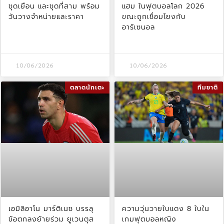
ชุดเยือน และชุดที่สาม พร้อม
แฮม ในฟุตบอลโลก 2026
วันวางจำหน่ายและราคา
ขณะถูกเชื่อมโยงกับ
อาร์เซนอล
10/06/2026
10/06/2026
ตลาดนักเตะ
ทีมชาติ
เอมิลิอาโน มาร์ติเนซ บรรลุ
ความวุ่นวายใบแดง 8 ใบใน
ข้อตกลงย้ายร่วม ยูเวนตุส
เกมฟุตบอลหญิง