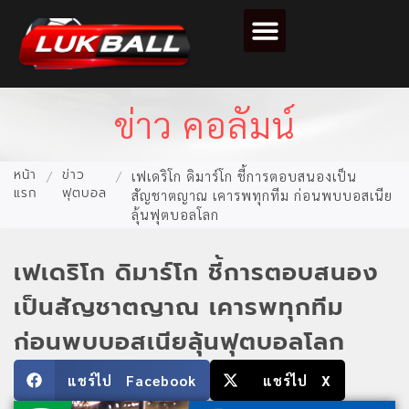
ตารางคะแนนฟุตบอล
ข่าว คอลัมน์
หน้า
ข่าว
/
/
เฟเดริโก ดิมาร์โก ชี้การตอบสนองเป็น
แรก
ฟุตบอล
สัญชาตญาณ เคารพทุกทีม ก่อนพบบอสเนีย
ลุ้นฟุตบอลโลก
เฟเดริโก ดิมาร์โก ชี้การตอบสนอง
เป็นสัญชาตญาณ เคารพทุกทีม
ก่อนพบบอสเนียลุ้นฟุตบอลโลก
แชร์ไป Facebook
แชร์ไป X