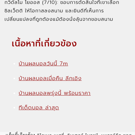
กวิดัลโม โยออส (7/10): ชอบการตัดสินใจที่เขาเลือก
ซิลเว็ตติ ให้โอกาสลงสนาม และยินดีที่เห็นการ
เปลี่ยนแปลงที่ถูกต้องแม้ต้องนั่งลุ้นจากขอบสนาม
เนื้อหาที่เกี่ยวข้อง
บ้านผลบอลวันนี้ 7m
บ้านผลบอลเมื่อคืน ลีกเอิง
บ้านผลบอลพรุ่งนี้ พร้อมราคา
ทีเด็ดบอล ล่าสุด
แท็กที่เกียวข้อง
,
,