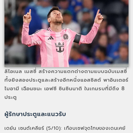
ลิโอเนล เมสซี่ สร้างความแตกต่างตามแบบฉบับเมสซี่
ทั้งยิงสองประตูและสร้างอีกหนึ่งแอสซิสต์ พาอินเตอร์
ไมอามี เฉือนชนะ เอฟซี ซินซินนาติ ในเกมรบที่มีถึง 8
ประตู
ผู้รักษาประตูและแนวรับ
เดย์น เซนต์เคลียร์ (5/10): เกือบเซฟจุดโทษของเดนเคย์