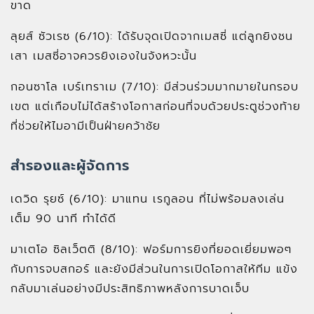
ขาด
ลุยส์ ซัวเรซ (6/10): ได้รับจุดเปิดจากเมสซี่ แต่ลูกยิงชน
เสา เมสซี่อาจควรยิงเองในจังหวะนั้น
กอนซาโล เบร์เทราเม (7/10): มีส่วนร่วมมากมายในกรอบ
เขต แต่เกือบไม่ได้สร้างโอกาสก่อนที่จบด้วยประตูช่วงท้าย
ที่ช่วยให้ไมอามีเป็นฝ่ายคว้าชัย
สำรองและผู้จัดการ
เดวิด รุยซ์ (6/10): มาแทน เรกูลอน ที่ไม่พร้อมลงเล่น
เต็ม 90 นาที ทำได้ดี
มาเตโอ ซิลเว็ตติ (8/10): ฟอร์มการยิงที่ยอดเยี่ยมพอๆ
กับการจบสกอร์ และยังมีส่วนในการเปิดโอกาสให้ทีม แข้ง
กลับมาเล่นอย่างมีประสิทธิภาพหลังการบาดเจ็บ