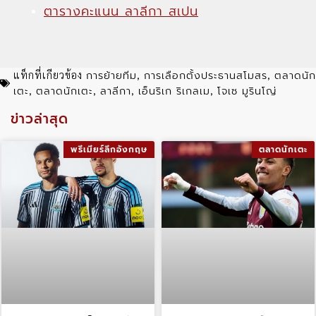
ตารางคะแนน ลาลีกา สเปน
การย้ายทีม
การเลือกตั้งประธานสโมสร
ตลาดนัก
แท็กที่เกียวข้อง
,
,
เตะ
ตลาดนักเตะ
ลาลีกา
เอ็นริเก ริเกลเม
โจเซ มูรินโญ่
,
,
,
,
ข่าวล่าสุด
พรีเมียร์ลีกอังกฤษ
ตลาดนักเตะ