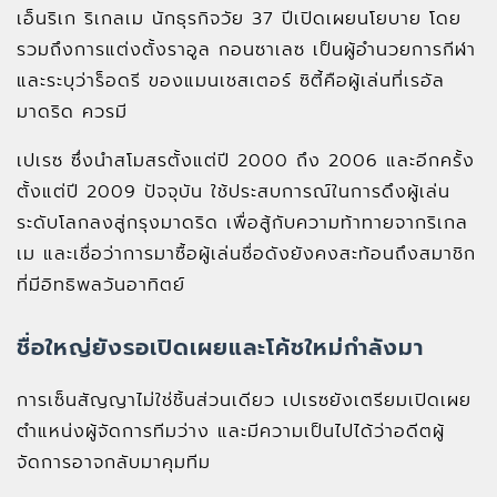
เอ็นริเก ริเกลเม นักธุรกิจวัย 37 ปีเปิดเผยนโยบาย โดย
รวมถึงการแต่งตั้งราอูล กอนซาเลซ เป็นผู้อำนวยการกีฬา
และระบุว่าร็อดรี ของแมนเชสเตอร์ ซิตี้คือผู้เล่นที่เรอัล
มาดริด ควรมี
เปเรซ ซึ่งนำสโมสรตั้งแต่ปี 2000 ถึง 2006 และอีกครั้ง
ตั้งแต่ปี 2009 ปัจจุบัน ใช้ประสบการณ์ในการดึงผู้เล่น
ระดับโลกลงสู่กรุงมาดริด เพื่อสู้กับความท้าทายจากริเกล
เม และเชื่อว่าการมาซื้อผู้เล่นชื่อดังยังคงสะท้อนถึงสมาชิก
ที่มีอิทธิพลวันอาทิตย์
ชื่อใหญ่ยังรอเปิดเผยและโค้ชใหม่กำลังมา
การเซ็นสัญญาไม่ใช่ชิ้นส่วนเดียว เปเรซยังเตรียมเปิดเผย
ตำแหน่งผู้จัดการทีมว่าง และมีความเป็นไปได้ว่าอดีตผู้
จัดการอาจกลับมาคุมทีม