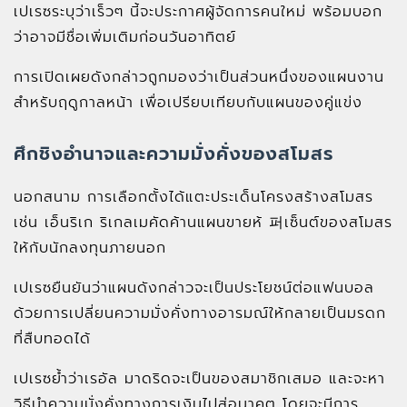
เปเรซระบุว่าเร็วๆ นี้จะประกาศผู้จัดการคนใหม่ พร้อมบอก
ว่าอาจมีชื่อเพิ่มเติมก่อนวันอาทิตย์
การเปิดเผยดังกล่าวถูกมองว่าเป็นส่วนหนึ่งของแผนงาน
สำหรับฤดูกาลหน้า เพื่อเปรียบเทียบกับแผนของคู่แข่ง
ศึกชิงอำนาจและความมั่งคั่งของสโมสร
นอกสนาม การเลือกตั้งได้แตะประเด็นโครงสร้างสโมสร
เช่น เอ็นริเก ริเกลเมคัดค้านแผนขายห้ 퍼เซ็นต์ของสโมสร
ให้กับนักลงทุนภายนอก
เปเรซยืนยันว่าแผนดังกล่าวจะเป็นประโยชน์ต่อแฟนบอล
ด้วยการเปลี่ยนความมั่งคั่งทางอารมณ์ให้กลายเป็นมรดก
ที่สืบทอดได้
เปเรซย้ำว่าเรอัล มาดริดจะเป็นของสมาชิกเสมอ และจะหา
วิธีนำความมั่งคั่งทางการเงินไปสู่อนาคต โดยจะมีการ