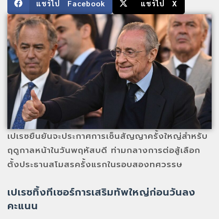
แชร์ไป Facebook
แชร์ไป X
เปเรซยืนยันจะประกาศการเซ็นสัญญาครั้งใหญ่สำหรับ
ฤดูกาลหน้าในวันพฤหัสบดี ท่ามกลางการต่อสู้เลือก
ตั้งประธานสโมสรครั้งแรกในรอบสองทศวรรษ
เปเรซทิ้งทีเซอร์การเสริมทัพใหญ่ก่อนวันลง
คะแนน