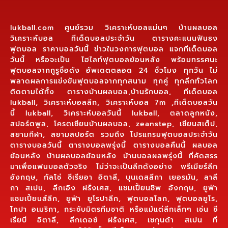
lukball.com ศูนย์รวม วิเคราะห์บอลแม่นๆ บ้านผลบอล
วิเคราะห์บอล ทีเด็ดบอลประจำวัน ตารางคะแนนฟันธง
ฟุตบอล ราคาบอลวันนี้ ข่าวในวงการฟุตบอล แจกทีเด็ดบอล
วันนี้ หรือจะเป็น ไฮไลท์ฟุตบอลย้อนหลัง พร้อมทรรศนะ
ฟุตบอลจากกูรูชื่อดัง อัพเดตตลอด 24 ชั่วโมง ทุกวัน ไม่
พลาดผลการแข่งขันฟุตบอลจากทุกสนาม ทุกคู่ ทุกลีกทั่วโลก
ติดตามได้ทั้ง ตารางบ้านผลบอล,บ้านรักบอล, ทีเด็ดบอล
lukball, วิเคราะห์บอลลีก, วิเคราะห์บอล 7m ,ทีเด็ดบอลวัน
นี้ lukball, วิเคราะห์บอลวันนี้ lukball, ตลาดลูกหนัง,
สปอร์ตพูล, โครตเซียนบ้านผลบอล, zeanstep, เซียนสเต็ป,
สยามกีฬา, สยามสปอร์ต รวมถึง โปรแกรมฟุตบอลประจำวัน
ตารางบอลวันนี้ ตารางบอลพรุ่งนี้ ตารางบอลคืนนี้ ผลบอล
ย้อนหลัง บ้านผลบอลย้อนหลัง บ้านบอลผลพรุ่งนี้ ที่คัดสรร
มาเพื่อแฟนบอลตัวจริง ไม่ว่าจะเป็นลีกดังอย่าง พรีเมียร์ลีก
อังกฤษ, กัลโช่ ซีเรียอา อิตาลี, บุนเดสลีกา เยอรมัน, ลาลี
กา สเปน, ลีกเอิง ฝรั่งเศส, แชมเปี้ยนชิพ อังกฤษ, ยูฟ่า
แชมเปี้ยนส์ลีก, ยูฟ่า ยูโรปาลีก, ฟุตบอลโลก, ฟุตบอลยูโร,
โกปา อเมริกา, กระชับมิตรทีมชาติ หรือแม้แต่ลีกเล็กๆ เช่น ซี
เรียบี อิตาลี, ลีกเดอซ์ ฝรั่งเศส, เซกุนด้า สเปน ที่