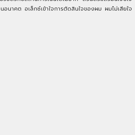
เราเห็นอนาคต อเล็กซ์เข้าใจการตัดสินใจของผม ผมไม่เสียใจ