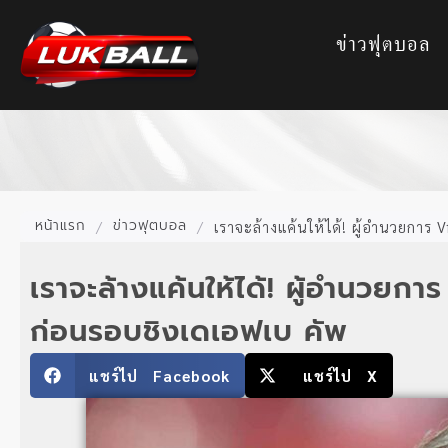
ข่าวฟุตบอล
หน้าแรก
ข่าวฟุตบอล
/
/
เราจะล้างแค้นให้ได้! ผู้อำนวยกา
เราจะล้างแค้นให้ได้! ผู้อำนวย
ก่อนรอบชิงเดเอฟเบ คัพ
แชร์ไป Facebook
แชร์ไป X