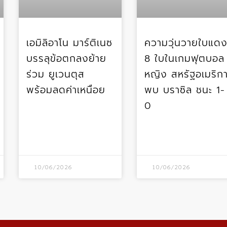
เอมิลิอาโน มาร์ติเนซ
ความวุ่นวายใบแด
บรรลุข้อตกลงย้าย
8 ใบในเกมฟุตบอล
ร่วม ยูเวนตุส
หญิง สหรัฐอเมริก
พร้อมลดค่าเหนื่อย
พบ บราซิล ชนะ 1-
0
10/06/2026
10/06/2026