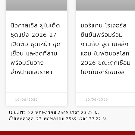
นิวคาสเซิล ยูไนเต็ด
มอร์แกน โรเจอร์ส
ชุดแข่ง 2026-27
ยืนยันพร้อมร่วม
เปิดตัว ชุดเหย้า ชุด
งานกับ จูด เบลลิ่ง
เยือน และชุดที่สาม
แฮม ในฟุตบอลโลก
พร้อมวันวาง
2026 ขณะถูกเชื่อม
จำหน่ายและราคา
โยงกับอาร์เซนอล
10/06/2026
10/06/2026
เผยแพร่:
22 พฤษภาคม 2569 เวลา 23:22 น.
อัปเดตล่าสุด:
22 พฤษภาคม 2569 เวลา 23:22 น.