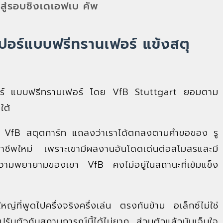
าสู่รอบชิงเดเอฟเบ คัพ
เปอร์แบบฟรีทรานเฟอร์ แข้งสตุ
เปอร์ แบบฟรีทรานเฟอร์ โดย VfB Stuttgart ยอมตาม
ใต้
บ VfB สตุตการ์ท แถลงว่าเราได้ตกลงตามคำขอของ รู
าชีพใหม่ เพราะเขามีผลงานอันโดดเด่นต่อสโมสรและมี
มพยายามของเขา VfB คงไม่อยู่ในสถานะที่เข้มแข็ง
่ที่พูดไปครึ่งจริงครึ่งเล่น ตรงกันข้าม อเล็กซ์ไม่ใช่
ปรับตัวกับสถานการณ์นี้ได้ไม่ยาก ส่วนตัวแล้วมันเจ็บใจ