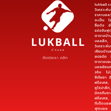
lukball
วิเคราะห
ราคาบอลว
จะเป็น ไ
ชื่อดัง
แข่งขันฟุ
ตารางบ้า
บอลลีก,
วิเคราะห
เซียนบ้า
สปอร์ต 
ติดต่อเรา คลิก
ตารางบอล
บอลย้อนห
จริง ไม่
ซีเรียอา 
ฝรั่งเศส,
ยูโรปาลี
มิตรทีมชา
ฝรั่งเศส
ทีเด็ดบอ
ฟุตบอล 