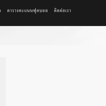
ล
ตารางคะแนนฟุตบอล
ติดต่อเรา