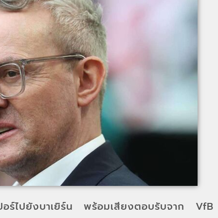
ปอร์ไปยังบาเยิร์น พร้อมเสียงตอบรับจาก VfB