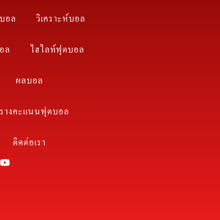
ตบอล
วิเคราะห์บอล
บอล
ไฮไลท์ฟุตบอล
ผลบอล
รางคะแนนฟุตบอล
ติดต่อเรา