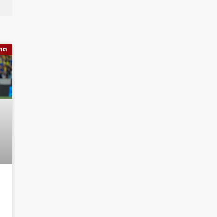
าติ
ง