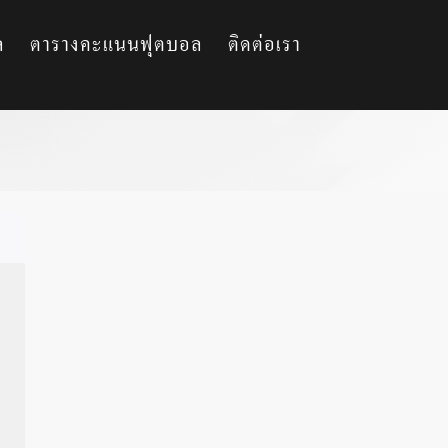
ล
ตารางคะแนนฟุตบอล
ติดต่อเรา