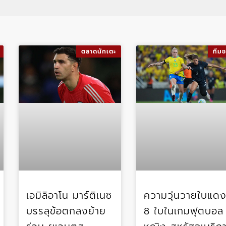
ตลาดนักเตะ
ทีมช
เอมิลิอาโน มาร์ติเนซ
ความวุ่นวายใบแด
บรรลุข้อตกลงย้าย
8 ใบในเกมฟุตบอล