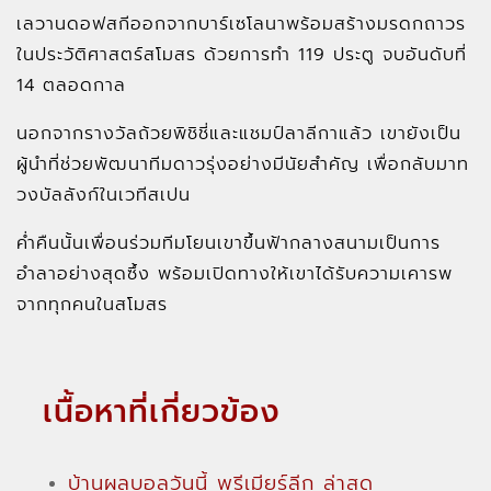
เลวานดอฟสกีออกจากบาร์เซโลนาพร้อมสร้างมรดกถาวร
ในประวัติศาสตร์สโมสร ด้วยการทำ 119 ประตู จบอันดับที่
14 ตลอดกาล
นอกจากรางวัลถ้วยพิชิชี่และแชมป์ลาลีกาแล้ว เขายังเป็น
ผู้นำที่ช่วยพัฒนาทีมดาวรุ่งอย่างมีนัยสำคัญ เพื่อกลับมาท
วงบัลลังก์ในเวทีสเปน
ค่ำคืนนั้นเพื่อนร่วมทีมโยนเขาขึ้นฟ้ากลางสนามเป็นการ
อำลาอย่างสุดซึ้ง พร้อมเปิดทางให้เขาได้รับความเคารพ
จากทุกคนในสโมสร
เนื้อหาที่เกี่ยวข้อง
บ้านผลบอลวันนี้ พรีเมียร์ลีก ล่าสุด