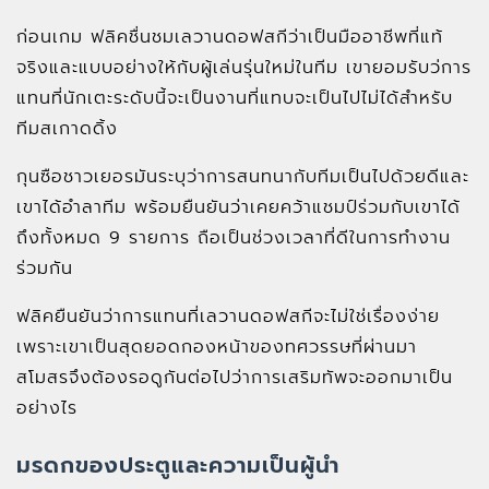
ก่อนเกม ฟลิคชื่นชมเลวานดอฟสกีว่าเป็นมืออาชีพที่แท้
จริงและแบบอย่างให้กับผู้เล่นรุ่นใหม่ในทีม เขายอมรับว่การ
แทนที่นักเตะระดับนี้จะเป็นงานที่แทบจะเป็นไปไม่ได้สำหรับ
ทีมสเกาดดิ้ง
กุนซือชาวเยอรมันระบุว่าการสนทนากับทีมเป็นไปด้วยดีและ
เขาได้อำลาทีม พร้อมยืนยันว่าเคยคว้าแชมป์ร่วมกับเขาได้
ถึงทั้งหมด 9 รายการ ถือเป็นช่วงเวลาที่ดีในการทำงาน
ร่วมกัน
ฟลิคยืนยันว่าการแทนที่เลวานดอฟสกีจะไม่ใช่เรื่องง่าย
เพราะเขาเป็นสุดยอดกองหน้าของทศวรรษที่ผ่านมา
สโมสรจึงต้องรอดูกันต่อไปว่าการเสริมทัพจะออกมาเป็น
อย่างไร
มรดกของประตูและความเป็นผู้นำ