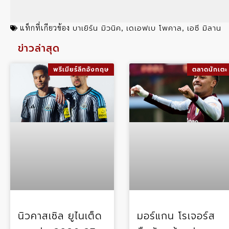
บาเยิร์น มิวนิค
เดเอฟเบ โพคาล
เอซี มิลาน
แท็กที่เกียวข้อง
,
,
ข่าวล่าสุด
พรีเมียร์ลีกอังกฤษ
ตลาดนักเตะ
นิวคาสเซิล ยูไนเต็ด
มอร์แกน โรเจอร์ส