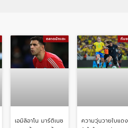
ตลาดนักเตะ
ทีมช
เอมิลิอาโน มาร์ติเนซ
ความวุ่นวายใบแด