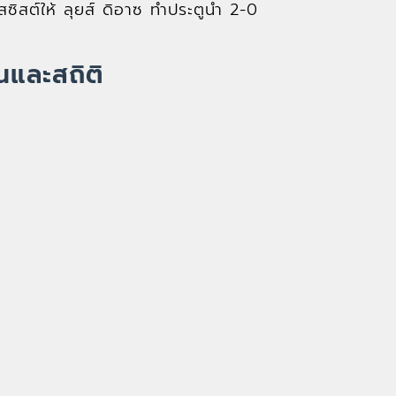
สซิสต์ให้ ลุยส์ ดิอาซ ทำประตูนำ 2-0
นและสถิติ