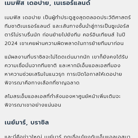
เมมฟิส เดอปาย, เนเธอร์แลนด์
เมมฟิส เดอปาย เป็นผู้ทำประตูสูงสุดตลอดประวัติศาสตร์
ทีมชาติเนเธอร์แลนด์ และเส้นทางชั้นนำสู่การเป็นซูเปอร์ส
ตาร์ไม่ราบรื่นนัก ก่อนย้ายไปยังทีม คอร์อินเทียนส์ ในปี
2024 เขาเคยผ่านความผิดพลาดในการย้ายทีมมาก่อน
แม้ผลงานที่บราซิลจะไม่โดดเด่นมากนัก เขาก็ยังคงได้รับ
ความเชื่อมั่นจากทีมชาติ และหากมีเอ็มแอลเอสที่มอง
หาความช่วยเสริมในแนวรุก การเปิดโอกาสให้เดอปาย
พิจารณาคือทางเลือกที่ชาญฉลาด
สโมสรเอ็มแอลเอสที่กำลังมองหาศูนย์หน้าเพิ่มเติมจะ
พิจารณาเขาอย่างแน่นอน
เนย์มาร์, บราซิล
และนี่คือข่าวใหญ่ เนย์มาร์ ถูกเชื่อมโยงกับเอ็มแอลเอสมา