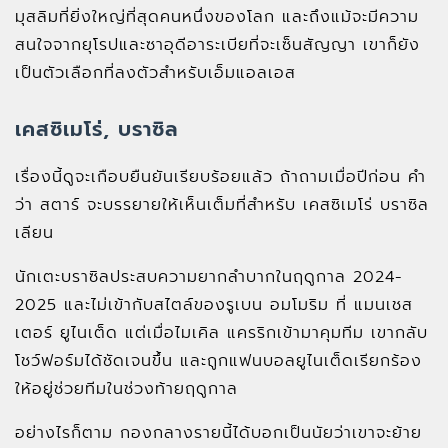
มุสลิมที่ยิ่งใหญ่ที่สุดคนหนึ่งของโลก และถึงแม้จะมีความ
สนใจจากยุโรปและซาอุดีอาระเบียที่จะเซ็นสัญญา เขาก็ยัง
เป็นตัวเลือกที่ลงตัวสำหรับเอ็มแอลเอส
เคสซิเมโร่, บราซิล
เรื่องนี้ดูจะเกือบยืนยันเรียบร้อยแล้ว ถ้าถามเมื่อปีก่อน คำ
ว่า สตาร์ จะบรรยายให้เห็นเต็มที่สำหรับ เคสซิเมโร่ บราซิล
เลียน
นักเตะบราซิลประสบความยากลำบากในฤดูกาล 2024-
2025 และไม่เข้ากับสไตล์ของรูเบน อมโมริม ที่ แมนเชส
เตอร์ ยูไนเต็ด แต่เมื่อไมเคิล แครริกเข้ามาคุมทีม เขากลับ
โชว์ฟอร์มได้ชัดเจนขึ้น และถูกแฟนบอลยูไนเต็ดเรียกร้อง
ให้อยู่ช่วยทีมในช่วงท้ายฤดูกาล
อย่างไรก็ตาม กองกลางรายนี้ได้บอกเป็นนัยว่าเขาจะย้าย