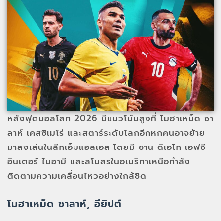
หลังฟุตบอลโลก 2026 มีแนวโน้มสูงที่ โมฮาเหม็ด ซา
ลาห์ เคสซิเมโร่ และสตาร์ระดับโลกอีกหกคนอาจย้าย
มาลงเล่นในลีกเอ็มแอลเอส โดยมี ซาน ดิเอโก เอฟซี
อินเตอร์ ไมอามี และสโมสรในอเมริกาเหนือกำลัง
ติดตามความเคลื่อนไหวอย่างใกล้ชิด
โมฮาเหม็ด ซาลาห์, อียิปต์