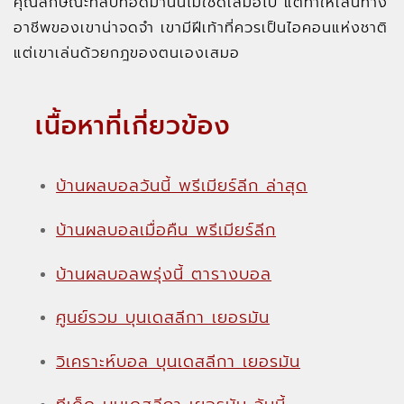
คุณลักษณะที่สืบทอดมานั้นไม่ใช่ดีเสมอไป แต่ทำให้เส้นทาง
อาชีพของเขาน่าจดจำ เขามีฝีเท้าที่ควรเป็นไอคอนแห่งชาติ
แต่เขาเล่นด้วยกฎของตนเองเสมอ
เนื้อหาที่เกี่ยวข้อง
บ้านผลบอลวันนี้ พรีเมียร์ลีก ล่าสุด
บ้านผลบอลเมื่อคืน พรีเมียร์ลีก
บ้านผลบอลพรุ่งนี้ ตารางบอล
ศูนย์รวม บุนเดสลีกา เยอรมัน
วิเคราะห์บอล บุนเดสลีกา เยอรมัน