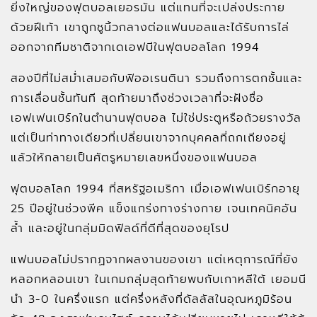
ยิ่งใหญ่ของฟุตบอลเยอรมัน แต่แทนที่จะเปล่งประกาย
ด้วยฝีเท้า เขาถูกชูนิ้วกลางต่อแฟนบอลและได้รับการไล่
ออกจากทีมชาติจากเดเอฟบีในฟุตบอลโลก 1994
สองปีที่ไม่สม่ำเสมอกับฟิออเรนตินา รวมถึงการตกชั้นและ
การเลื่อนชั้นทันที สุดท้ายมาถึงช่วงเวลาที่จะฝังชื่อ
เอฟเฟนเบิร์กในตำนานฟุตบอล ไม่ใช่ประตูหรือถ้วยรางวัล
แต่เป็นท่าทางเดียวที่เปลี่ยนเขาจากบุคคลที่ถกเถียงอยู่
แล้วให้กลายเป็นศัตรูหมายเลขหนึ่งของแฟนบอล
ฟุตบอลโลก 1994 ที่สหรัฐอเมริกา เมื่อเอฟเฟนเบิร์กอายุ
25 ปีอยู่ในช่วงพีค แข็งแกร่งทางร่างกาย เจนเทคนิคอัน
ล้ำ และอยู่ในกลุ่มมิดฟิลด์ที่ดีที่สุดของยุโรป
แฟนบอลไม่ปรากฏจากผลงานของเขา แต่เหตุการณ์ที่ยัง
หลอกหลอนเขา ในเกมกลุ่มสุดท้ายพบกับเกาหลีใต้ เยอมนี
นำ 3-0 ในครึ่งแรก แต่ครึ่งหลังที่ดัลลัสในอุณหภูมิร้อน