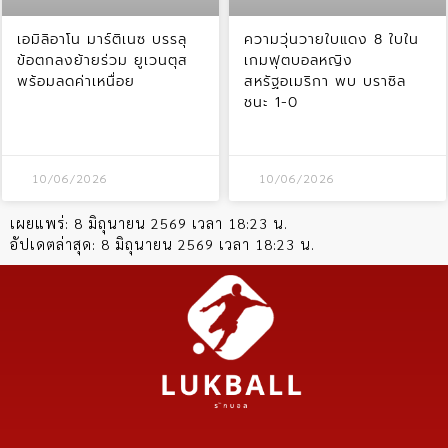
เอมิลิอาโน มาร์ติเนซ บรรลุ
ความวุ่นวายใบแดง 8 ใบใน
ข้อตกลงย้ายร่วม ยูเวนตุส
เกมฟุตบอลหญิง
พร้อมลดค่าเหนื่อย
สหรัฐอเมริกา พบ บราซิล
ชนะ 1-0
10/06/2026
10/06/2026
เผยแพร่:
8 มิถุนายน 2569 เวลา 18:23 น.
อัปเดตล่าสุด:
8 มิถุนายน 2569 เวลา 18:23 น.