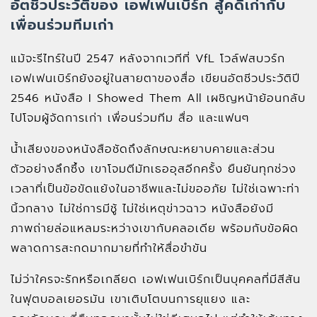
อัตชีวประวัติของ เอฟเฟนเบิร์ก สู้คดีเก่ากับ
เพื่อนร่วมทีมเก่า
แม้จะรีไทร์ในปี 2547 หลังจากเวทีที่ VfL โวล์ฟสบวร์ก
เอฟเฟนเบิร์กยังอยู่ในสายตาของสื่อ เขียนอัตชีวประวัติปี
2546 หนังสือ I Showed Them All เผชิญหน้าย้อนกลับ
ไปโจมผู้จัดการเก่า เพื่อนร่วมทีม สื่อ และแฟนๆ
น้ำเสียงของหนังสือชัดถึงลักษณะหยาบคายและส่วน
ตัวอย่างลึกซึ้ง เขาโจมตีมัทเธออุสอีกครั้ง ยืนยันทุกช่วง
เวลาที่เป็นข้อขัดแย้งในอาชีพและไม่ขออภัย ไม่ใช่เฉพาะท่า
นิ้วกลาง ไม่ใช่การมีชู้ ไม่ใช่เหตุข่าวฉาว หนังสือยังมี
ภาพถ่ายล่อแหลมระหว่างเขากับคลอเดีย พร้อมกับข้อผิด
พลาดการสะกดมากมายที่ทำให้สื่อขำขัน
ไม่ว่าใครจะรักหรือเกลียด เอฟเฟนเบิร์กเป็นบุคคลที่มีสีสัน
ในฟุตบอลเยอรมัน เขาเติบโตบนการยุแยง และ