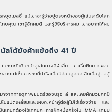
ยุดเมสซี่ แม้เขาจะรู้ว่าอยู่ตรงหน้าของผู้เล่นระดับโลก
โทษคุณ เขารู้จักผมดี และรู้วิธีบริหารผม เขาอยากให้ผม
นัลโด้ยังค้าแข้งถึง 41 ปี
ในขณะที่เดินหน้าสู่เส้นทางกีฬาอื่น เขาเริ่มฝึกมวยผสม
กได้เห็นการชกที่ปารีสเมื่อปีก่อนถูกยกเลิกเมื่อคู่ต่อสู้
ตมาจากการดูภาพยนตร์ของบรูซ ลี และเคยฝึกมวยคิกบ็
ในแปดเหลี่ยมและเผชิญหน้าคู่ต่อสู้ไม่ใช่เรื่องง่าย และ
็นเกมที่ต้องใช้เทคนิค การฝึกหนึ่งครั้งใน MMA เทียบ