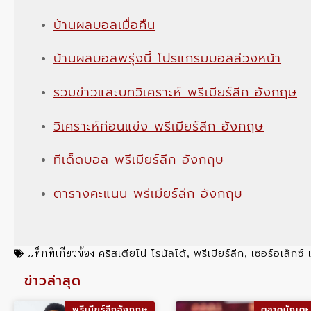
บ้านผลบอลเมื่อคืน
บ้านผลบอลพรุ่งนี้ โปรแกรมบอลล่วงหน้า
รวมข่าวและบทวิเคราะห์ พรีเมียร์ลีก อังกฤษ
วิเคราะห์ก่อนแข่ง พรีเมียร์ลีก อังกฤษ
ทีเด็ดบอล พรีเมียร์ลีก อังกฤษ
ตารางคะแนน พรีเมียร์ลีก อังกฤษ
คริสเตียโน่ โรนัลโด้
พรีเมียร์ลีก
เซอร์อเล็กซ์ 
แท็กที่เกียวข้อง
,
,
ข่าวล่าสุด
พรีเมียร์ลีกอังกฤษ
ตลาดนักเตะ