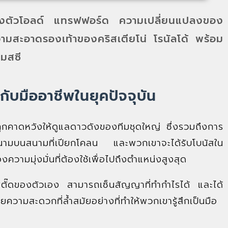
แต่งตัวโอลด์ แทรฟฟอร์ด ความเปลี่ยนแปลงของ
ามสะอาดรองเท้าของคริสเตียโน่ โรนัลโด้ พร้อม
เมสซี
วกับมืออาชีพในยุคปัจจุบัน
ูกคาดหวังให้ดูแลดาวดังของทีมชุดใหญ่ ซึ่งรวมถึงการ
สนามบนสนามที่เปียกโคลน และพวกเขาจะได้รับโบนัสใน
ามมุ่งมั่นที่ต้องใช้เพื่อไปถึงตำแหน่งสูงสุด
าสตั๊ดของตัวเอง สามารถเซ็นสัญญาที่ทำกำไรได้ และได้
ามสะดวกที่ล้ำสมัยอย่างที่ทำให้พวกเขารู้สึกเป็นมือ