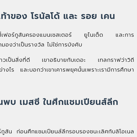
้าของ โรนัลโด้ และ รอย เคน
ยุคที่เฟอร์กูสันครองแมนเชสเตอร์ ยูไนเต็ด และการ
องว่าเป็นรางวัล ไม่ใช่การบังคับ
ล่าวเป็นสิ่งที่ดี เขาอธิบายกับเดอะ เทลกราฟว่าวิถี
อย่างไร และบอกว่าเขาเคารพยุคนั้นเพราะเรามีการศึกษา
อนพบ เมสซี ในศึกแชมเปียนส์ลีก
์กูสัน ก่อนศึกแชมเปียนส์ลีกรอบรองชนะเลิศกับลิโอเนล