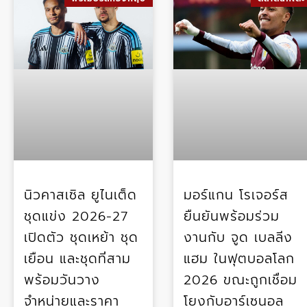
นิวคาสเซิล ยูไนเต็ด
มอร์แกน โรเจอร์ส
ชุดแข่ง 2026-27
ยืนยันพร้อมร่วม
เปิดตัว ชุดเหย้า ชุด
งานกับ จูด เบลลิ่ง
เยือน และชุดที่สาม
แฮม ในฟุตบอลโลก
พร้อมวันวาง
2026 ขณะถูกเชื่อม
จำหน่ายและราคา
โยงกับอาร์เซนอล