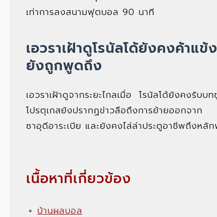
เท่าการลงสนามฟุตบอล 90 นาที
เอวราเฝ้าดูโรนัลโด้ยังคงค้าแข้ง
ยังถูกพูดถึง
เอวราเฝ้าดูจากระยะไกลเมื่อ โรนัลโด้ยังคงรับบ
โปรตุเกสยังปรากฏข่าวลือถึงการย้ายออกจา
ซาอุดีอาระเบีย และยังคงไล่ล่าประตูอาชีพถึงหลัก
เนื้อหาที่เกี่ยวข้อง
บ้านผลบอล