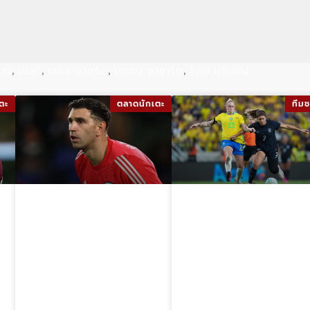
โญ่
เชลซี
เรอัล มาดริด
เอเดน ฮาซาร์ด
โจเซ่ มูรินโญ่
,
,
,
,
ตะ
ตลาดนักเตะ
ทีมช
เอมิลิอาโน มาร์ติ
ความวุ่นวายใบแดง
เนซ บรรลุข้อตกลง
8 ใบในเกมฟุตบอล
ย้ายร่วม ยูเวนตุส
หญิง สหรัฐอเมริกา
พร้อมลดค่าเหนื่อย
พบ บราซิล ชนะ 1-
0