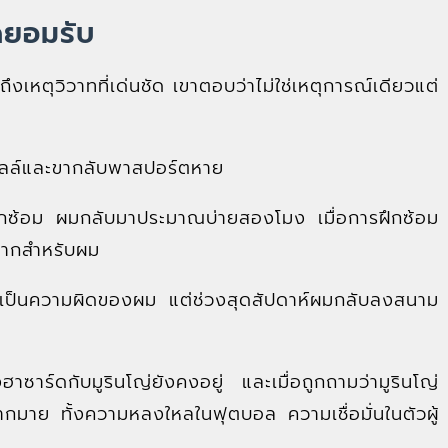
ดยอมรับ
เหตุวิวาทที่เด่นชัด เขาตอบว่าไม่ใช่เหตุการณ์เดียวแต่
ี่ลิลล์และขากลับพาสปอร์ตหาย
กซ้อม ผมกลับมาประมาณบ่ายสองโมง เมื่อการฝึกซ้อม
่มากสำหรับผม
นเป็นความผิดของผม แต่ช่วงสุดสัปดาห์ผมกลับลงสนาม
ซาร์ดกับมูรินโญ่ยังคงอยู่ และเมื่อถูกถามว่ามูรินโญ่
มากมาย ทั้งความหลงใหลในฟุตบอล ความเชื่อมั่นในตัวผู้