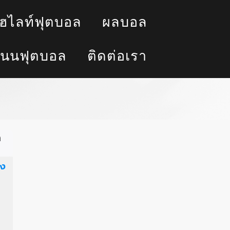
ฮไลท์ฟุตบอล
ผลบอล
นนฟุตบอล
ติดต่อเรา
ง
าง