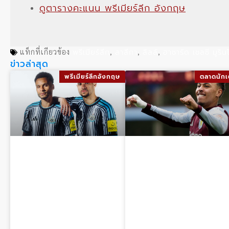
ดูตารางคะแนน พรีเมียร์ลีก อังกฤษ
พรีเมียร์ลีก
ลาลีกา
ลิลล์
ฮาซาร์ด เชลซี มูริน
แท็กที่เกียวข้อง
,
,
,
ข่าวล่าสุด
พรีเมียร์ลีกอังกฤษ
ตลาดนักเ
นิวคาสเซิล ยูไนเต็ด
มอร์แกน โรเจอร์ส
ชุดแข่ง 2026-27
ยืนยันพร้อมร่วม
เปิดตัว ชุดเหย้า
งานกับ จูด เบลลิ่ง
ชุดเยือน และชุดที่
แฮม ในฟุตบอลโลก
สาม พร้อมวันวาง
2026 ขณะถูก