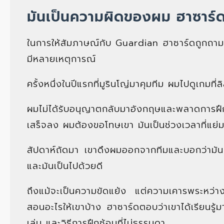
มันเป็นความผิดของผม ฮาซาร์
ในการให้สัมภาษณ์กับ Guardian ฮาซาร์ดถูกถามถึง
มีหลายเหตุการณ์
ครั้งหนึ่งในปีแรกที่มูรินโญ่มาคุมทีม ผมไปดูเกมท
ผมไม่ได้รับอนุญาตกลับมาอังกฤษและพลาดการฝึ
เสร็จลง ผมต้องขอโทษเขา มันเป็นช่วงเวลาที่แย
สัปดาห์ถัดมา เขาดึงผมออกจากทีมและบอกว่ามั
และมันเป็นไปด้วยดี
ถึงแม้จะเป็นความขัดแย้ง แต่ความเคารพระหว่างฮา
สอนอะไรให้เขาบ้าง ฮาซาร์ดตอบว่าเขาได้เรียนรู้
เล่น และวิธีการฝึกซ้อมที่ไม่ธรรมดา