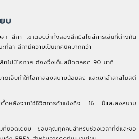
ียบ
บลา ลีกา เขาตอบว่าทั้งสองลีกมีสไตล์การเล่นที่ต่างกัน
ะที่ลา ลีกามีความเป็นเทคนิคมากกว่า
ลีกไม่มีโอกาส ต้องวิ่งเต็มสปีดตลอด 90 นาที
รบาดเจ็บทำให้โอกาสลงสนามน้อยลง และเขาอำลาสโมสตี
๊ดหลังจากใช้ชีวิตการค้าแข้งถึง 16 ปีและลงสนาม
มที่ยอดเยี่ยม ขอบคุณทุกคนสำหรับช่วงเวลาที่ดีและขอ
มถึง RBFA สำหรับการติดทีมเบลเยียม