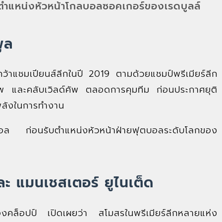
ตำแหน่งหัวหน้าโกลบอลซอคเกอร์ของเรดบูลล์
ูล
คว้าแชมเปียนส์ลีกในปี 2019 ตามด้วยแชมป์พรีเมียร์ลีก
 และคลับเวิลด์คัพ ตลอดการคุมทีม ก่อนประกาศยุติ
ดพลังในการทำงาน
ล ก่อนรับตำแหน่งหัวหน้าฝ่ายฟุตบอลระดับโลกของ
ละ แมนเชสเตอร์ ยูไนเต็ด
้ของคล็อปป์ เปิดเผยว่า สโมสรในพรีเมียร์ลีกหลายแห่ง