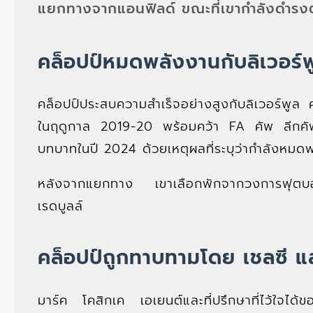
แยกทางจากแอนฟิลด์ ขณะที่เขากำลังดำรง
คล็อปป์หมดพลังงานกับลิเวอร์พ
คล็อปป์ประสบความสำเร็จอย่างสูงกับลิเวอร์พูล 
ในฤดูกาล 2019-20 พร้อมคว้า FA คัพ ลีกคัพ
บทบาทในปี 2024 ด้วยเหตุผลที่ระบุว่ากำลังหม
หลังจากแยกทาง เขาเลือกพักจากวงการฟุตบอ
เรดบูลล์
คล็อปป์ถูกทาบทามโดย เชลซี แ
มาร์ค โคสิกเค เอเยนต์และที่ปรึกษาที่ไว้ใจได