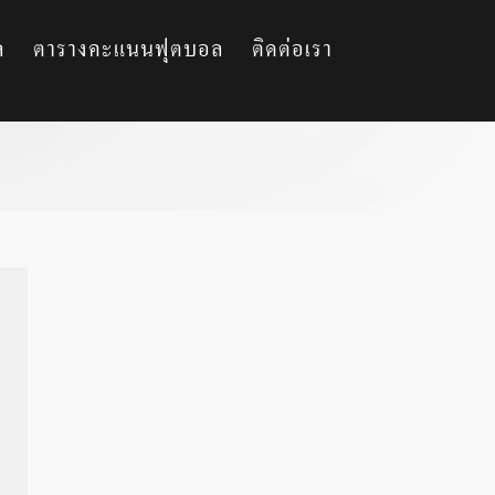
ล
ตารางคะแนนฟุตบอล
ติดต่อเรา