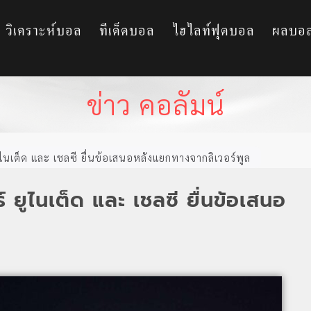
วิเคราะห์บอล
ทีเด็ดบอล
ไฮไลท์ฟุตบอล
ผลบอ
ข่าว คอลัมน์
ไนเต็ด และ เชลซี ยื่นข้อเสนอหลังแยกทางจากลิเวอร์พูล
ยูไนเต็ด และ เชลซี ยื่นข้อเสนอ