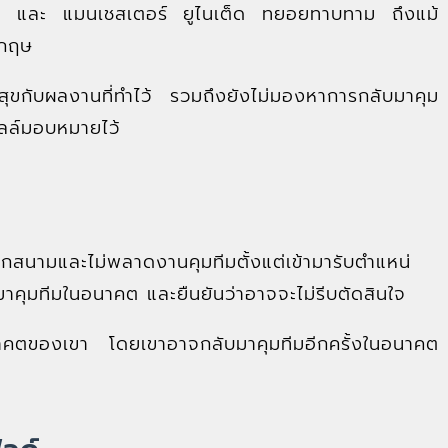
ลซี และ แมนเชสเตอร์ ยูไนเต็ด ทยอยทาบทาม ถึงแม้
งกฤษ
ุขกับผลงานที่ทำไว้ รวมถึงยังไม่มองหาการกลับมาคุม
ูลล์มอบหมายไว้
อกสนามและไม่พลาดงานคุมทีมตั้งแต่เข้ามารับตำแหน่
มาคุมทีมในอนาคต และยืนยันว่าอาจจะไม่รีบตัดสินใจ
อนาคตของเขา โดยเขาอาจกลับมาคุมทีมอีกครั้งในอนาคต