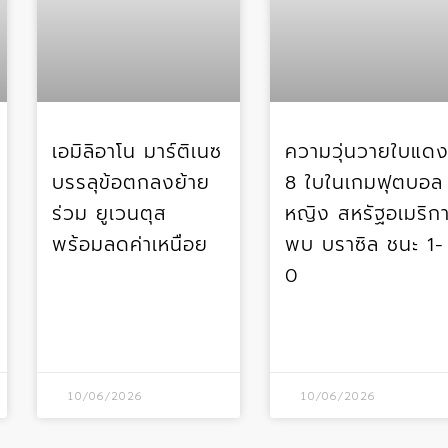
เอมิลิอาโน มาร์ติเนซ
ความวุ่นวายใบแด
บรรลุข้อตกลงย้าย
8 ใบในเกมฟุตบอล
ร่วม ยูเวนตุส
หญิง สหรัฐอเมริก
พร้อมลดค่าเหนื่อย
พบ บราซิล ชนะ 1-
0
10/06/2026
10/06/2026