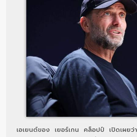
เอเยนต์ของ เยอร์เกน คล็อปป์ เปิดเผยว่า